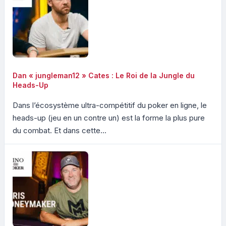
Dan « jungleman12 » Cates : Le Roi de la Jungle du
Heads-Up
Dans l’écosystème ultra-compétitif du poker en ligne, le
heads-up (jeu en un contre un) est la forme la plus pure
du combat. Et dans cette...