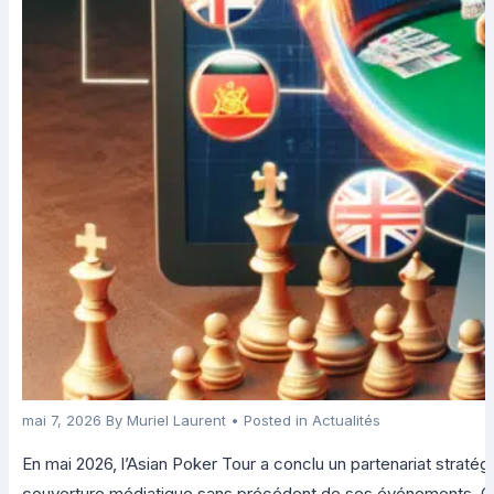
mai 7, 2026
By
Muriel Laurent
• Posted in
Actualités
En mai 2026, l’Asian Poker Tour a conclu un partenariat stratég
couverture médiatique sans précédent de ses événements. Ce 