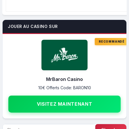
JOUER AU CASINO SUR
MrBaron Casino
10€ Offerts Code: BARON10
VISITEZ MAINTENANT