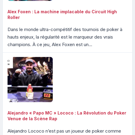
Alex Foxen : La machine implacable du Circuit High
Roller
Dans le monde ultra-compétitif des tournois de poker à
hauts enjeux, la régularité est le marqueur des vrais
champions. À ce jeu, Alex Foxen est un...
Alejandro « Papo MC » Lococo : La Révolution du Poker
Venue de la Scène Rap
Alejandro Lococo n’est pas un joueur de poker comme