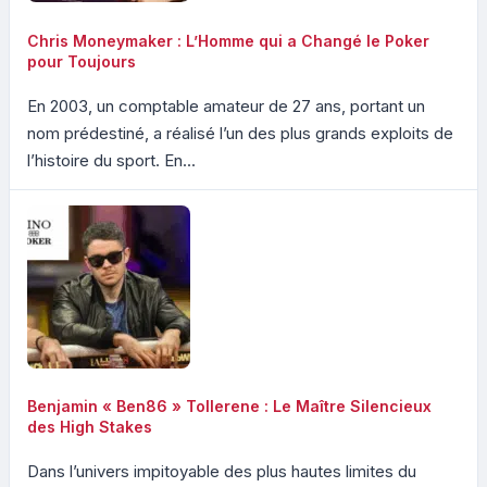
Chris Moneymaker : L’Homme qui a Changé le Poker
pour Toujours
En 2003, un comptable amateur de 27 ans, portant un
nom prédestiné, a réalisé l’un des plus grands exploits de
l’histoire du sport. En...
Benjamin « Ben86 » Tollerene : Le Maître Silencieux
des High Stakes
Dans l’univers impitoyable des plus hautes limites du