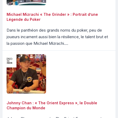
Michael Mizrachi « The Grinder » : Portrait d’une
Légende du Poker
Dans le panthéon des grands noms du poker, peu de
joueurs incarnent aussi bien la résilience, le talent brut et
la passion que Michael Mizrachi....
Johnny Chan : « The Orient Express », le Double
Champion du Monde