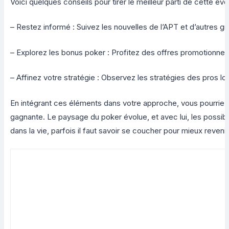
Voici quelques conseils pour tirer le meilleur parti de cette évol
– Restez informé : Suivez les nouvelles de l’APT et d’autres 
– Explorez les bonus poker : Profitez des offres promotionnell
– Affinez votre stratégie : Observez les stratégies des pros l
En intégrant ces éléments dans votre approche, vous pourriez 
gagnante. Le paysage du poker évolue, et avec lui, les possibi
dans la vie, parfois il faut savoir se coucher pour mieux revenir 