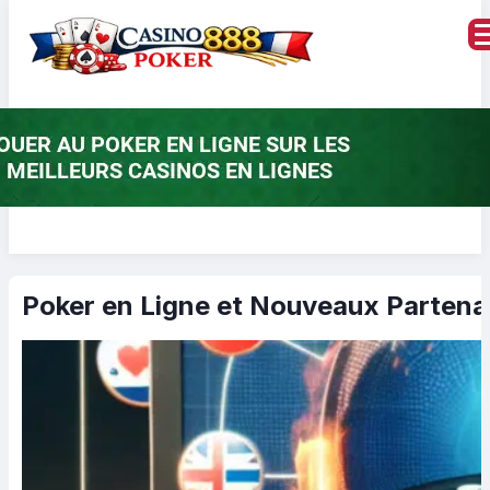
Poker en Ligne et Nouveaux Partena