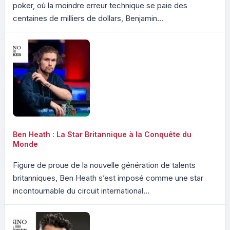
poker, où la moindre erreur technique se paie des
centaines de milliers de dollars, Benjamin...
Ben Heath : La Star Britannique à la Conquête du
Monde
Figure de proue de la nouvelle génération de talents
britanniques, Ben Heath s’est imposé comme une star
incontournable du circuit international...