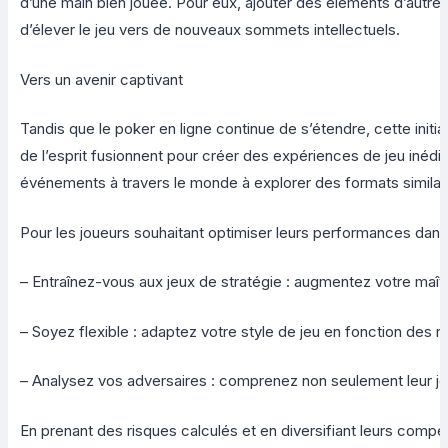
d’une main bien jouée. Pour eux, ajouter des éléments d’autres
d’élever le jeu vers de nouveaux sommets intellectuels.
Vers un avenir captivant
Tandis que le poker en ligne continue de s’étendre, cette initia
de l’esprit fusionnent pour créer des expériences de jeu inédit
événements à travers le monde à explorer des formats similai
Pour les joueurs souhaitant optimiser leurs performances dans
– Entraînez-vous aux jeux de stratégie : augmentez votre ma
– Soyez flexible : adaptez votre style de jeu en fonction de
– Analysez vos adversaires : comprenez non seulement leur je
En prenant des risques calculés et en diversifiant leurs compé