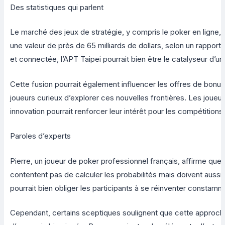
Des statistiques qui parlent
Le marché des jeux de stratégie, y compris le poker en ligne, c
une valeur de près de 65 milliards de dollars, selon un rappor
et connectée, l’APT Taipei pourrait bien être le catalyseur d
Cette fusion pourrait également influencer les offres de bonus
joueurs curieux d’explorer ces nouvelles frontières. Les joueur
innovation pourrait renforcer leur intérêt pour les compétitions 
Paroles d’experts
Pierre, un joueur de poker professionnel français, affirme que «
contentent pas de calculer les probabilités mais doivent aus
pourrait bien obliger les participants à se réinventer consta
Cependant, certains sceptiques soulignent que cette approche p