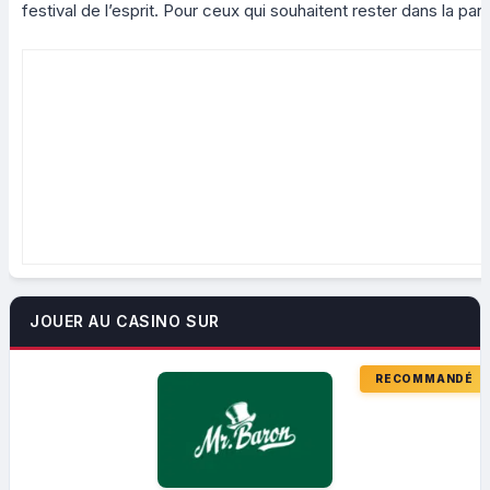
festival de l’esprit. Pour ceux qui souhaitent rester dans la pa
JOUER AU CASINO SUR