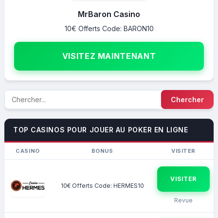
MrBaron Casino
10€ Offerts Code: BARON10
VISITEZ MAINTENANT
TOP CASINOS POUR JOUER AU POKER EN LIGNE
CASINO
BONUS
VISITER
VISITER
10€ Offerts Code: HERMES10
Revue