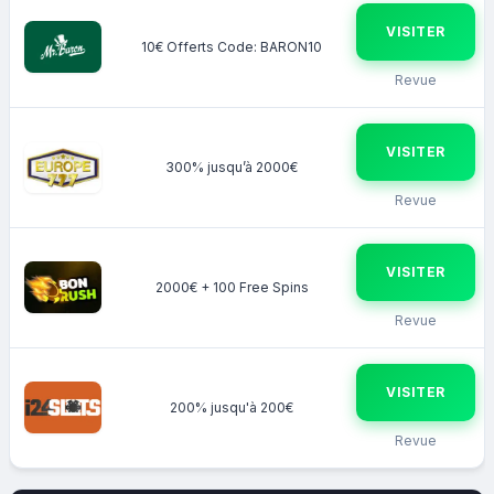
VISITER
10€ Offerts Code: BARON10
Revue
VISITER
300% jusqu’à 2000€
Revue
VISITER
2000€ + 100 Free Spins
Revue
VISITER
200% jusqu'à 200€
Revue