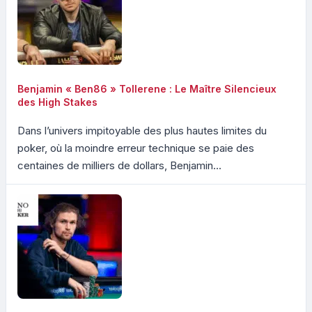
Benjamin « Ben86 » Tollerene : Le Maître Silencieux
des High Stakes
Dans l’univers impitoyable des plus hautes limites du
poker, où la moindre erreur technique se paie des
centaines de milliers de dollars, Benjamin...