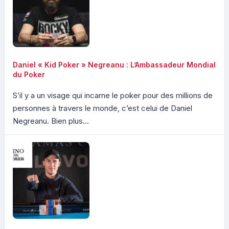
Daniel « Kid Poker » Negreanu : L’Ambassadeur Mondial
du Poker
S’il y a un visage qui incarne le poker pour des millions de
personnes à travers le monde, c’est celui de Daniel
Negreanu. Bien plus...