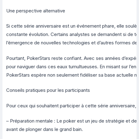
Une perspective alternative
Si cette série anniversaire est un événement phare, elle soulè
constante évolution. Certains analystes se demandent si de tel
l’émergence de nouvelles technologies et d’autres formes de 
Pourtant, PokerStars reste confiant. Avec ses années d’expéri
pour naviguer dans ces eaux tumultueuses. En misant sur l’enga
PokerStars espère non seulement fidéliser sa base actuelle ma
Conseils pratiques pour les participants
Pour ceux qui souhaitent participer à cette série anniversaire, 
– Préparation mentale : Le poker est un jeu de stratégie et d
avant de plonger dans le grand bain.