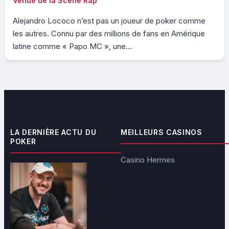
Venue de la Scène Rap
Alejandro Lococo n’est pas un joueur de poker comme
les autres. Connu par des millions de fans en Amérique
latine comme « Papo MC », une...
LA DERNIÈRE ACTU DU
MEILLEURS CASINOS
POKER
Casino Hermes