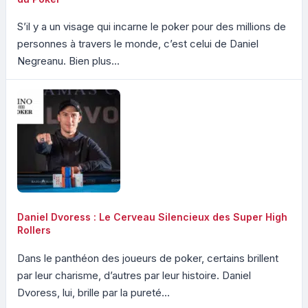
S’il y a un visage qui incarne le poker pour des millions de
personnes à travers le monde, c’est celui de Daniel
Negreanu. Bien plus...
Daniel Dvoress : Le Cerveau Silencieux des Super High
Rollers
Dans le panthéon des joueurs de poker, certains brillent
par leur charisme, d’autres par leur histoire. Daniel
Dvoress, lui, brille par la pureté...