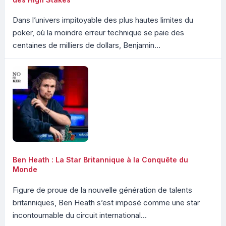
Dans l’univers impitoyable des plus hautes limites du
poker, où la moindre erreur technique se paie des
centaines de milliers de dollars, Benjamin...
Ben Heath : La Star Britannique à la Conquête du
Monde
Figure de proue de la nouvelle génération de talents
britanniques, Ben Heath s’est imposé comme une star
incontournable du circuit international...