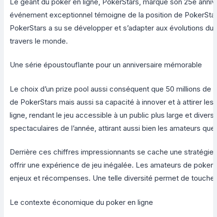
Le géant du poker en ligne, PokerStars, marque son 25e anniver
événement exceptionnel témoigne de la position de PokerStar
PokerStars a su se développer et s’adapter aux évolutions du
travers le monde.
Une série époustouflante pour un anniversaire mémorable
Le choix d’un prize pool aussi conséquent que 50 millions de doll
de PokerStars mais aussi sa capacité à innover et à attirer les 
ligne, rendant le jeu accessible à un public plus large et diver
spectaculaires de l’année, attirant aussi bien les amateurs que
Derrière ces chiffres impressionnants se cache une stratégie bi
offrir une expérience de jeu inégalée. Les amateurs de poker 
enjeux et récompenses. Une telle diversité permet de toucher 
Le contexte économique du poker en ligne