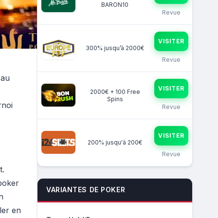
BARON10
Revue
VISITER
300% jusqu’à 2000€
Revue
 au
VISITER
2000€ + 100 Free
Spins
rnoi
Revue
VISITER
200% jusqu'à 200€
Revue
t.
*poker
VARIANTES DE POKER
n
ler en