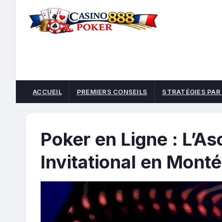
ACCUEIL
PREMIERS CONSEILS
STRATÉGIES PAR
Poker en Ligne : L’As
Invitational en Mont