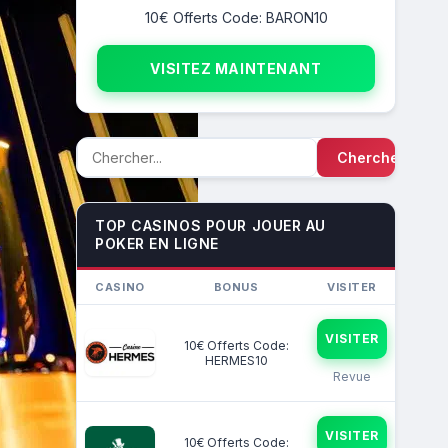
10€ Offerts Code: BARON10
VISITEZ MAINTENANT
TOP CASINOS POUR JOUER AU
POKER EN LIGNE
CASINO
BONUS
VISITER
VISITER
10€ Offerts Code:
HERMES10
Revue
VISITER
10€ Offerts Code: