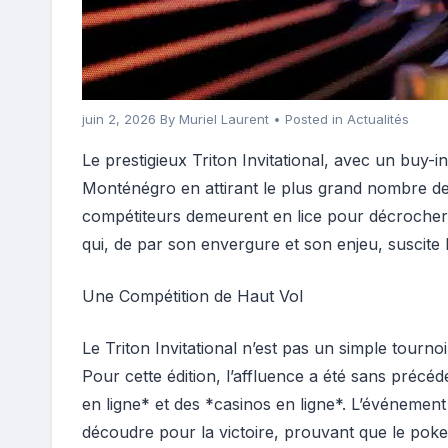
juin 2, 2026
By
Muriel Laurent
• Posted in
Actualités
Le prestigieux Triton Invitational, avec un buy
Monténégro en attirant le plus grand nombre de 
compétiteurs demeurent en lice pour décrocher 
qui, de par son envergure et son enjeu, suscite 
Une Compétition de Haut Vol
Le Triton Invitational n’est pas un simple tourn
Pour cette édition, l’affluence a été sans précéd
en ligne* et des *casinos en ligne*. L’événement
découdre pour la victoire, prouvant que le poke