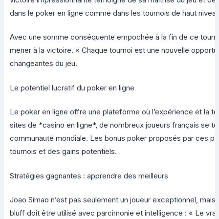
dans le poker en ligne comme dans les tournois de haut niveau
Avec une somme conséquente empochée à la fin de ce tournoi
mener à la victoire. « Chaque tournoi est une nouvelle opportu
changeantes du jeu.
Le potentiel lucratif du poker en ligne
Le poker en ligne offre une plateforme où l’expérience et la te
sites de *casino en ligne*, de nombreux joueurs français se t
communauté mondiale. Les bonus poker proposés par ces plate
tournois et des gains potentiels.
Stratégies gagnantes : apprendre des meilleurs
Joao Simao n’est pas seulement un joueur exceptionnel, mais a
bluff doit être utilisé avec parcimonie et intelligence : « Le v