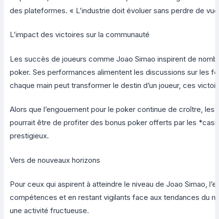
des plateformes. « L’industrie doit évoluer sans perdre de vue 
L’impact des victoires sur la communauté
Les succès de joueurs comme Joao Simao inspirent de nombre
poker. Ses performances alimentent les discussions sur les fo
chaque main peut transformer le destin d’un joueur, ces victoir
Alors que l’engouement pour le poker continue de croître, les 
pourrait être de profiter des bonus poker offerts par les *cas
prestigieux.
Vers de nouveaux horizons
Pour ceux qui aspirent à atteindre le niveau de Joao Simao, l’e
compétences et en restant vigilants face aux tendances du ma
une activité fructueuse.