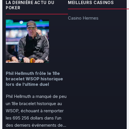
LA DERNIÈRE ACTU DU
MEILLEURS CASINOS
POKER
Casino Hermes
Phil Hellmuth frôle le 18e
bracelet WSOP historique
lors de l’ultime duel
Phil Hellmuth a manqué de peu
un 18e bracelet historique au
WSOP, échouant à remporter
les 695 256 dollars dans l’un
des derniers événements de...