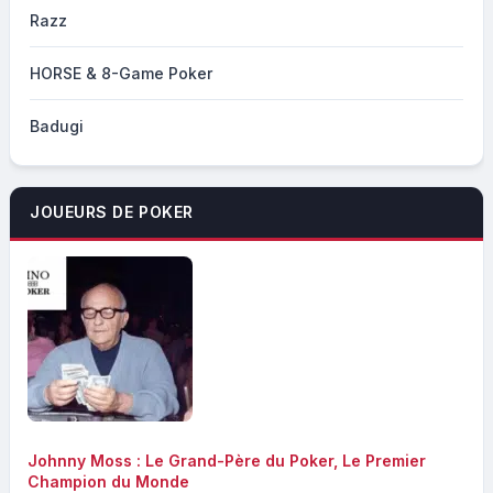
Razz
HORSE & 8-Game Poker
Badugi
JOUEURS DE POKER
Johnny Moss : Le Grand-Père du Poker, Le Premier
Champion du Monde