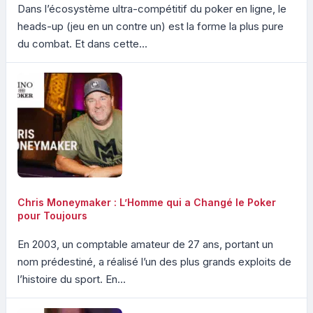
Dans l’écosystème ultra-compétitif du poker en ligne, le
heads-up (jeu en un contre un) est la forme la plus pure
du combat. Et dans cette...
Chris Moneymaker : L’Homme qui a Changé le Poker
pour Toujours
En 2003, un comptable amateur de 27 ans, portant un
nom prédestiné, a réalisé l’un des plus grands exploits de
l’histoire du sport. En...