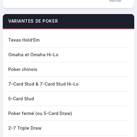
Revue
VARIANTES DE POKER
Texas Hold’Em
Omaha et Omaha Hi-Lo
Poker chinois
7-Card Stud & 7-Card Stud Hi-Lo
5-Card Stud
Poker fermé (ou 5-Card Draw)
2-7 Triple Draw