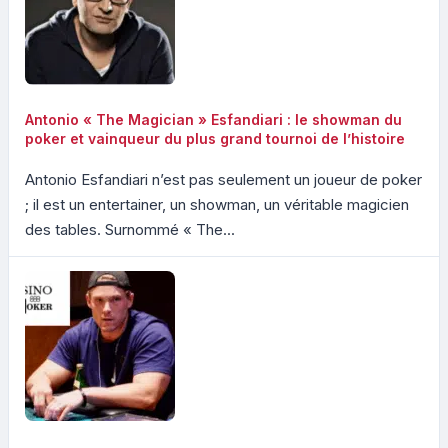
Antonio « The Magician » Esfandiari : le showman du
poker et vainqueur du plus grand tournoi de l’histoire
Antonio Esfandiari n’est pas seulement un joueur de poker
; il est un entertainer, un showman, un véritable magicien
des tables. Surnommé « The...