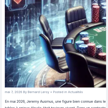
mai 7, 2026
By
Bernard Leroy
• Posted in
Actualités
En mai 2026, Jeremy Ausmus, une figure bien connue dans le mo
tables à enjeux élevés était toujours vivant. Dans un contexte