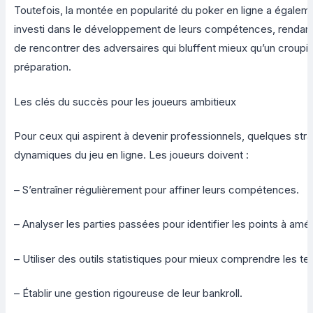
Toutefois, la montée en popularité du poker en ligne a égalem
investi dans le développement de leurs compétences, rendant l’e
de rencontrer des adversaires qui bluffent mieux qu’un croupi
préparation.
Les clés du succès pour les joueurs ambitieux
Pour ceux qui aspirent à devenir professionnels, quelques stra
dynamiques du jeu en ligne. Les joueurs doivent :
– S’entraîner régulièrement pour affiner leurs compétences.
– Analyser les parties passées pour identifier les points à amél
– Utiliser des outils statistiques pour mieux comprendre les t
– Établir une gestion rigoureuse de leur bankroll.