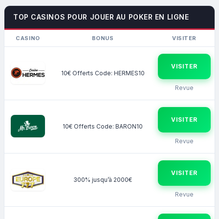
TOP CASINOS POUR JOUER AU POKER EN LIGNE
CASINO
BONUS
VISITER
VISITER
10€ Offerts Code: HERMES10
Revue
VISITER
10€ Offerts Code: BARON10
Revue
VISITER
300% jusqu’à 2000€
Revue