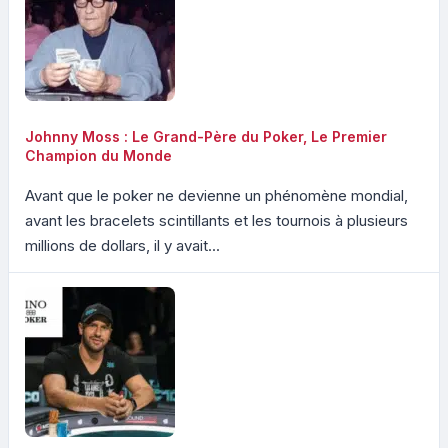
Johnny Moss : Le Grand-Père du Poker, Le Premier
Champion du Monde
Avant que le poker ne devienne un phénomène mondial,
avant les bracelets scintillants et les tournois à plusieurs
millions de dollars, il y avait...