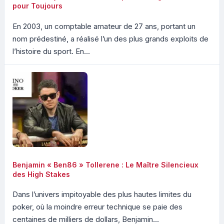
pour Toujours
En 2003, un comptable amateur de 27 ans, portant un
nom prédestiné, a réalisé l’un des plus grands exploits de
l’histoire du sport. En...
Benjamin « Ben86 » Tollerene : Le Maître Silencieux
des High Stakes
Dans l’univers impitoyable des plus hautes limites du
poker, où la moindre erreur technique se paie des
centaines de milliers de dollars, Benjamin...