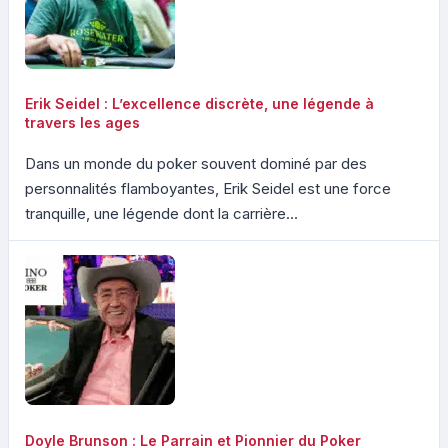
Erik Seidel : L’excellence discrète, une légende à
travers les ages
Dans un monde du poker souvent dominé par des
personnalités flamboyantes, Erik Seidel est une force
tranquille, une légende dont la carrière...
Doyle Brunson : Le Parrain et Pionnier du Poker