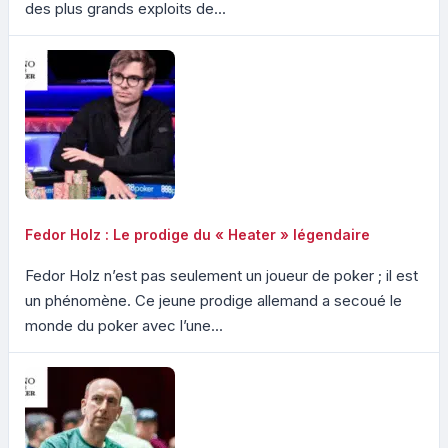
des plus grands exploits de...
Fedor Holz : Le prodige du « Heater » légendaire
Fedor Holz n’est pas seulement un joueur de poker ; il est
un phénomène. Ce jeune prodige allemand a secoué le
monde du poker avec l’une...