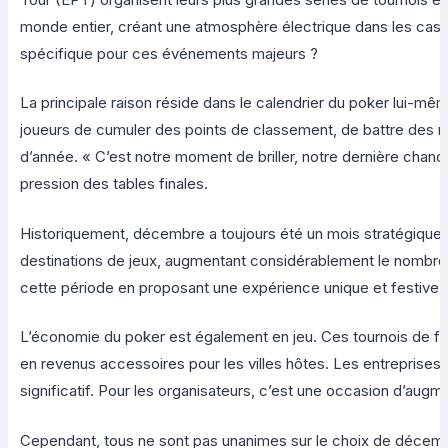
monde entier, créant une atmosphère électrique dans les casi
spécifique pour ces événements majeurs ?
La principale raison réside dans le calendrier du poker lui-mê
joueurs de cumuler des points de classement, de battre des r
d’année. « C’est notre moment de briller, notre dernière chance
pression des tables finales.
Historiquement, décembre a toujours été un mois stratégique po
destinations de jeux, augmentant considérablement le nombre d
cette période en proposant une expérience unique et festive, 
L’économie du poker est également en jeu. Ces tournois de fin 
en revenus accessoires pour les villes hôtes. Les entreprises
significatif. Pour les organisateurs, c’est une occasion d’augmen
Cependant, tous ne sont pas unanimes sur le choix de décembre