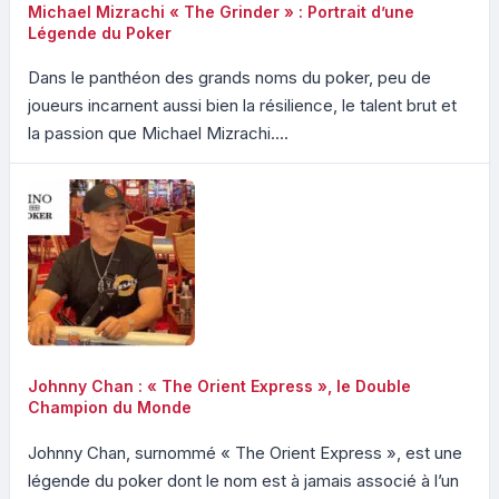
Michael Mizrachi « The Grinder » : Portrait d’une
Légende du Poker
Dans le panthéon des grands noms du poker, peu de
joueurs incarnent aussi bien la résilience, le talent brut et
la passion que Michael Mizrachi....
Johnny Chan : « The Orient Express », le Double
Champion du Monde
Johnny Chan, surnommé « The Orient Express », est une
légende du poker dont le nom est à jamais associé à l’un