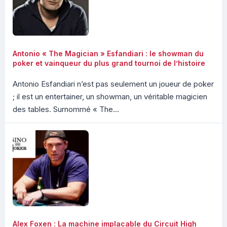
Antonio « The Magician » Esfandiari : le showman du
poker et vainqueur du plus grand tournoi de l’histoire
Antonio Esfandiari n’est pas seulement un joueur de poker
; il est un entertainer, un showman, un véritable magicien
des tables. Surnommé « The...
Alex Foxen : La machine implacable du Circuit High