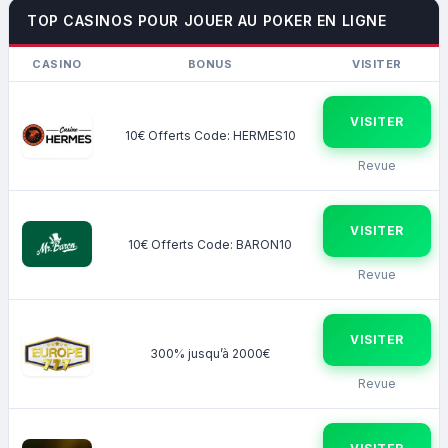
TOP CASINOS POUR JOUER AU POKER EN LIGNE
CASINO
BONUS
VISITER
VISITER
10€ Offerts Code: HERMES10
Revue
VISITER
10€ Offerts Code: BARON10
Revue
VISITER
300% jusqu’à 2000€
Revue