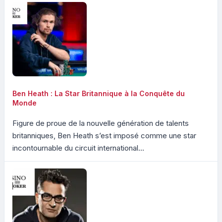
Ben Heath : La Star Britannique à la Conquête du
Monde
Figure de proue de la nouvelle génération de talents
britanniques, Ben Heath s’est imposé comme une star
incontournable du circuit international...