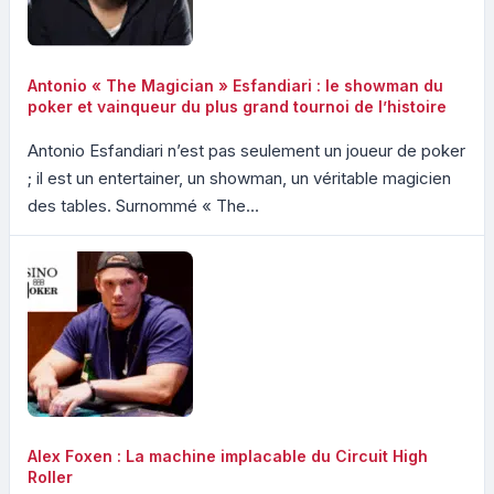
Antonio « The Magician » Esfandiari : le showman du
poker et vainqueur du plus grand tournoi de l’histoire
Antonio Esfandiari n’est pas seulement un joueur de poker
; il est un entertainer, un showman, un véritable magicien
des tables. Surnommé « The...
Alex Foxen : La machine implacable du Circuit High
Roller