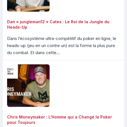
Dan « jungleman12 » Cates : Le Roi de la Jungle du
Heads-Up
Dans l’écosystème ultra-compétitif du poker en ligne, le
heads-up (jeu en un contre un) est la forme la plus pure
du combat. Et dans cette...
Chris Moneymaker : L’Homme qui a Changé le Poker
pour Toujours