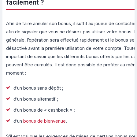
facilement ?
Afin de faire annuler son bonus, il suffit au joueur de contacter
afin de signaler que vous ne désirez pas utiliser votre bonus. E
générale, l’opération sera effectué rapidement et le bonus ser
désactivé avant la première utilisation de votre compte. Toutefo
important de savoir que les différents bonus offerts par les ca
peuvent être cumulés. Il est donc possible de profiter au mê
moment :
d’un bonus sans dépôt ;
d’un bonus alternatif ;
d’un bonus de « cashback » ;
d’un
bonus de bienvenue
.
S’il est vrai que les exigences de mises de certains bonus so