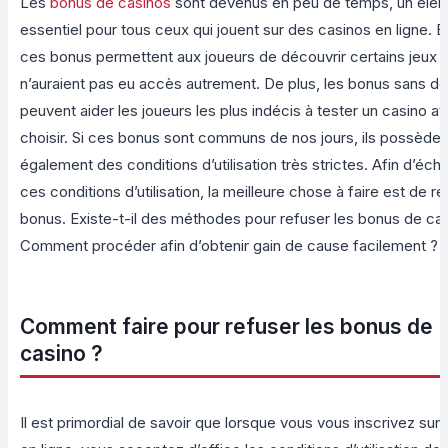
Les
bonus de casinos
sont devenus en peu de temps, un élé
essentiel pour tous ceux qui jouent sur des casinos en ligne. E
ces bonus permettent aux joueurs de découvrir certains jeux a
n’auraient pas eu accès autrement. De plus, les bonus sans d
peuvent aider les joueurs les plus indécis à tester un casino av
choisir. Si ces bonus sont communs de nos jours, ils possèden
également des conditions d’utilisation très strictes. Afin d’éch
ces conditions d’utilisation, la meilleure chose à faire est de re
bonus. Existe-t-il des méthodes pour refuser les bonus de cas
Comment procéder afin d’obtenir gain de cause facilement ?
Comment faire pour refuser les bonus de
casino ?
Il est primordial de savoir que lorsque vous vous inscrivez sur