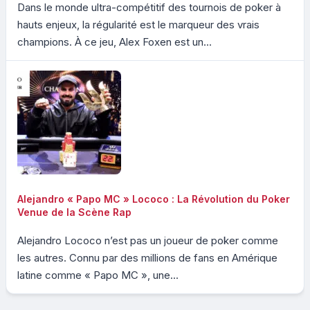
Dans le monde ultra-compétitif des tournois de poker à
hauts enjeux, la régularité est le marqueur des vrais
champions. À ce jeu, Alex Foxen est un...
Alejandro « Papo MC » Lococo : La Révolution du Poker
Venue de la Scène Rap
Alejandro Lococo n’est pas un joueur de poker comme
les autres. Connu par des millions de fans en Amérique
latine comme « Papo MC », une...