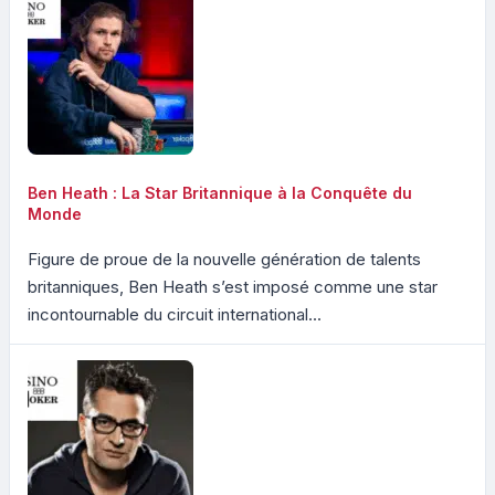
Ben Heath : La Star Britannique à la Conquête du
Monde
Figure de proue de la nouvelle génération de talents
britanniques, Ben Heath s’est imposé comme une star
incontournable du circuit international...