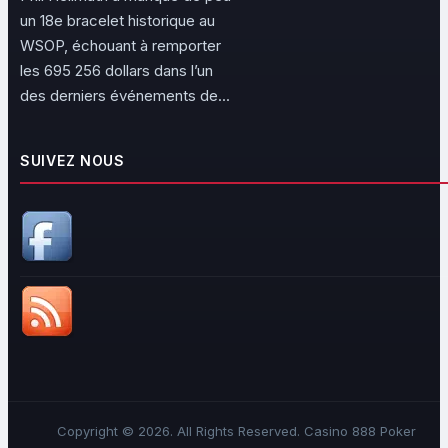
un 18e bracelet historique au
WSOP, échouant à remporter
les 695 256 dollars dans l’un
des derniers événements de...
SUIVEZ NOUS
Copyright © 2026. All Rights Reserved.
Casino 888 Poker