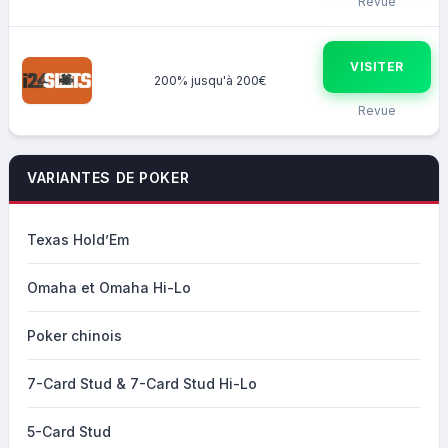
Revue
VISITER
200% jusqu'à 200€
Revue
VARIANTES DE POKER
Texas Hold’Em
Omaha et Omaha Hi-Lo
Poker chinois
7-Card Stud & 7-Card Stud Hi-Lo
5-Card Stud