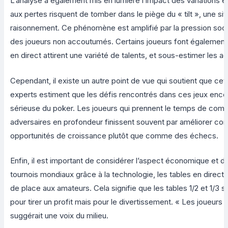
L’analyse a également mis en lumière l’impact des variations é
aux pertes risquent de tomber dans le piège du « tilt », une sit
raisonnement. Ce phénomène est amplifié par la pression soci
des joueurs non accoutumés. Certains joueurs font également fa
en direct attirent une variété de talents, et sous-estimer les a
Cependant, il existe un autre point de vue qui soutient que cette
experts estiment que les défis rencontrés dans ces jeux enco
sérieuse du poker. Les joueurs qui prennent le temps de compre
adversaires en profondeur finissent souvent par améliorer co
opportunités de croissance plutôt que comme des échecs.
Enfin, il est important de considérer l’aspect économique et de
tournois mondiaux grâce à la technologie, les tables en direct 
de place aux amateurs. Cela signifie que les tables 1/2 et 1/3
pour tirer un profit mais pour le divertissement. « Les joueurs
suggérait une voix du milieu.