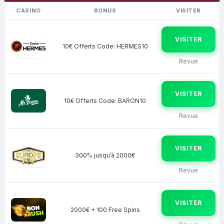
CASINO
BONUS
VISITER
VISITER
10€ Offerts Code: HERMES10
Revue
VISITER
10€ Offerts Code: BARON10
Revue
VISITER
300% jusqu’à 2000€
Revue
VISITER
2000€ + 100 Free Spins