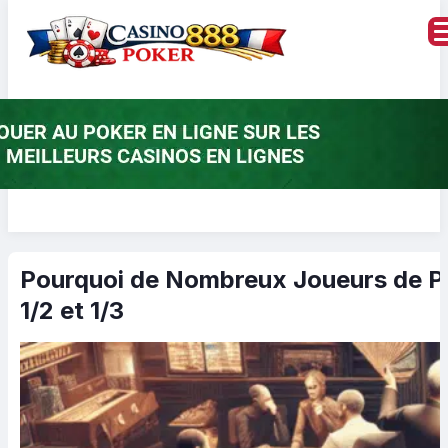
Pourquoi de Nombreux Joueurs de Pok
1/2 et 1/3