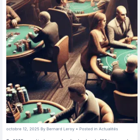
octobre 12, 2025
By
Bernard Leroy
• Posted in
Actualités