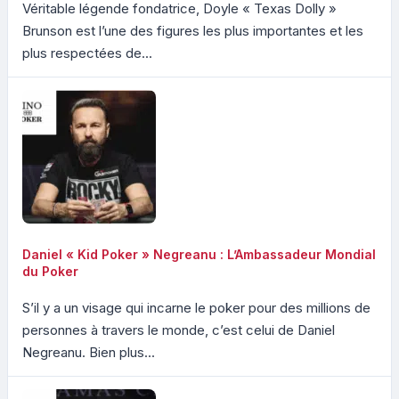
Véritable légende fondatrice, Doyle « Texas Dolly »
Brunson est l’une des figures les plus importantes et les
plus respectées de...
Daniel « Kid Poker » Negreanu : L’Ambassadeur Mondial
du Poker
S’il y a un visage qui incarne le poker pour des millions de
personnes à travers le monde, c’est celui de Daniel
Negreanu. Bien plus...