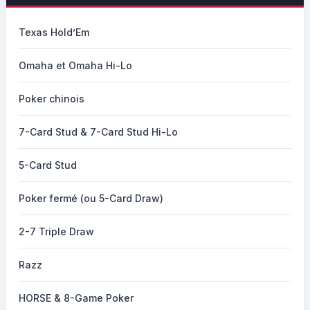
Texas Hold’Em
Omaha et Omaha Hi-Lo
Poker chinois
7-Card Stud & 7-Card Stud Hi-Lo
5-Card Stud
Poker fermé (ou 5-Card Draw)
2-7 Triple Draw
Razz
HORSE & 8-Game Poker