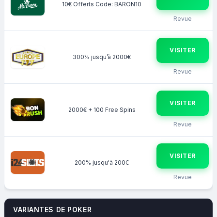
10€ Offerts Code: BARON10
Revue
VISITER
300% jusqu’à 2000€
Revue
VISITER
2000€ + 100 Free Spins
Revue
VISITER
200% jusqu'à 200€
Revue
VARIANTES DE POKER