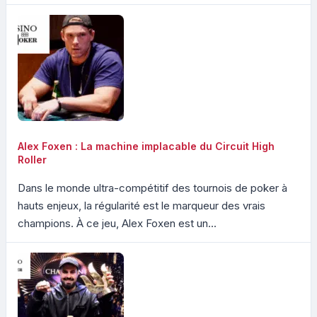
Alex Foxen : La machine implacable du Circuit High
Roller
Dans le monde ultra-compétitif des tournois de poker à
hauts enjeux, la régularité est le marqueur des vrais
champions. À ce jeu, Alex Foxen est un...