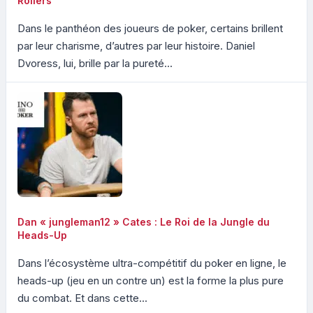
Rollers
Dans le panthéon des joueurs de poker, certains brillent
par leur charisme, d’autres par leur histoire. Daniel
Dvoress, lui, brille par la pureté...
Dan « jungleman12 » Cates : Le Roi de la Jungle du
Heads-Up
Dans l’écosystème ultra-compétitif du poker en ligne, le
heads-up (jeu en un contre un) est la forme la plus pure
du combat. Et dans cette...