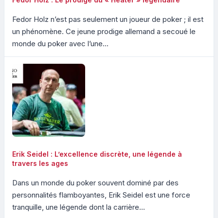
Fedor Holz n’est pas seulement un joueur de poker ; il est
un phénomène. Ce jeune prodige allemand a secoué le
monde du poker avec l’une...
Erik Seidel : L’excellence discrète, une légende à
travers les ages
Dans un monde du poker souvent dominé par des
personnalités flamboyantes, Erik Seidel est une force
tranquille, une légende dont la carrière...