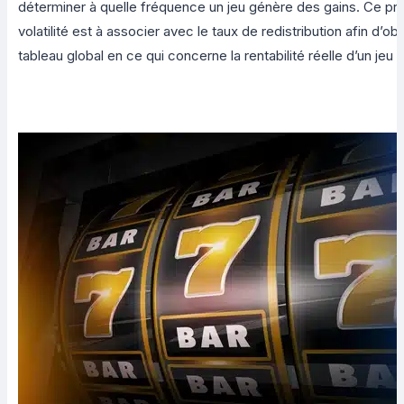
déterminer à quelle fréquence un jeu génère des gains. Ce pri
volatilité est à associer avec le taux de redistribution afin d’obt
tableau global en ce qui concerne la rentabilité réelle d’un jeu 