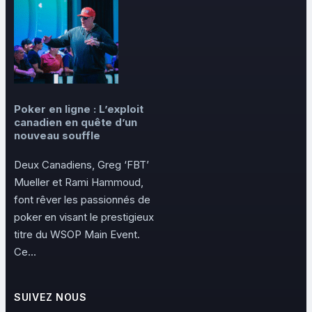
Poker en ligne : L’exploit
canadien en quête d’un
nouveau souffle
Deux Canadiens, Greg ‘FBT’
Mueller et Rami Hammoud,
font rêver les passionnés de
poker en visant le prestigieux
titre du WSOP Main Event.
Ce...
SUIVEZ NOUS