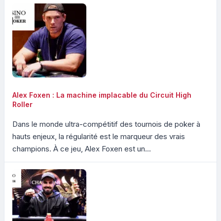
Alex Foxen : La machine implacable du Circuit High
Roller
Dans le monde ultra-compétitif des tournois de poker à
hauts enjeux, la régularité est le marqueur des vrais
champions. À ce jeu, Alex Foxen est un...