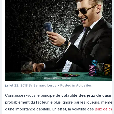
juillet 22, 2018
By
Bernard Leroy
• Posted in
Actualités
Connaissez-vous le principe de
volatilité des jeux de casin
probablement du facteur le plus ignoré par les joueurs, même s
d’une importance capitale. En effet, la volatilité des
jeux de ca