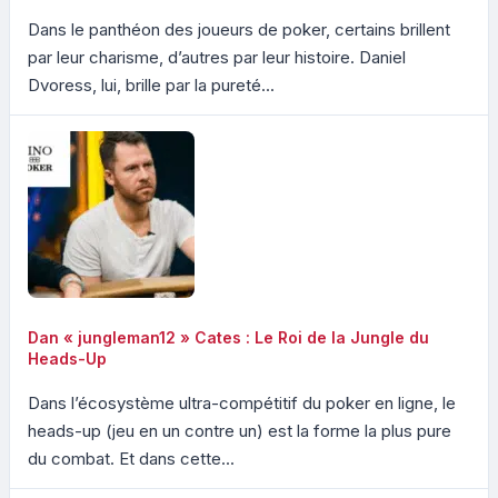
Dans le panthéon des joueurs de poker, certains brillent
par leur charisme, d’autres par leur histoire. Daniel
Dvoress, lui, brille par la pureté...
Dan « jungleman12 » Cates : Le Roi de la Jungle du
Heads-Up
Dans l’écosystème ultra-compétitif du poker en ligne, le
heads-up (jeu en un contre un) est la forme la plus pure
du combat. Et dans cette...