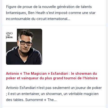
Figure de proue de la nouvelle génération de talents
britanniques, Ben Heath s’est imposé comme une star
incontournable du circuit international...
Antonio « The Magician » Esfandiari : le showman du
poker et vainqueur du plus grand tournoi de l’histoire
Antonio Esfandiari n’est pas seulement un joueur de poker
; il est un entertainer, un showman, un véritable magicien
des tables. Surnommé « The...