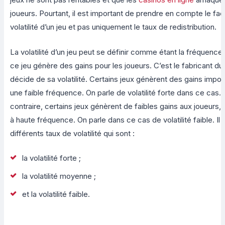
joueurs. Pourtant, il est important de prendre en compte le fa
volatilité d’un jeu et pas uniquement le taux de redistribution.
La volatilité d’un jeu peut se définir comme étant la fréquence 
ce jeu génère des gains pour les joueurs. C’est le fabricant du 
décide de sa volatilité. Certains jeux génèrent des gains impor
une faible fréquence. On parle de volatilité forte dans ce cas.
contraire, certains jeux génèrent de faibles gains aux joueurs,
à haute fréquence. On parle dans ce cas de volatilité faible. Il 
différents taux de volatilité qui sont :
la volatilité forte ;
la volatilité moyenne ;
et la volatilité faible.