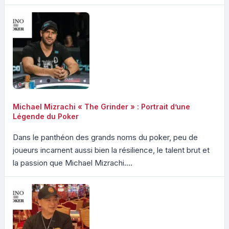
Michael Mizrachi « The Grinder » : Portrait d’une
Légende du Poker
Dans le panthéon des grands noms du poker, peu de
joueurs incarnent aussi bien la résilience, le talent brut et
la passion que Michael Mizrachi....