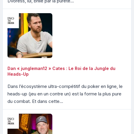
Dvoress, lui, brille par la pureté...
Dan « jungleman12 » Cates : Le Roi de la Jungle du
Heads-Up
Dans l’écosystème ultra-compétitif du poker en ligne, le
heads-up (jeu en un contre un) est la forme la plus pure
du combat. Et dans cette...