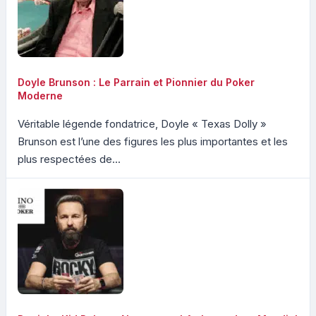
Doyle Brunson : Le Parrain et Pionnier du Poker
Moderne
Véritable légende fondatrice, Doyle « Texas Dolly »
Brunson est l’une des figures les plus importantes et les
plus respectées de...