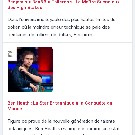
Benjamin « Ben86 » Tollerene : Le Maître Silencieux
des High Stakes
Dans l’univers impitoyable des plus hautes limites du
poker, où la moindre erreur technique se paie des
centaines de milliers de dollars, Benjamin...
Ben Heath : La Star Britannique à la Conquête du
Monde
Figure de proue de la nouvelle génération de talents
britanniques, Ben Heath s’est imposé comme une star