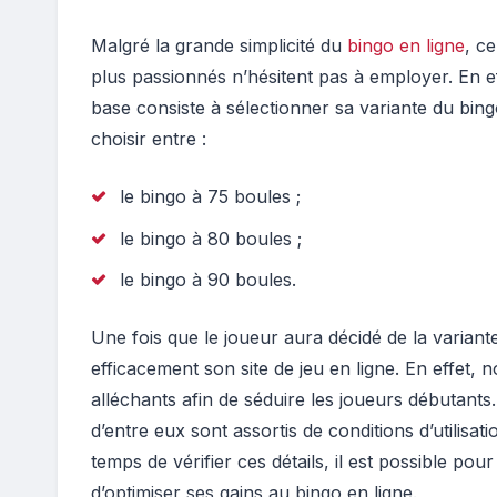
Malgré la grande simplicité du
bingo en ligne
, c
plus passionnés n’hésitent pas à employer. En eff
base consiste à sélectionner sa variante du bing
choisir entre :
le bingo à 75 boules ;
le bingo à 80 boules ;
le bingo à 90 boules.
Une fois que le joueur aura décidé de la variante 
efficacement son site de jeu en ligne. En effet, 
alléchants afin de séduire les joueurs débutant
d’entre eux sont assortis de conditions d’utilisa
temps de vérifier ces détails, il est possible po
d’optimiser ses gains au bingo en ligne.