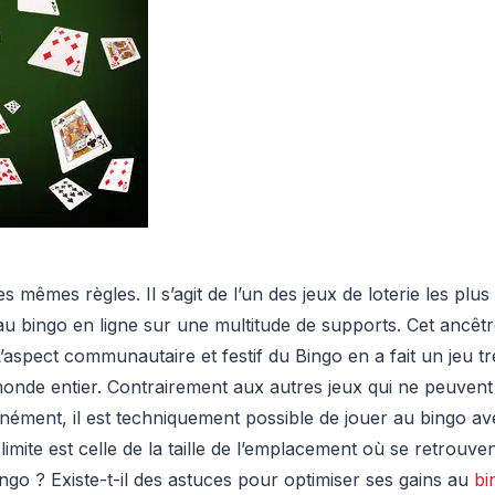
es mêmes règles. Il s’agit de l’un des jeux de loterie les plus
r au bingo en ligne sur une multitude de supports. Cet ancêt
 L’aspect communautaire et festif du Bingo en a fait un jeu tr
monde entier. Contrairement aux autres jeux qui ne peuvent
anément, il est techniquement possible de jouer au bingo a
 limite est celle de la taille de l’emplacement où se retrouven
go ? Existe-t-il des astuces pour optimiser ses gains au
bi