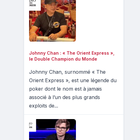
Johnny Chan : « The Orient Express »,
le Double Champion du Monde
Johnny Chan, surnommé « The
Orient Express », est une légende du
poker dont le nom est à jamais
associé à l’un des plus grands
exploits de...