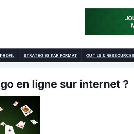
 PROFIL
STRATÉGIES PAR FORMAT
OUTILS & RESSOURCE
go en ligne sur internet ?