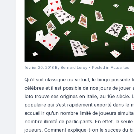
février 20, 2018
By
Bernard Leroy
• Posted in
Actualités
Qu’il soit classique ou virtuel, le bingo possède l
célèbres et il est possible de nos jours de joue
loto trouve ses origines en Italie, au 16e siècle.
populaire qui s’est rapidement exporté dans le 
accueillir qu’un nombre limité de joueurs simult
nombre illimité de participants. En effet, la seule
joueurs. Comment explique-t-on le succès du bin