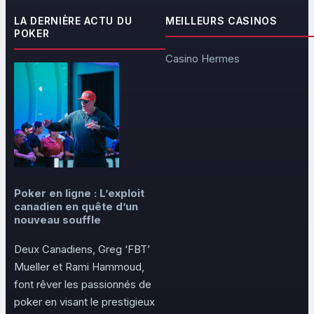
LA DERNIÈRE ACTU DU
MEILLEURS CASINOS
POKER
Casino Hermes
Poker en ligne : L’exploit
canadien en quête d’un
nouveau souffle
Deux Canadiens, Greg ‘FBT’
Mueller et Rami Hammoud,
font rêver les passionnés de
poker en visant le prestigieux