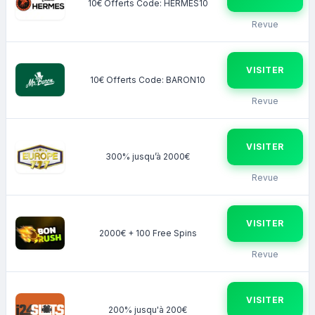
10€ Offerts Code: HERMES10
Revue
VISITER
10€ Offerts Code: BARON10
Revue
VISITER
300% jusqu’à 2000€
Revue
VISITER
2000€ + 100 Free Spins
Revue
VISITER
200% jusqu'à 200€