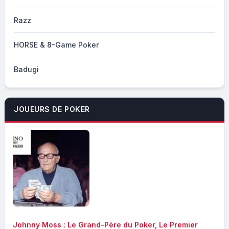
Razz
HORSE & 8-Game Poker
Badugi
JOUEURS DE POKER
Johnny Moss : Le Grand-Père du Poker, Le Premier