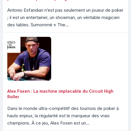
Antonio Esfandiari n’est pas seulement un joueur de poker
; il est un entertainer, un showman, un véritable magicien
des tables. Surnommé « The...
Alex Foxen : La machine implacable du Circuit High
Roller
Dans le monde ultra-compétitif des tournois de poker à
hauts enjeux, la régularité est le marqueur des vrais
champions. À ce jeu, Alex Foxen est un...