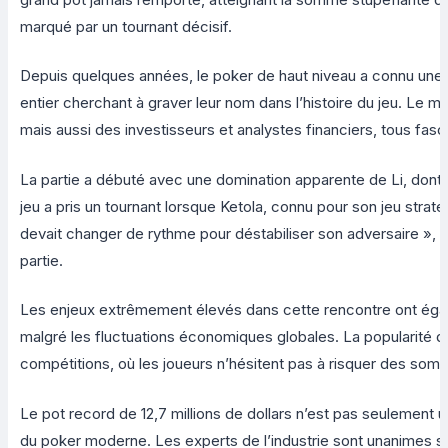
marqué par un tournant décisif.
Depuis quelques années, le poker de haut niveau a connu une a
entier cherchant à graver leur nom dans l’histoire du jeu. Le m
mais aussi des investisseurs et analystes financiers, tous fa
La partie a débuté avec une domination apparente de Li, dont
jeu a pris un tournant lorsque Ketola, connu pour son jeu stratég
devait changer de rythme pour déstabiliser son adversaire », 
partie.
Les enjeux extrêmement élevés dans cette rencontre ont égal
malgré les fluctuations économiques globales. La popularité des 
compétitions, où les joueurs n’hésitent pas à risquer des som
Le pot record de 12,7 millions de dollars n’est pas seulement u
du poker moderne. Les experts de l’industrie sont unanimes sur