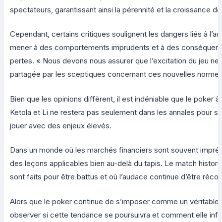
spectateurs, garantissant ainsi la pérennité et la croissance d
Cependant, certains critiques soulignent les dangers liés à l
mener à des comportements imprudents et à des conséquences
pertes. « Nous devons nous assurer que l’excitation du jeu ne 
partagée par les sceptiques concernant ces nouvelles normes
Bien que les opinions diffèrent, il est indéniable que le poker 
Ketola et Li ne restera pas seulement dans les annales pour sa
jouer avec des enjeux élevés.
Dans un monde où les marchés financiers sont souvent imprév
des leçons applicables bien au-delà du tapis. Le match histori
sont faits pour être battus et où l’audace continue d’être réc
Alors que le poker continue de s’imposer comme un véritable
observer si cette tendance se poursuivra et comment elle influ