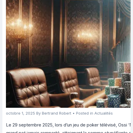
octobre 1, 2025
By
Bertrand Robert
• Posted in
Actualités
Le 29 septembre 2025, lors d’un jeu de poker télévisé, Ossi ‘Mo
grand pot jamais remporté, atteignant la somme stupéfiante de 