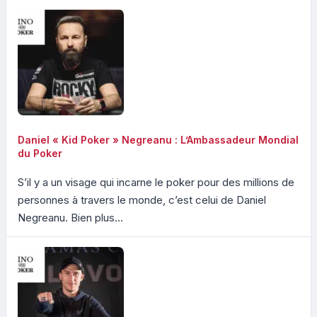
Daniel « Kid Poker » Negreanu : L’Ambassadeur Mondial
du Poker
S’il y a un visage qui incarne le poker pour des millions de
personnes à travers le monde, c’est celui de Daniel
Negreanu. Bien plus...