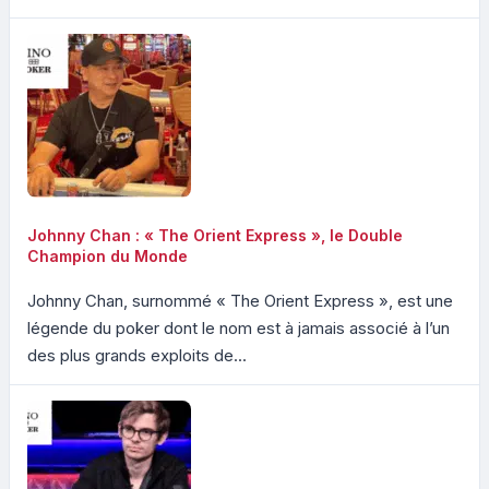
Johnny Chan : « The Orient Express », le Double
Champion du Monde
Johnny Chan, surnommé « The Orient Express », est une
légende du poker dont le nom est à jamais associé à l’un
des plus grands exploits de...