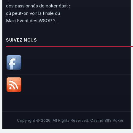
des passionnés de poker était :
où peut-on voir la finale du
Main Event des WSOP ?...
SUIVEZ NOUS
Copyright © 2026. All Rights Reserved.
Casino 888 Poker