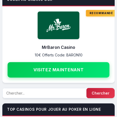
MrBaron Casino
10€ Offerts Code: BARON10
VISITEZ MAINTENANT
TOP CASINOS POUR JOUER AU POKER EN LIGNE