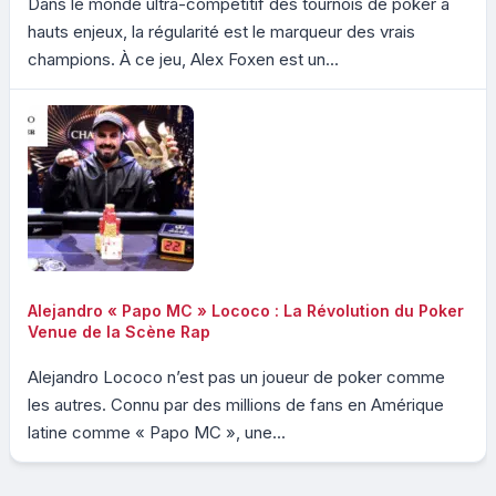
Dans le monde ultra-compétitif des tournois de poker à
hauts enjeux, la régularité est le marqueur des vrais
champions. À ce jeu, Alex Foxen est un...
Alejandro « Papo MC » Lococo : La Révolution du Poker
Venue de la Scène Rap
Alejandro Lococo n’est pas un joueur de poker comme
les autres. Connu par des millions de fans en Amérique
latine comme « Papo MC », une...