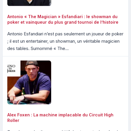
Antonio « The Magician » Esfandiari : le showman du
poker et vainqueur du plus grand tournoi de l’histoire
Antonio Esfandiari n’est pas seulement un joueur de poker
; il est un entertainer, un showman, un véritable magicien
des tables. Surnommé « The...
Alex Foxen : La machine implacable du Circuit High
Roller