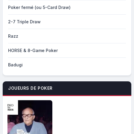
Poker fermé (ou 5-Card Draw)
2-7 Triple Draw
Razz
HORSE & 8-Game Poker
Badugi
JOUEURS DE POKER