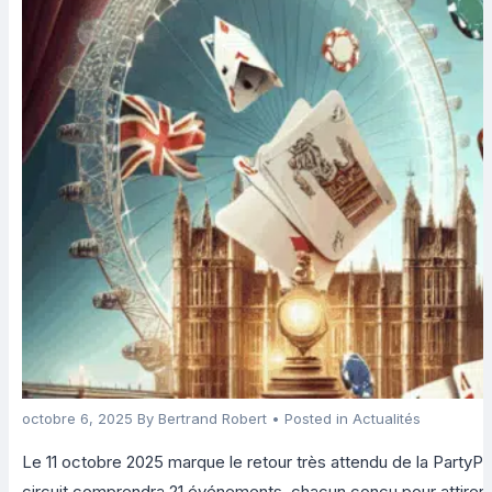
octobre 6, 2025
By
Bertrand Robert
• Posted in
Actualités
Le 11 octobre 2025 marque le retour très attendu de la Party
circuit comprendra 21 événements, chacun conçu pour attirer un