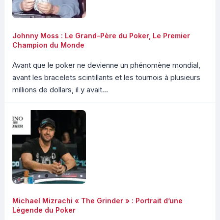
Johnny Moss : Le Grand-Père du Poker, Le Premier
Champion du Monde
Avant que le poker ne devienne un phénomène mondial,
avant les bracelets scintillants et les tournois à plusieurs
millions de dollars, il y avait...
Michael Mizrachi « The Grinder » : Portrait d’une
Légende du Poker