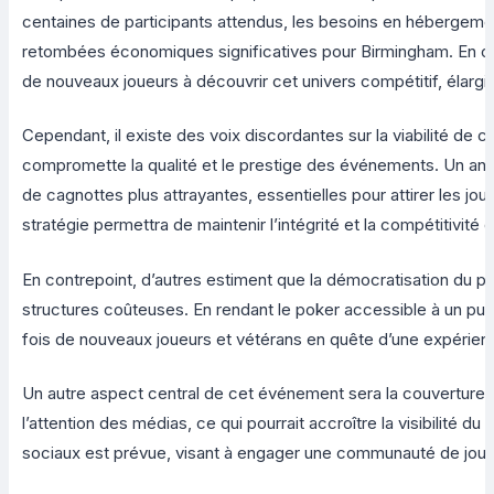
centaines de participants attendus, les besoins en hébergemen
retombées économiques significatives pour Birmingham. En outr
de nouveaux joueurs à découvrir cet univers compétitif, élargis
Cependant, il existe des voix discordantes sur la viabilité de 
compromette la qualité et le prestige des événements. Un ana
de cagnottes plus attrayantes, essentielles pour attirer les jo
stratégie permettra de maintenir l’intégrité et la compétitivité
En contrepoint, d’autres estiment que la démocratisation du po
structures coûteuses. En rendant le poker accessible à un public
fois de nouveaux joueurs et vétérans en quête d’une expérienc
Un autre aspect central de cet événement sera la couverture 
l’attention des médias, ce qui pourrait accroître la visibilité d
sociaux est prévue, visant à engager une communauté de joueur