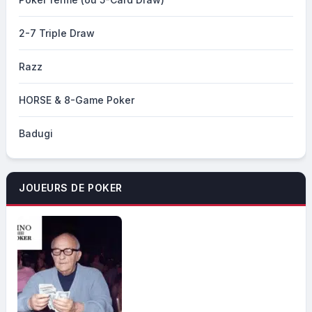
2-7 Triple Draw
Razz
HORSE & 8-Game Poker
Badugi
JOUEURS DE POKER