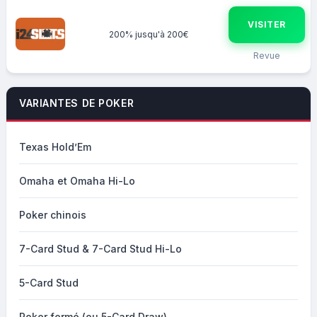
VISITER
200% jusqu'à 200€
Revue
VARIANTES DE POKER
Texas Hold’Em
Omaha et Omaha Hi-Lo
Poker chinois
7-Card Stud & 7-Card Stud Hi-Lo
5-Card Stud
Poker fermé (ou 5-Card Draw)