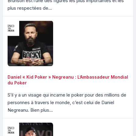
Brunson est l’une des figures les plus importantes et les
plus respectées de...
Daniel « Kid Poker » Negreanu : L’Ambassadeur Mondial
du Poker
S’il y a un visage qui incarne le poker pour des millions de
personnes à travers le monde, c’est celui de Daniel
Negreanu. Bien plus...