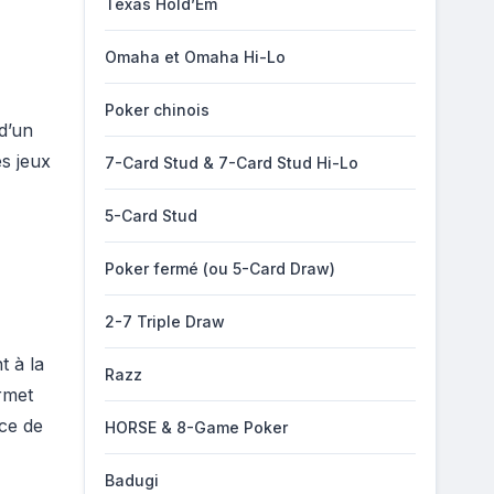
Texas Hold’Em
Omaha et Omaha Hi-Lo
Poker chinois
d’un
es jeux
7-Card Stud & 7-Card Stud Hi-Lo
5-Card Stud
Poker fermé (ou 5-Card Draw)
2-7 Triple Draw
t à la
Razz
rmet
nce de
HORSE & 8-Game Poker
Badugi