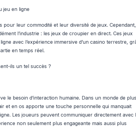
 jeu en ligne
s pour leur commodité et leur diversité de jeux. Cependant
ent l’industrie : les jeux de croupier en direct. Ces jeux
 ligne avec l’expérience immersive d’un casino terrestre, gr
artie en temps réel.
ent-ils un tel succès ?
uve le besoin d’interaction humaine. Dans un monde de plu
air et en os apporte une touche personnelle qui manquait
 ligne. Les joueurs peuvent communiquer directement avec 
xpérience non seulement plus engageante mais aussi plus