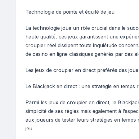
Technologie de pointe et équité de jeu
La technologie joue un rôle crucial dans le succè
haute qualité, ces jeux garantissent une expérie
croupier réel dissipent toute inquiétude concern
de casino en ligne classiques générés par des a
Les jeux de croupier en direct préférés des jou
Le Blackjack en direct : une stratégie en temps r
Parmi les jeux de croupier en direct, le Blackjac
simplicité de ses règles mais également à l’aspe
aux joueurs de tester leurs stratégies en temps r
jeu.