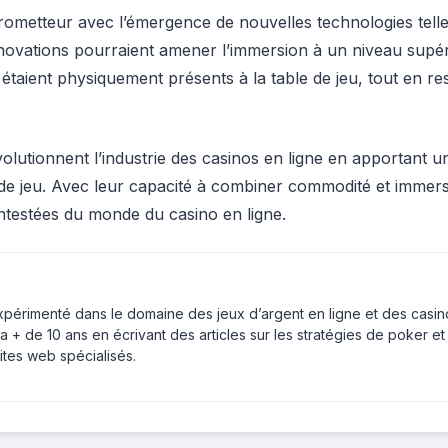
prometteur avec l’émergence de nouvelles technologies tell
 innovations pourraient amener l’immersion à un niveau supér
étaient physiquement présents à la table de jeu, tout en re
volutionnent l’industrie des casinos en ligne en apportant u
 de jeu. Avec leur capacité à combiner commodité et immers
ontestées du monde du casino en ligne.
xpérimenté dans le domaine des jeux d’argent en ligne et des casin
 y a + de 10 ans en écrivant des articles sur les stratégies de poker e
sites web spécialisés.