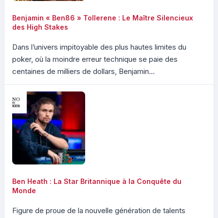
Benjamin « Ben86 » Tollerene : Le Maître Silencieux
des High Stakes
Dans l’univers impitoyable des plus hautes limites du
poker, où la moindre erreur technique se paie des
centaines de milliers de dollars, Benjamin...
Ben Heath : La Star Britannique à la Conquête du
Monde
Figure de proue de la nouvelle génération de talents