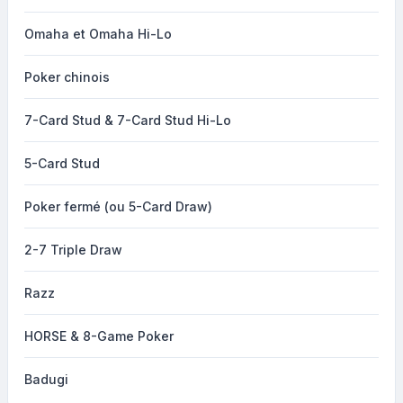
Omaha et Omaha Hi-Lo
Poker chinois
7-Card Stud & 7-Card Stud Hi-Lo
5-Card Stud
Poker fermé (ou 5-Card Draw)
2-7 Triple Draw
Razz
HORSE & 8-Game Poker
Badugi