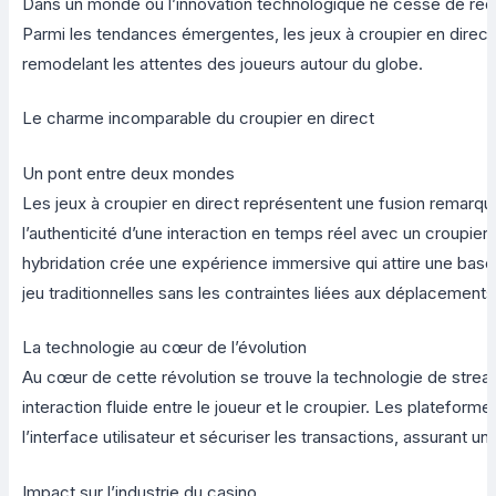
Dans un monde où l’innovation technologique ne cesse de redéfin
Parmi les tendances émergentes, les jeux à croupier en direct f
remodelant les attentes des joueurs autour du globe.
Le charme incomparable du croupier en direct
Un pont entre deux mondes
Les jeux à croupier en direct représentent une fusion remarquab
l’authenticité d’une interaction en temps réel avec un croupier 
hybridation crée une expérience immersive qui attire une base
jeu traditionnelles sans les contraintes liées aux déplacements
La technologie au cœur de l’évolution
Au cœur de cette révolution se trouve la technologie de stream
interaction fluide entre le joueur et le croupier. Les plateformes
l’interface utilisateur et sécuriser les transactions, assurant u
Impact sur l’industrie du casino