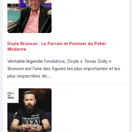
Doyle Brunson : Le Parrain et Pionnier du Poker
Moderne
Véritable légende fondatrice, Doyle « Texas Dolly »
Brunson est l’une des figures les plus importantes et les
plus respectées de...