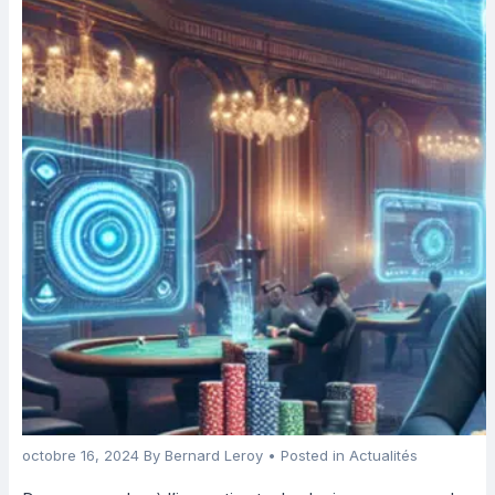
octobre 16, 2024
By
Bernard Leroy
• Posted in
Actualités