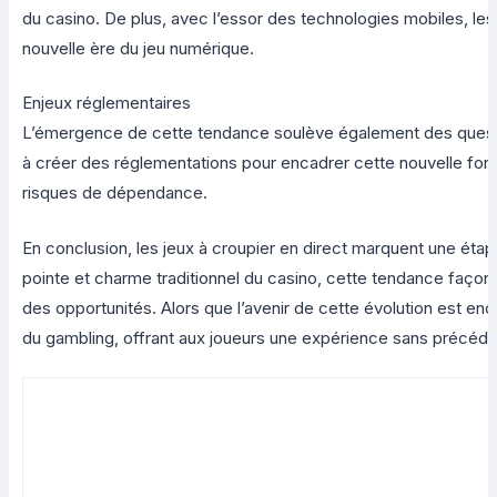
du casino. De plus, avec l’essor des technologies mobiles, les 
nouvelle ère du jeu numérique.
Enjeux réglementaires
L’émergence de cette tendance soulève également des question
à créer des réglementations pour encadrer cette nouvelle form
risques de dépendance.
En conclusion, les jeux à croupier en direct marquent une étape 
pointe et charme traditionnel du casino, cette tendance façonne
des opportunités. Alors que l’avenir de cette évolution est enc
du gambling, offrant aux joueurs une expérience sans précéden