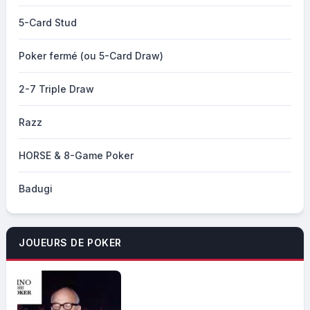
5-Card Stud
Poker fermé (ou 5-Card Draw)
2-7 Triple Draw
Razz
HORSE & 8-Game Poker
Badugi
JOUEURS DE POKER