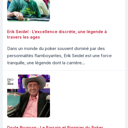
Erik Seidel : L’excellence discrète, une légende à
travers les ages
Dans un monde du poker souvent dominé par des
personnalités flamboyantes, Erik Seidel est une force
tranquille, une légende dont la carrière...
Doyle Brunson : Le Parrain et Pionnier du Poker