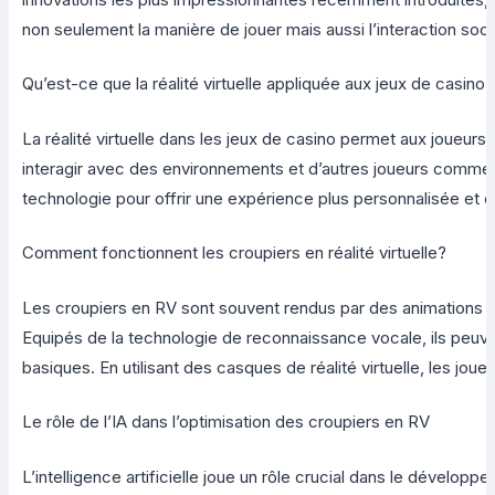
non seulement la manière de jouer mais aussi l’interaction soci
Qu’est-ce que la réalité virtuelle appliquée aux jeux de casino?
La réalité virtuelle dans les jeux de casino permet aux joueu
interagir avec des environnements et d’autres joueurs comme s’il
technologie pour offrir une expérience plus personnalisée et 
Comment fonctionnent les croupiers en réalité virtuelle?
Les croupiers en RV sont souvent rendus par des animations 3D
Equipés de la technologie de reconnaissance vocale, ils pe
basiques. En utilisant des casques de réalité virtuelle, les jou
Le rôle de l’IA dans l’optimisation des croupiers en RV
L’intelligence artificielle joue un rôle crucial dans le dévelop