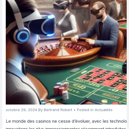
octobre 29, 2024
By
Bertrand Robert
• Posted in
Actualités
Le monde des casinos ne cesse d’évoluer, avec les technologie
innovations les plus impressionnantes récemment introduites, 