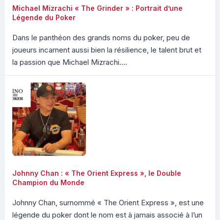
Michael Mizrachi « The Grinder » : Portrait d’une
Légende du Poker
Dans le panthéon des grands noms du poker, peu de
joueurs incarnent aussi bien la résilience, le talent brut et
la passion que Michael Mizrachi....
Johnny Chan : « The Orient Express », le Double
Champion du Monde
Johnny Chan, surnommé « The Orient Express », est une
légende du poker dont le nom est à jamais associé à l’un