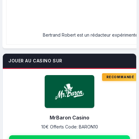
Bertrand Robert est un rédacteur expérimenté 
JOUER AU CASINO SUR
MrBaron Casino
10€ Offerts Code: BARON10