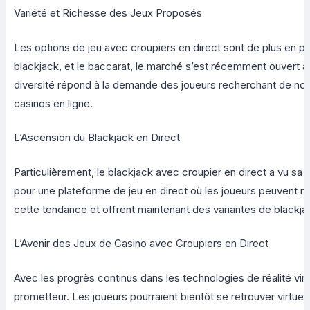
Variété et Richesse des Jeux Proposés
Les options de jeu avec croupiers en direct sont de plus en p
blackjack, et le baccarat, le marché s’est récemment ouvert à 
diversité répond à la demande des joueurs recherchant de nouv
casinos en ligne.
L’Ascension du Blackjack en Direct
Particulièrement, le blackjack avec croupier en direct a vu sa pop
pour une plateforme de jeu en direct où les joueurs peuvent 
cette tendance et offrent maintenant des variantes de blackja
L’Avenir des Jeux de Casino avec Croupiers en Direct
Avec les progrès continus dans les technologies de réalité vir
prometteur. Les joueurs pourraient bientôt se retrouver virtu