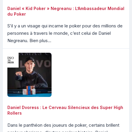
Daniel « Kid Poker » Negreanu : L’Ambassadeur Mondial
du Poker
S’il y a un visage qui incarne le poker pour des millions de
personnes à travers le monde, c’est celui de Daniel
Negreanu. Bien plus...
Daniel Dvoress : Le Cerveau Silencieux des Super High
Rollers
Dans le panthéon des joueurs de poker, certains brillent