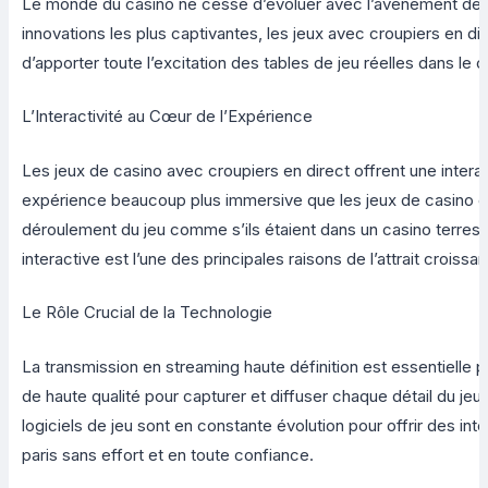
Le monde du casino ne cesse d’évoluer avec l’avènement des t
innovations les plus captivantes, les jeux avec croupiers en d
d’apporter toute l’excitation des tables de jeu réelles dans le c
L’Interactivité au Cœur de l’Expérience
Les jeux de casino avec croupiers en direct offrent une inter
expérience beaucoup plus immersive que les jeux de casino en l
déroulement du jeu comme s’ils étaient dans un casino terrestr
interactive est l’une des principales raisons de l’attrait croissa
Le Rôle Crucial de la Technologie
La transmission en streaming haute définition est essentielle 
de haute qualité pour capturer et diffuser chaque détail du jeu
logiciels de jeu sont en constante évolution pour offrir des int
paris sans effort et en toute confiance.