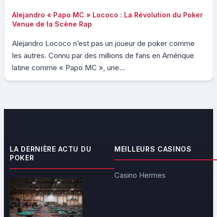
Alejandro « Papo MC » Lococo : La Révolution du Poker
Venue de la Scène Rap
Alejandro Lococo n’est pas un joueur de poker comme
les autres. Connu par des millions de fans en Amérique
latine comme « Papo MC », une...
LA DERNIÈRE ACTU DU
MEILLEURS CASINOS
POKER
Casino Hermes