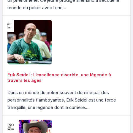
un phénomène. Ce jeune prodige allemand a secoué le
monde du poker avec l’une...
Erik Seidel : L’excellence discrète, une légende à
travers les ages
Dans un monde du poker souvent dominé par des
personnalités flamboyantes, Erik Seidel est une force
tranquille, une légende dont la carrière...