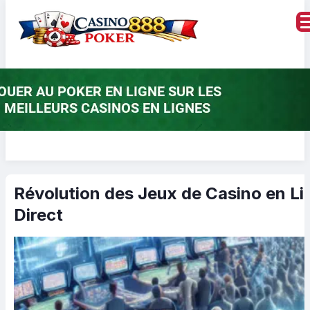
Révolution des Jeux de Casino en Li
Direct