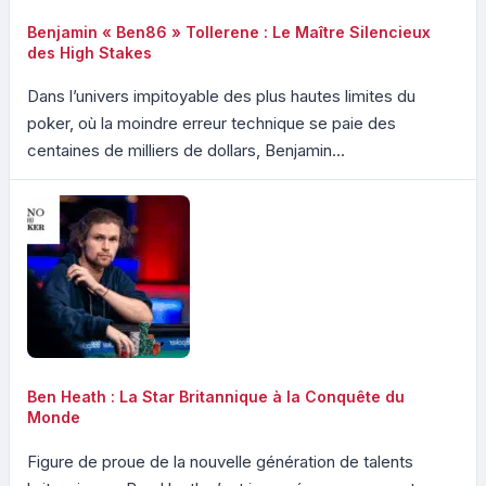
Benjamin « Ben86 » Tollerene : Le Maître Silencieux
des High Stakes
Dans l’univers impitoyable des plus hautes limites du
poker, où la moindre erreur technique se paie des
centaines de milliers de dollars, Benjamin...
Ben Heath : La Star Britannique à la Conquête du
Monde
Figure de proue de la nouvelle génération de talents