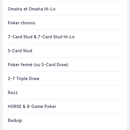
Omaha et Omaha Hi-Lo
Poker chinois
7-Card Stud & 7-Card Stud Hi-Lo
5-Card Stud
Poker fermé (ou 5-Card Draw)
2-7 Triple Draw
Razz
HORSE & 8-Game Poker
Badugi