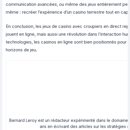
communication avancées, ou même des jeux entièrement personn
même : recréer l’expérience d’un casino terrestre tout en cap
En conclusion, les jeux de casino avec croupiers en direct rep
jouent en ligne, mais aussi une révolution dans l’interaction hu
technologies, les casinos en ligne sont bien positionnés pour r
horizons de jeu.
Bernard Leroy est un rédacteur expérimenté dans le domaine des 
ans en écrivant des articles sur les stratégies 