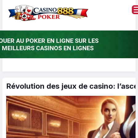
Révolution des jeux de casino: l’asc