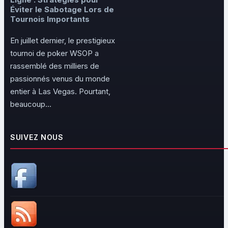
Éviter le Sabotage Lors de
Tournois Importants
En juillet dernier, le prestigieux
tournoi de poker WSOP a
rassemblé des milliers de
passionnés venus du monde
entier à Las Vegas. Pourtant,
beaucoup...
SUIVEZ NOUS