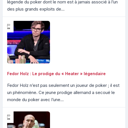
légende du poker dont le nom est à jamais associé à l’un
des plus grands exploits de...
Fedor Holz : Le prodige du « Heater » légendaire
Fedor Holz n’est pas seulement un joueur de poker ; il est
un phénomène. Ce jeune prodige allemand a secoué le
monde du poker avec l’une...