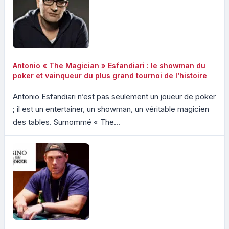
Antonio « The Magician » Esfandiari : le showman du
poker et vainqueur du plus grand tournoi de l’histoire
Antonio Esfandiari n’est pas seulement un joueur de poker
; il est un entertainer, un showman, un véritable magicien
des tables. Surnommé « The...