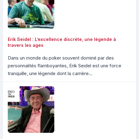
Erik Seidel : L’excellence discrète, une légende à
travers les ages
Dans un monde du poker souvent dominé par des
personnalités flamboyantes, Erik Seidel est une force
tranquille, une légende dont la carrière...