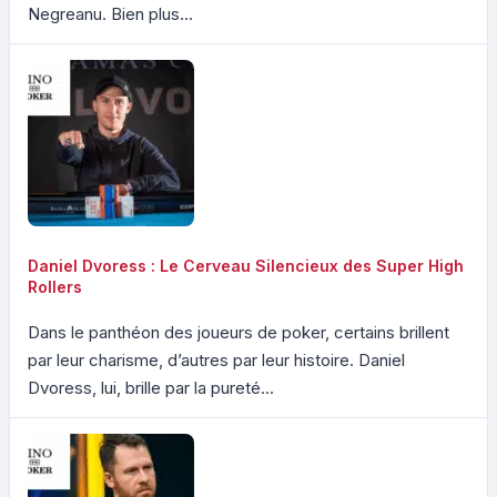
Negreanu. Bien plus...
Daniel Dvoress : Le Cerveau Silencieux des Super High
Rollers
Dans le panthéon des joueurs de poker, certains brillent
par leur charisme, d’autres par leur histoire. Daniel
Dvoress, lui, brille par la pureté...