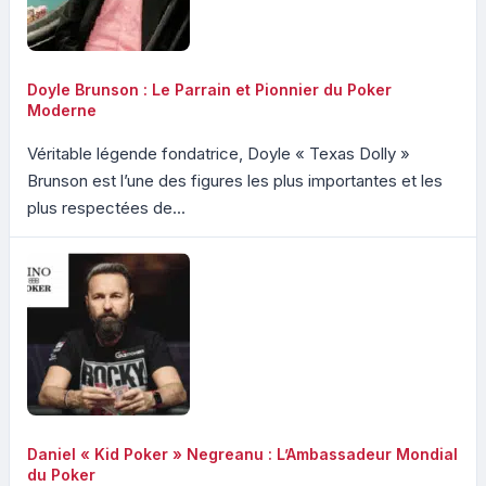
Doyle Brunson : Le Parrain et Pionnier du Poker
Moderne
Véritable légende fondatrice, Doyle « Texas Dolly »
Brunson est l’une des figures les plus importantes et les
plus respectées de...
Daniel « Kid Poker » Negreanu : L’Ambassadeur Mondial
du Poker