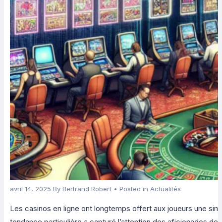
avril 14, 2025
By
Bertrand Robert
• Posted in
Actualités
Les casinos en ligne ont longtemps offert aux joueurs une si
tendance particulière a capturé l’attention des aficionados de 