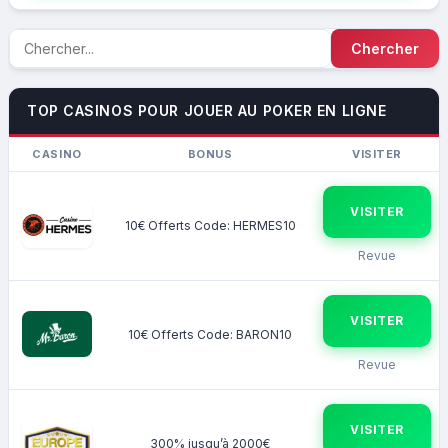
TOP CASINOS POUR JOUER AU POKER EN LIGNE
CASINO
BONUS
VISITER
VISITER
10€ Offerts Code: HERMES10
Revue
VISITER
10€ Offerts Code: BARON10
Revue
VISITER
300% jusqu’à 2000€