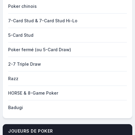
Poker chinois
7-Card Stud & 7-Card Stud Hi-Lo
5-Card Stud
Poker fermé (ou 5-Card Draw)
2-7 Triple Draw
Razz
HORSE & 8-Game Poker
Badugi
JOUEURS DE POKER