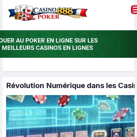
Révolution Numérique dans les Casin