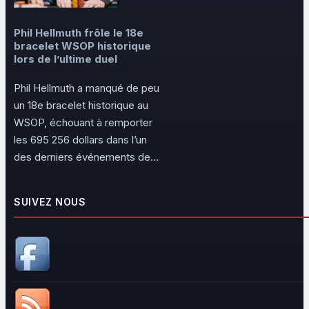
Phil Hellmuth frôle le 18e
bracelet WSOP historique
lors de l’ultime duel
Phil Hellmuth a manqué de peu
un 18e bracelet historique au
WSOP, échouant à remporter
les 695 256 dollars dans l’un
des derniers événements de...
SUIVEZ NOUS