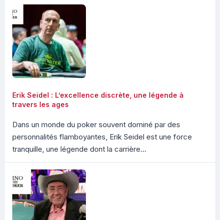
Erik Seidel : L’excellence discrète, une légende à
travers les ages
Dans un monde du poker souvent dominé par des
personnalités flamboyantes, Erik Seidel est une force
tranquille, une légende dont la carrière...