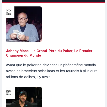
Johnny Moss : Le Grand-Père du Poker, Le Premier
Champion du Monde
Avant que le poker ne devienne un phénomène mondial,
avant les bracelets scintillants et les tournois à plusieurs
millions de dollars, il y avait...