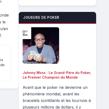
n
monde
JOUEURS DE POKER
s le
qu’en
.
os
t de
Johnny Moss : Le Grand-Père du Poker,
Le Premier Champion du Monde
Avant que le poker ne devienne un
phénomène mondial, avant les
bracelets scintillants et les tournois à
plusieurs millions de dollars, il y