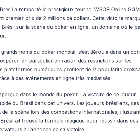
résil a remporté le prestigieux tournoi WSOP Online GGMi
premier prix de 2 millions de dollars. Cette victoire marq
 Brésil sur la scène du poker en ligne, un domaine où le p
ur.
lus grands noms du poker mondial, s’est déroulé dans un con
pérer, en particulier en raison des restrictions sur les
s plateformes numériques profitent de la popularité croiss
râce à des événements en ligne très médiatisés.
perçue dans le monde du poker. La victoire de ce joueur
pide du Brésil dans cet univers. Les joueurs brésiliens, ces
e la scène lors des compétitions internationales, illustran
e Brésil ait trouvé la formule magique pour réussir dans ces
rvateurs à l’annonce de sa victoire.