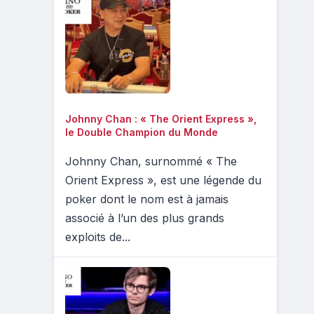
Johnny Chan : « The Orient Express »,
le Double Champion du Monde
Johnny Chan, surnommé « The
Orient Express », est une légende du
poker dont le nom est à jamais
associé à l’un des plus grands
exploits de...