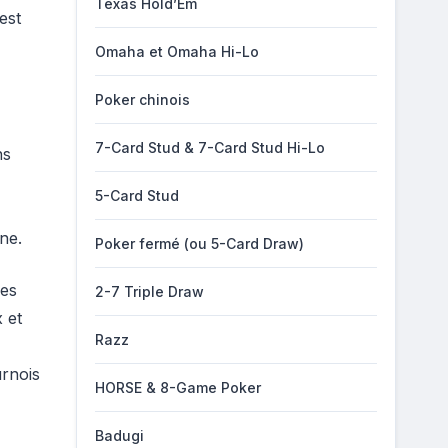
Texas Hold’Em
est
Omaha et Omaha Hi-Lo
Poker chinois
7-Card Stud & 7-Card Stud Hi-Lo
ns
5-Card Stud
ne.
Poker fermé (ou 5-Card Draw)
Les
2-7 Triple Draw
 et
Razz
urnois
HORSE & 8-Game Poker
Badugi