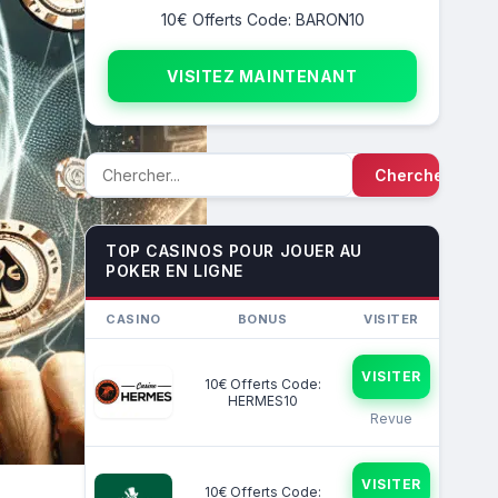
10€ Offerts Code: BARON10
VISITEZ MAINTENANT
TOP CASINOS POUR JOUER AU
POKER EN LIGNE
CASINO
BONUS
VISITER
VISITER
10€ Offerts Code:
HERMES10
Revue
VISITER
10€ Offerts Code: