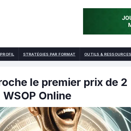
 PROFIL
STRATÉGIES PAR FORMAT
OUTILS & RESSOURCE
oche le premier prix de 2
au WSOP Online