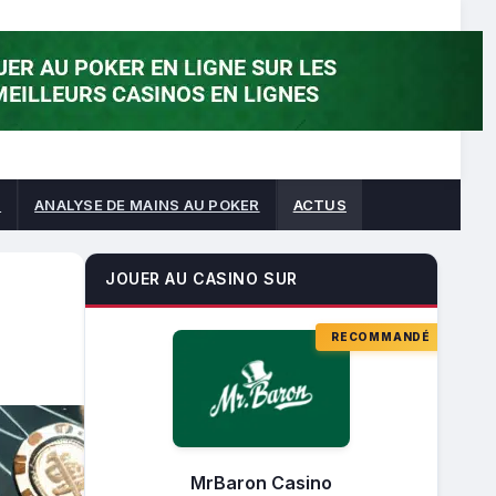
S
ANALYSE DE MAINS AU POKER
ACTUS
JOUER AU CASINO SUR
MrBaron Casino