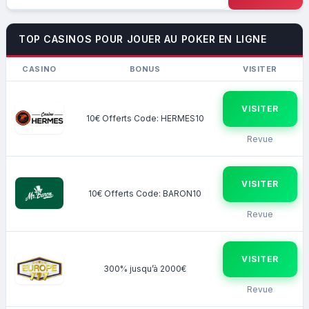
TOP CASINOS POUR JOUER AU POKER EN LIGNE
CASINO
BONUS
VISITER
VISITER
10€ Offerts Code: HERMES10
Revue
VISITER
10€ Offerts Code: BARON10
Revue
VISITER
300% jusqu’à 2000€
Revue