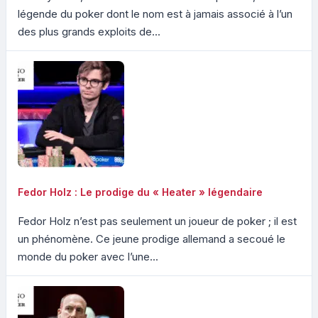
légende du poker dont le nom est à jamais associé à l’un
des plus grands exploits de...
Fedor Holz : Le prodige du « Heater » légendaire
Fedor Holz n’est pas seulement un joueur de poker ; il est
un phénomène. Ce jeune prodige allemand a secoué le
monde du poker avec l’une...