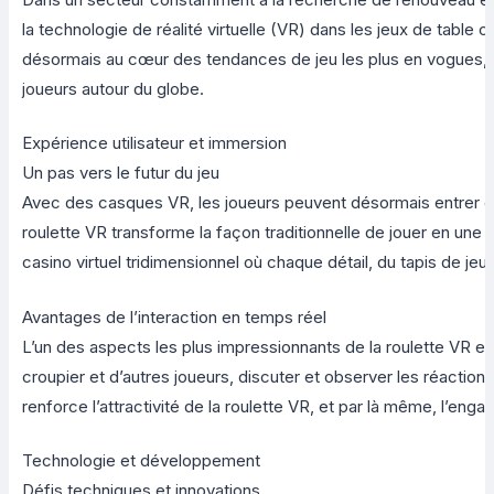
la technologie de réalité virtuelle (VR) dans les jeux de table c
désormais au cœur des tendances de jeu les plus en vogues, off
joueurs autour du globe.
Expérience utilisateur et immersion
Un pas vers le futur du jeu
Avec des casques VR, les joueurs peuvent désormais entrer da
roulette VR transforme la façon traditionnelle de jouer en un
casino virtuel tridimensionnel où chaque détail, du tapis de j
Avantages de l’interaction en temps réel
L’un des aspects les plus impressionnants de la roulette VR est
croupier et d’autres joueurs, discuter et observer les réacti
renforce l’attractivité de la roulette VR, et par là même, l’eng
Technologie et développement
Défis techniques et innovations