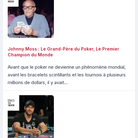
Johnny Moss : Le Grand-Père du Poker, Le Premier
Champion du Monde
Avant que le poker ne devienne un phénomène mondial,
avant les bracelets scintillants et les tournois à plusieurs
millions de dollars, il y avait...