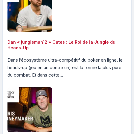
Dan « jungleman12 » Cates : Le Roi de la Jungle du
Heads-Up
Dans l’écosystème ultra-compétitif du poker en ligne, le
heads-up (jeu en un contre un) est la forme la plus pure
du combat. Et dans cette...