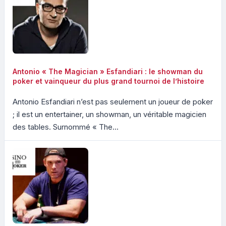
Antonio « The Magician » Esfandiari : le showman du
poker et vainqueur du plus grand tournoi de l’histoire
Antonio Esfandiari n’est pas seulement un joueur de poker
; il est un entertainer, un showman, un véritable magicien
des tables. Surnommé « The...