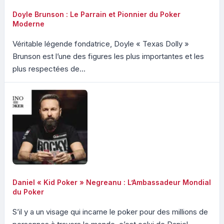
Doyle Brunson : Le Parrain et Pionnier du Poker
Moderne
Véritable légende fondatrice, Doyle « Texas Dolly »
Brunson est l’une des figures les plus importantes et les
plus respectées de...
Daniel « Kid Poker » Negreanu : L’Ambassadeur Mondial
du Poker
S’il y a un visage qui incarne le poker pour des millions de