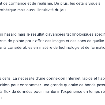
 de confiance et de réalisme. De plus, les détails visuels
étique mais aussi l’intuitivité du jeu.
un hasard mais le résultat d’avancées technologiques spécif
nts de pointe pour offrir des images et des sons de qualité
ments considérables en matière de technologie et de formati
 défis. La nécessité d’une connexion Internet rapide et fiab
éfinition peut consommer une grande quantité de bande pass
nts flux de données pour maintenir l’expérience en temps ré
u.