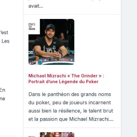
avait...
’est
. Les
Michael Mizrachi « The Grinder » :
Portrait d’une Légende du Poker
 En
Dans le panthéon des grands noms
une
du poker, peu de joueurs incarnent
aussi bien la résilience, le talent brut
et la passion que Michael Mizrachi....