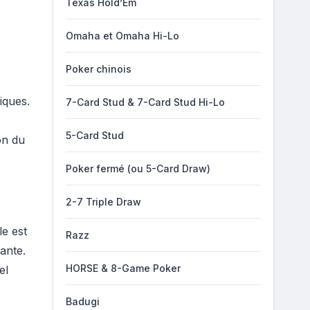
Texas Hold’Em
Omaha et Omaha Hi-Lo
Poker chinois
iques.
7-Card Stud & 7-Card Stud Hi-Lo
5-Card Stud
on du
Poker fermé (ou 5-Card Draw)
2-7 Triple Draw
le est
Razz
ante.
HORSE & 8-Game Poker
el
Badugi