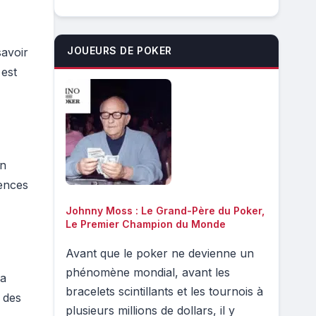
JOUEURS DE POKER
savoir
 est
en
iences
Johnny Moss : Le Grand-Père du Poker,
Le Premier Champion du Monde
Avant que le poker ne devienne un
phénomène mondial, avant les
la
bracelets scintillants et les tournois à
 des
plusieurs millions de dollars, il y