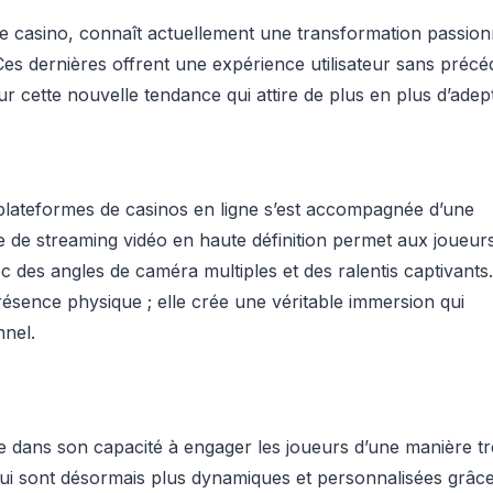
 de casino, connaît actuellement une transformation passio
Ces dernières offrent une expérience utilisateur sans précé
r cette nouvelle tendance qui attire de plus en plus d’adep
s plateformes de casinos en ligne s’est accompagnée d’une
e de streaming vidéo en haute définition permet aux joueur
vec des angles de caméra multiples et des ralentis captivants
ésence physique ; elle crée une véritable immersion qui
nnel.
ide dans son capacité à engager les joueurs d’une manière t
 qui sont désormais plus dynamiques et personnalisées grâce