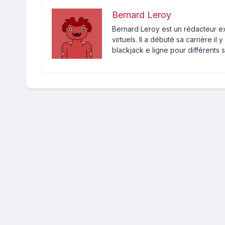
Bernard Leroy
Bernard Leroy est un rédacteur e
virtuels. Il a débuté sa carrière il
blackjack e ligne pour différents 