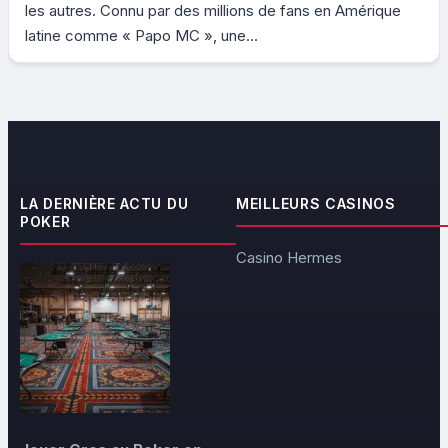
les autres. Connu par des millions de fans en Amérique
latine comme « Papo MC », une...
LA DERNIÈRE ACTU DU
MEILLEURS CASINOS
POKER
Casino Hermes