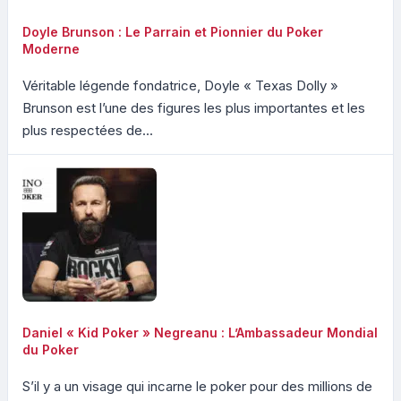
Doyle Brunson : Le Parrain et Pionnier du Poker
Moderne
Véritable légende fondatrice, Doyle « Texas Dolly »
Brunson est l’une des figures les plus importantes et les
plus respectées de...
Daniel « Kid Poker » Negreanu : L’Ambassadeur Mondial
du Poker
S’il y a un visage qui incarne le poker pour des millions de