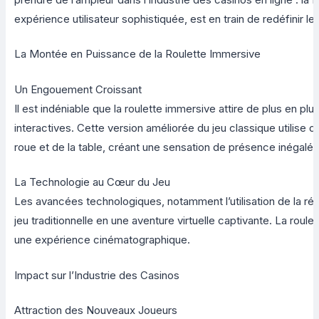
expérience utilisateur sophistiquée, est en train de redéfinir l
La Montée en Puissance de la Roulette Immersive
Un Engouement Croissant
Il est indéniable que la roulette immersive attire de plus en pl
interactives. Cette version améliorée du jeu classique utilise
roue et de la table, créant une sensation de présence inégalée
La Technologie au Cœur du Jeu
Les avancées technologiques, notamment l’utilisation de la r
jeu traditionnelle en une aventure virtuelle captivante. La ro
une expérience cinématographique.
Impact sur l’Industrie des Casinos
Attraction des Nouveaux Joueurs