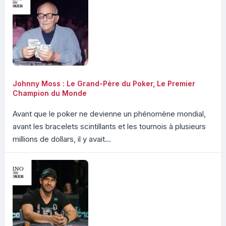
Johnny Moss : Le Grand-Père du Poker, Le Premier
Champion du Monde
Avant que le poker ne devienne un phénomène mondial,
avant les bracelets scintillants et les tournois à plusieurs
millions de dollars, il y avait...