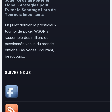
Jouer Gros au Poker en
Ligne : Stratégies pour
Éviter le Sabotage Lors de
Tournois Importants
En juillet dernier, le prestigieux
tournoi de poker WSOP a
rassemblé des milliers de
passionnés venus du monde
entier à Las Vegas. Pourtant,
beaucoup...
SUIVEZ NOUS