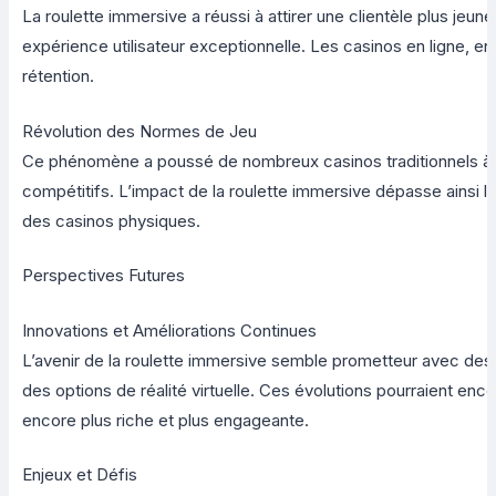
La roulette immersive a réussi à attirer une clientèle plus jeun
expérience utilisateur exceptionnelle. Les casinos en ligne, en 
rétention.
Révolution des Normes de Jeu
Ce phénomène a poussé de nombreux casinos traditionnels à réé
compétitifs. L’impact de la roulette immersive dépasse ainsi l
des casinos physiques.
Perspectives Futures
Innovations et Améliorations Continues
L’avenir de la roulette immersive semble prometteur avec des i
des options de réalité virtuelle. Ces évolutions pourraient enco
encore plus riche et plus engageante.
Enjeux et Défis