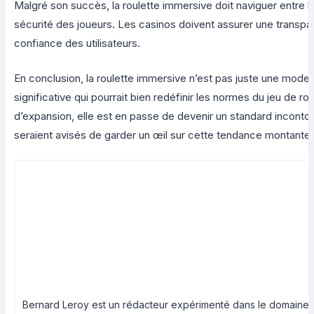
Malgré son succès, la roulette immersive doit naviguer entre les
sécurité des joueurs. Les casinos doivent assurer une transpar
confiance des utilisateurs.
En conclusion, la roulette immersive n’est pas juste une mode 
significative qui pourrait bien redéfinir les normes du jeu de r
d’expansion, elle est en passe de devenir un standard incont
seraient avisés de garder un œil sur cette tendance montante
Bernard Leroy est un rédacteur expérimenté dans le domaine des 