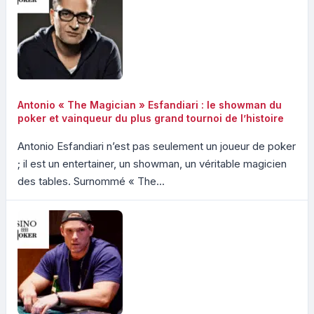
Antonio « The Magician » Esfandiari : le showman du
poker et vainqueur du plus grand tournoi de l’histoire
Antonio Esfandiari n’est pas seulement un joueur de poker
; il est un entertainer, un showman, un véritable magicien
des tables. Surnommé « The...