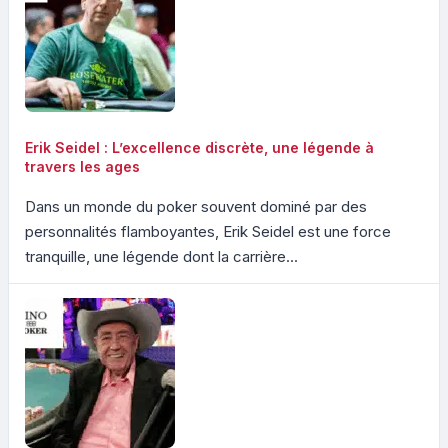
Erik Seidel : L’excellence discrète, une légende à
travers les ages
Dans un monde du poker souvent dominé par des
personnalités flamboyantes, Erik Seidel est une force
tranquille, une légende dont la carrière...