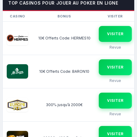
TOP CASINOS POUR JOUER AU POKER EN LIGNE
CASINO
BONUS
VISITER
VISITER
10€ Offerts Code: HERMES10
Revue
VISITER
10€ Offerts Code: BARON10
Revue
VISITER
300% jusqu’à 2000€
Revue
VISITER