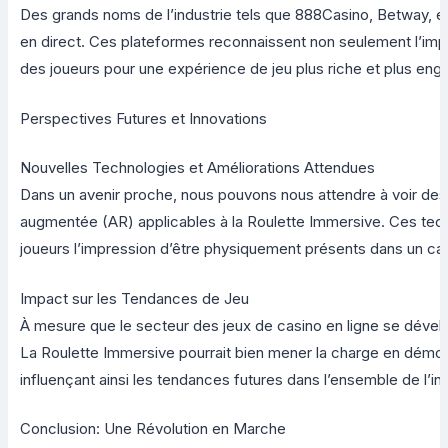
Des grands noms de l’industrie tels que 888Casino, Betway, et
en direct. Ces plateformes reconnaissent non seulement l’impo
des joueurs pour une expérience de jeu plus riche et plus eng
Perspectives Futures et Innovations
Nouvelles Technologies et Améliorations Attendues
Dans un avenir proche, nous pouvons nous attendre à voir des am
augmentée (AR) applicables à la Roulette Immersive. Ces tec
joueurs l’impression d’être physiquement présents dans un cas
Impact sur les Tendances de Jeu
À mesure que le secteur des jeux de casino en ligne se dévelop
La Roulette Immersive pourrait bien mener la charge en démontr
influençant ainsi les tendances futures dans l’ensemble de l’ind
Conclusion: Une Révolution en Marche