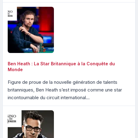
Ben Heath : La Star Britannique à la Conquête du
Monde
Figure de proue de la nouvelle génération de talents
britanniques, Ben Heath s’est imposé comme une star
incontournable du circuit international...