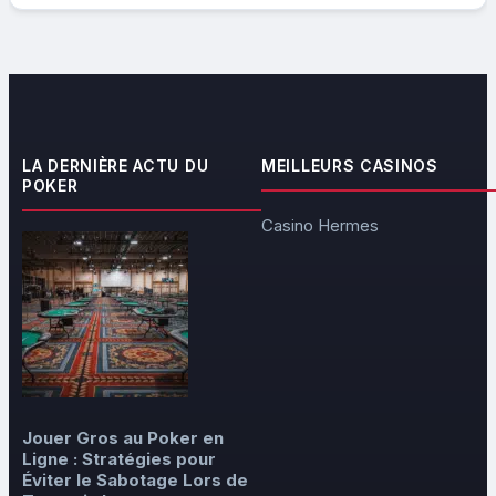
LA DERNIÈRE ACTU DU
MEILLEURS CASINOS
POKER
Casino Hermes
Jouer Gros au Poker en
Ligne : Stratégies pour
Éviter le Sabotage Lors de