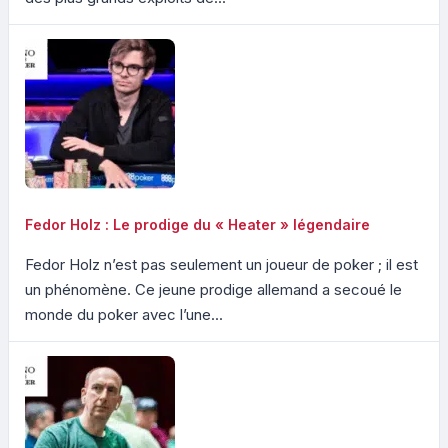
Fedor Holz : Le prodige du « Heater » légendaire
Fedor Holz n’est pas seulement un joueur de poker ; il est
un phénomène. Ce jeune prodige allemand a secoué le
monde du poker avec l’une...