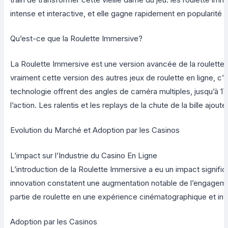
intense et interactive, et elle gagne rapidement en popularité 
Qu’est-ce que la Roulette Immersive?
La Roulette Immersive est une version avancée de la roulette t
vraiment cette version des autres jeux de roulette en ligne, c’
technologie offrent des angles de caméra multiples, jusqu’à 17
l’action. Les ralentis et les replays de la chute de la bille ajou
Evolution du Marché et Adoption par les Casinos
L’impact sur l’Industrie du Casino En Ligne
L’introduction de la Roulette Immersive a eu un impact significa
innovation constatent une augmentation notable de l’engageme
partie de roulette en une expérience cinématographique et int
Adoption par les Casinos