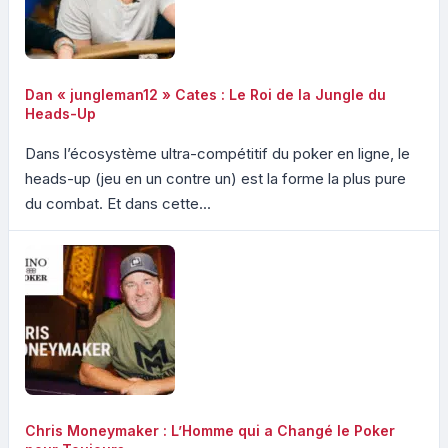
Dan « jungleman12 » Cates : Le Roi de la Jungle du
Heads-Up
Dans l’écosystème ultra-compétitif du poker en ligne, le
heads-up (jeu en un contre un) est la forme la plus pure
du combat. Et dans cette...
Chris Moneymaker : L’Homme qui a Changé le Poker