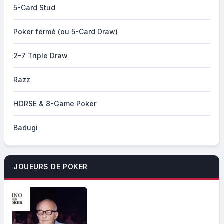
5-Card Stud
Poker fermé (ou 5-Card Draw)
2-7 Triple Draw
Razz
HORSE & 8-Game Poker
Badugi
JOUEURS DE POKER