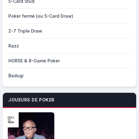
5-Card Stud
Poker fermé (ou 5-Card Draw)
2-7 Triple Draw
Razz
HORSE & 8-Game Poker
Badugi
JOUEURS DE POKER