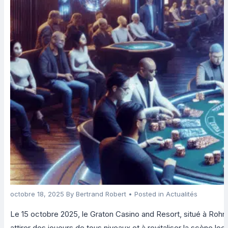
octobre 18, 2025
By
Bertrand Robert
• Posted in
Actualités
Le 15 octobre 2025, le Graton Casino and Resort, situé à Rohne
attirer des joueurs de tous niveaux et à revitaliser la scène loca