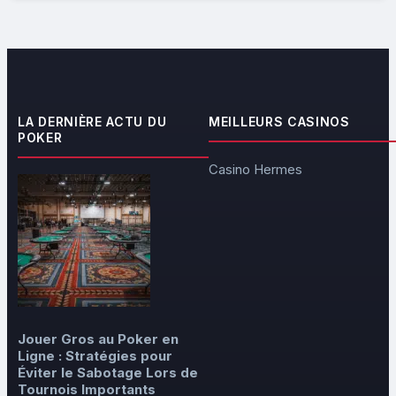
LA DERNIÈRE ACTU DU
MEILLEURS CASINOS
POKER
Casino Hermes
Jouer Gros au Poker en
Ligne : Stratégies pour
Éviter le Sabotage Lors de
Tournois Importants