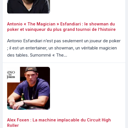
Antonio « The Magician » Esfandiari : le showman du
poker et vainqueur du plus grand tournoi de l’histoire
Antonio Esfandiari n’est pas seulement un joueur de poker
; il est un entertainer, un showman, un véritable magicien
des tables. Surnommé « The...
Alex Foxen : La machine implacable du Circuit High
Roller