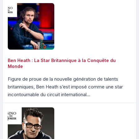
Ben Heath : La Star Britannique à la Conquête du
Monde
Figure de proue de la nouvelle génération de talents
britanniques, Ben Heath s’est imposé comme une star
incontournable du circuit international...