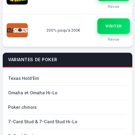
Revue
VISITER
200% jusqu'à 200€
Revue
VARIANTES DE POKER
Texas Hold’Em
Omaha et Omaha Hi-Lo
Poker chinois
7-Card Stud & 7-Card Stud Hi-Lo