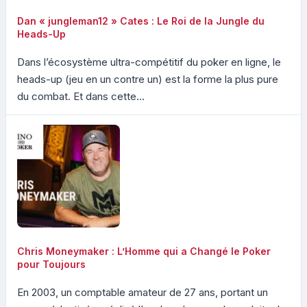
Dan « jungleman12 » Cates : Le Roi de la Jungle du
Heads-Up
Dans l’écosystème ultra-compétitif du poker en ligne, le
heads-up (jeu en un contre un) est la forme la plus pure
du combat. Et dans cette...
Chris Moneymaker : L’Homme qui a Changé le Poker
pour Toujours
En 2003, un comptable amateur de 27 ans, portant un