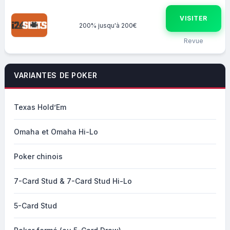
VISITER
200% jusqu'à 200€
Revue
VARIANTES DE POKER
Texas Hold’Em
Omaha et Omaha Hi-Lo
Poker chinois
7-Card Stud & 7-Card Stud Hi-Lo
5-Card Stud