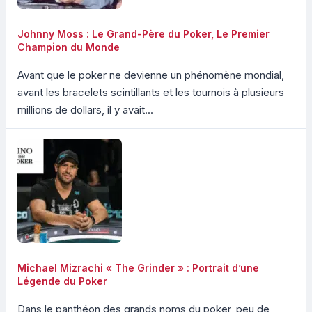
Johnny Moss : Le Grand-Père du Poker, Le Premier
Champion du Monde
Avant que le poker ne devienne un phénomène mondial,
avant les bracelets scintillants et les tournois à plusieurs
millions de dollars, il y avait...
Michael Mizrachi « The Grinder » : Portrait d’une
Légende du Poker
Dans le panthéon des grands noms du poker, peu de