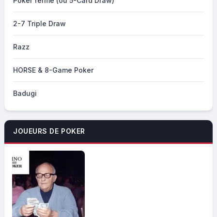
Poker fermé (ou 5-Card Draw)
2-7 Triple Draw
Razz
HORSE & 8-Game Poker
Badugi
JOUEURS DE POKER