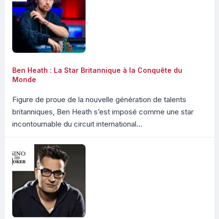
Ben Heath : La Star Britannique à la Conquête du
Monde
Figure de proue de la nouvelle génération de talents
britanniques, Ben Heath s’est imposé comme une star
incontournable du circuit international...