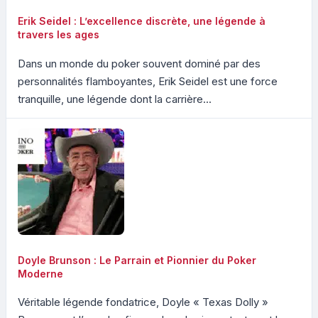
Erik Seidel : L’excellence discrète, une légende à
travers les ages
Dans un monde du poker souvent dominé par des
personnalités flamboyantes, Erik Seidel est une force
tranquille, une légende dont la carrière...
Doyle Brunson : Le Parrain et Pionnier du Poker
Moderne
Véritable légende fondatrice, Doyle « Texas Dolly »