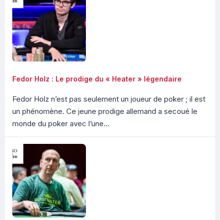
Fedor Holz : Le prodige du « Heater » légendaire
Fedor Holz n’est pas seulement un joueur de poker ; il est
un phénomène. Ce jeune prodige allemand a secoué le
monde du poker avec l’une...