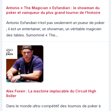
Antonio « The Magician » Esfandiari : le showman du
poker et vainqueur du plus grand tournoi de l’histoire
Antonio Esfandiari n’est pas seulement un joueur de poker
; il est un entertainer, un showman, un véritable magicien
des tables. Surnommé « The...
Alex Foxen : La machine implacable du Circuit High
Roller
Dans le monde ultra-compétitif des tournois de poker à