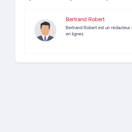
Bertrand Robert
Bertrand Robert est un rédacteur
en lignes.