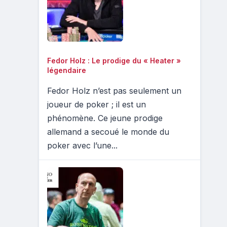
Fedor Holz : Le prodige du « Heater »
légendaire
Fedor Holz n’est pas seulement un
joueur de poker ; il est un
phénomène. Ce jeune prodige
allemand a secoué le monde du
poker avec l’une...