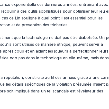
ance exponentielle ces dernières années, entraînant avec 
recourir à des outils sophistiqués pour optimiser leur jeu e
as de Lin souligne à quel point il est essentiel pour les
tion et de prévention des tricheries.
estiment que la technologie ne doit pas être diabolisée. Un p
qu’ils sont utilisés de manière éthique, peuvent servir à
s après coup et en aidant les joueurs à perfectionner leurs
éside non pas dans la technologie en elle-même, mais dan
a réputation, construite au fil des années grâce à une carr
e les détails spécifiques de la violation présumée n’aient p
ibre soit impliqué dans un tel scandale est révélateur des