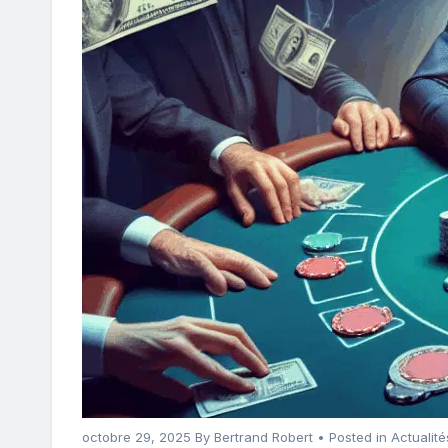
octobre 29, 2025
By
Bertrand Robert
• Posted in
Actualité