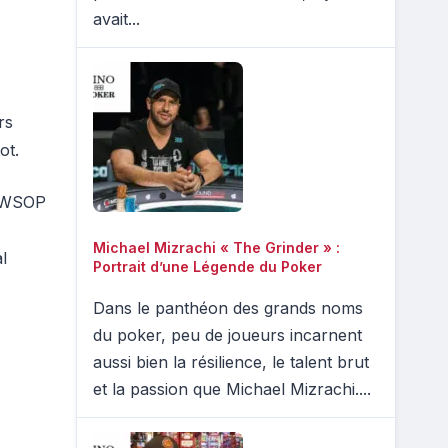
avait...
rs
ot.
s WSOP
Michael Mizrachi « The Grinder » :
l
Portrait d’une Légende du Poker
Dans le panthéon des grands noms
du poker, peu de joueurs incarnent
aussi bien la résilience, le talent brut
et la passion que Michael Mizrachi....