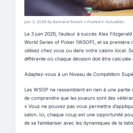
juin 3, 2026
By
Bertrand Robert
• Posted in
Actualités
Le 3 juin 2026, l’auteur à succès Alex Fitzgerald
World Series of Poker (WSOP), et sa première r
utilisez chez vous ou dans votre casino local.
différente où chaque décision doit être calculée
Adaptez-vous à un Niveau de Compétition Supé
Les WSOP ne ressemblent en rien à une partie am
de comprendre que les joueurs sont des vétérans 
« Vous ne pouvez pas vous permettre d’applique
salon. Ici, chaque coup est une opportunité pour
de se familiariser avec les dynamiques de la tabl