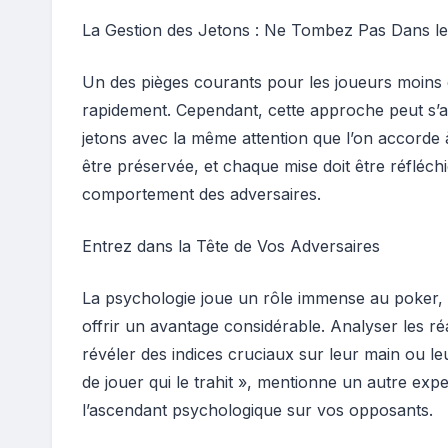
La Gestion des Jetons : Ne Tombez Pas Dans le 
Un des pièges courants pour les joueurs moins exp
rapidement. Cependant, cette approche peut s’av
jetons avec la même attention que l’on accorde à
être préservée, et chaque mise doit être réfléchie
comportement des adversaires.
Entrez dans la Tête de Vos Adversaires
La psychologie joue un rôle immense au poker, 
offrir un avantage considérable. Analyser les ré
révéler des indices cruciaux sur leur main ou l
de jouer qui le trahit », mentionne un autre expe
l’ascendant psychologique sur vos opposants.