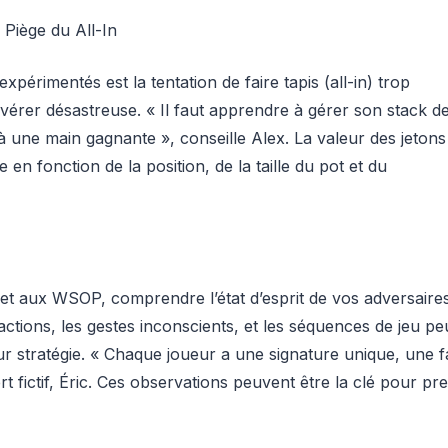
Piège du All-In
érimentés est la tentation de faire tapis (all-in) trop
érer désastreuse. « Il faut apprendre à gérer son stack d
 une main gagnante », conseille Alex. La valeur des jetons 
 en fonction de la position, de la taille du pot et du
et aux WSOP, comprendre l’état d’esprit de vos adversaire
actions, les gestes inconscients, et les séquences de jeu pe
eur stratégie. « Chaque joueur a une signature unique, une 
rt fictif, Éric. Ces observations peuvent être la clé pour pr