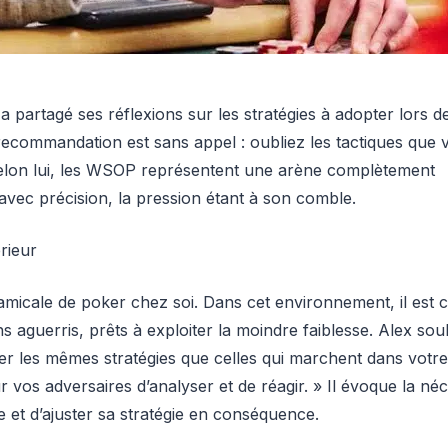
 a partagé ses réflexions sur les stratégies à adopter lors d
ecommandation est sans appel : oubliez les tactiques que 
 Selon lui, les WSOP représentent une arène complètement
 avec précision, la pression étant à son comble.
rieur
icale de poker chez soi. Dans cet environnement, il est c
aguerris, prêts à exploiter la moindre faiblesse. Alex soul
r les mêmes stratégies que celles qui marchent dans votre
 vos adversaires d’analyser et de réagir. » Il évoque la néc
e et d’ajuster sa stratégie en conséquence.