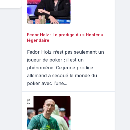
Fedor Holz : Le prodige du « Heater »
légendaire
Fedor Holz n’est pas seulement un
joueur de poker ; il est un
phénomène. Ce jeune prodige
allemand a secoué le monde du
poker avec l’une...