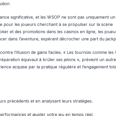
ution
ance significative, et les WSOP ne sont pas uniquement un
e pour les joueurs cherchant à se propulser sur la scène
oker et des promotions dans les casinos en ligne, les joueu
cer dans l’aventure, espérant décrocher une part du jackp
ontre l’illusion de gains faciles. « Les tournois comme le
réparation équivaut à brûler ses jetons », prévient un autre
ence acquise par la pratique régulière et l’engagement tota
urs précédents et en analysant leurs stratégies.
 performances et ajuster votre jeu en temps réel.