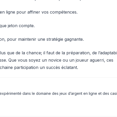
en ligne pour affiner vos compétences.
aque jeton compte.
n, pour maintenir une stratégie gagnante.
s que de la chance; il faut de la préparation, de l’adaptabil
esse. Que vous soyez un novice ou un joueur aguerri, ces
chaine participation un succès éclatant.
 expérimenté dans le domaine des jeux d’argent en ligne et des cas