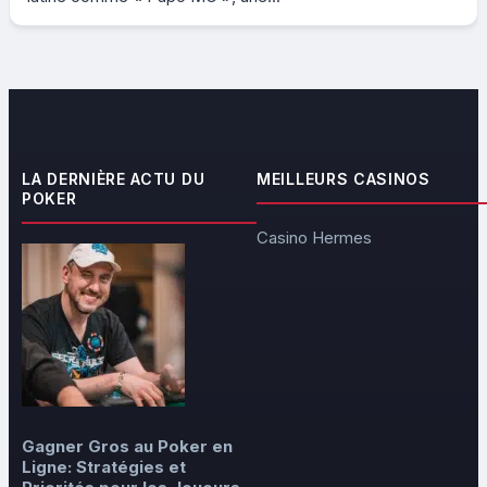
LA DERNIÈRE ACTU DU
MEILLEURS CASINOS
POKER
Casino Hermes
Gagner Gros au Poker en
Ligne: Stratégies et