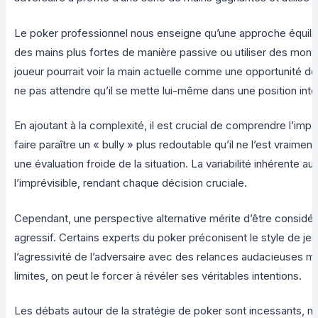
Le poker professionnel nous enseigne qu’une approche équilibr
des mains plus fortes de manière passive ou utiliser des montan
joueur pourrait voir la main actuelle comme une opportunité de
ne pas attendre qu’il se mette lui-même dans une position inte
En ajoutant à la complexité, il est crucial de comprendre l’im
faire paraître un « bully » plus redoutable qu’il ne l’est vrai
une évaluation froide de la situation. La variabilité inhérente
l’imprévisible, rendant chaque décision cruciale.
Cependant, une perspective alternative mérite d’être considér
agressif. Certains experts du poker préconisent le style de je
l’agressivité de l’adversaire avec des relances audacieuses m
limites, on peut le forcer à révéler ses véritables intentions.
Les débats autour de la stratégie de poker sont incessants, m