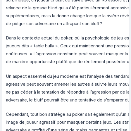
relance de la grosse blind qui a été particulièrement agressive
supplémentaires, mais la donne change lorsque la rivière révèle
de piéger son adversaire en attrapant son bluff?
Dans le contexte actuel du poker, où la psychologie de jeu est
joueurs dits « table bully ». Ceux qui maintiennent une pressio
coûteuses. « L’agression constante peut souvent masquer la fa
de manière opportuniste plutôt que de réellement posséder un
Un aspect essentiel du jeu moderne est l’analyse des tendanc
agressive peut souvent amener les autres à suivre leurs mouv
ne pas céder à la tentation de répondre à l’agression par de la 
adversaire, le bluff pourrait être une tentative de s’emparer du
Cependant, tout bon stratège au poker sait également qu’un adv
image de joueur agressif pour masquer certains jeux. Les stati
adversaire a profité d’une série de mains gagnantes et utilise 