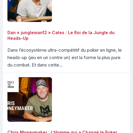
Dan « jungleman12 » Cates : Le Roi de la Jungle du
Heads-Up
Dans l’écosystème ultra-compétitif du poker en ligne, le
heads-up (jeu en un contre un) est la forme la plus pure
du combat. Et dans cette...
Chris Moneymaker : L’Homme qui a Changé le Poker