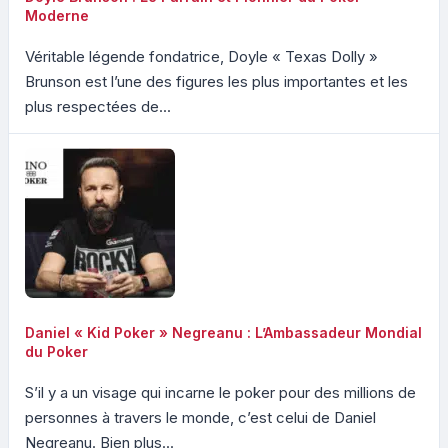
Moderne
Véritable légende fondatrice, Doyle « Texas Dolly »
Brunson est l’une des figures les plus importantes et les
plus respectées de...
Daniel « Kid Poker » Negreanu : L’Ambassadeur Mondial
du Poker
S’il y a un visage qui incarne le poker pour des millions de
personnes à travers le monde, c’est celui de Daniel
Negreanu. Bien plus...