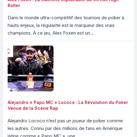
Roller
Dans le monde ultra-compétitif des tournois de poker à
hauts enjeux, la régularité est le marqueur des vrais
champions. À ce jeu, Alex Foxen est un...
Alejandro « Papo MC » Lococo : La Révolution du Poker
Venue de la Scène Rap
Alejandro Lococo n’est pas un joueur de poker comme
les autres. Connu par des millions de fans en Amérique
latine comme « Papo MC », une...