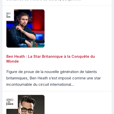
Ben Heath : La Star Britannique à la Conquête du
Monde
Figure de proue de la nouvelle génération de talents
britanniques, Ben Heath s’est imposé comme une star
incontournable du circuit international...