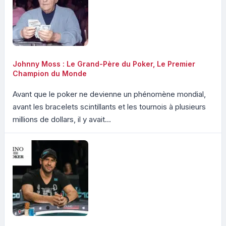
Johnny Moss : Le Grand-Père du Poker, Le Premier
Champion du Monde
Avant que le poker ne devienne un phénomène mondial,
avant les bracelets scintillants et les tournois à plusieurs
millions de dollars, il y avait...