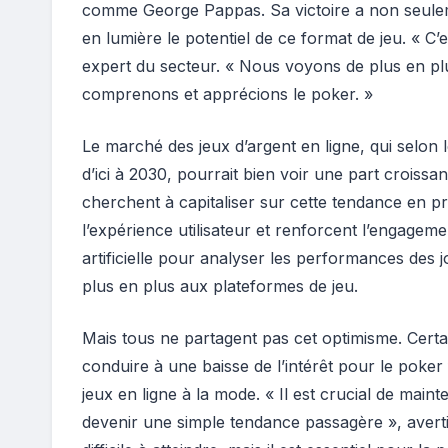
comme George Pappas. Sa victoire a non seulem
en lumière le potentiel de ce format de jeu. « C’
expert du secteur. « Nous voyons de plus en pl
comprenons et apprécions le poker. »
Le marché des jeux d’argent en ligne, qui selon l
d’ici à 2030, pourrait bien voir une part croissan
cherchent à capitaliser sur cette tendance en p
l’expérience utilisateur et renforcent l’engagemen
artificielle pour analyser les performances des 
plus en plus aux plateformes de jeu.
Mais tous ne partagent pas cet optimisme. Certa
conduire à une baisse de l’intérêt pour le poker
jeux en ligne à la mode. « Il est crucial de maint
devenir une simple tendance passagère », avertis