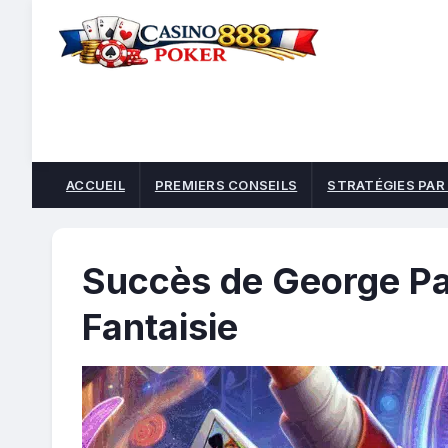
ACCUEIL
PREMIERS CONSEILS
STRATÉGIES PAR
Succès de George Pa
Fantaisie