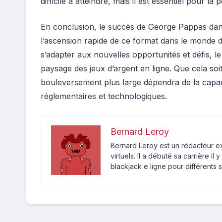
difficile à atteindre, mais il est essentiel pour la
En conclusion, le succès de George Pappas dans
l’ascension rapide de ce format dans le monde du
s’adapter aux nouvelles opportunités et défis, le
paysage des jeux d’argent en ligne. Que cela soi
bouleversement plus large dépendra de la capac
réglementaires et technologiques.
Bernard Leroy
Bernard Leroy est un rédacteur e
virtuels. Il a débuté sa carrière il
blackjack e ligne pour différents 