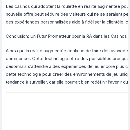
Les casinos qui adoptent la roulette en réalité augmentée pour
nouvelle offre peut séduire des visiteurs qui ne se seraient pe
des expériences personnalisées aide à fidéliser la clientèle, c
Conclusion: Un Futur Prometteur pour la RA dans les Casinos
Alors que la réalité augmentée continue de faire des avancées,
commencer. Cette technologie offre des possibilités presque il
désormais s’attendre à des expériences de jeu encore plus cap
cette technologie pour créer des environnements de jeu unique
tendance à surveiller, car elle pourrait bien redéfinir l’avenir du