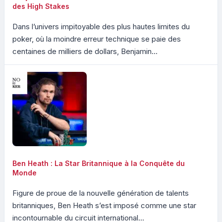
des High Stakes
Dans l’univers impitoyable des plus hautes limites du
poker, où la moindre erreur technique se paie des
centaines de milliers de dollars, Benjamin...
Ben Heath : La Star Britannique à la Conquête du
Monde
Figure de proue de la nouvelle génération de talents
britanniques, Ben Heath s’est imposé comme une star
incontournable du circuit international...