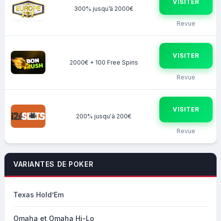
VISITER
300% jusqu’à 2000€
Revue
VISITER
2000€ + 100 Free Spins
Revue
VISITER
200% jusqu'à 200€
Revue
VARIANTES DE POKER
Texas Hold’Em
Omaha et Omaha Hi-Lo