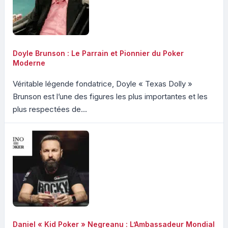
Doyle Brunson : Le Parrain et Pionnier du Poker
Moderne
Véritable légende fondatrice, Doyle « Texas Dolly »
Brunson est l’une des figures les plus importantes et les
plus respectées de...
Daniel « Kid Poker » Negreanu : L’Ambassadeur Mondial