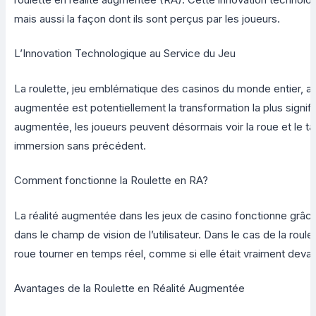
mais aussi la façon dont ils sont perçus par les joueurs.
L’Innovation Technologique au Service du Jeu
La roulette, jeu emblématique des casinos du monde entier, a co
augmentée est potentiellement la transformation la plus signific
augmentée, les joueurs peuvent désormais voir la roue et le t
immersion sans précédent.
Comment fonctionne la Roulette en RA?
La réalité augmentée dans les jeux de casino fonctionne grâce
dans le champ de vision de l’utilisateur. Dans le cas de la roule
roue tourner en temps réel, comme si elle était vraiment devan
Avantages de la Roulette en Réalité Augmentée