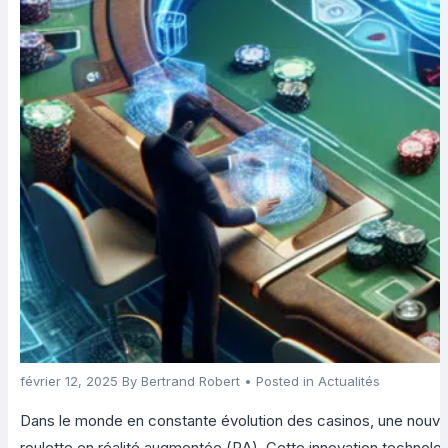
février 12, 2025
By
Bertrand Robert
• Posted in
Actualités
Dans le monde en constante évolution des casinos, une nouvelle
roulette en réalité augmentée (RA). Cette innovation technolo