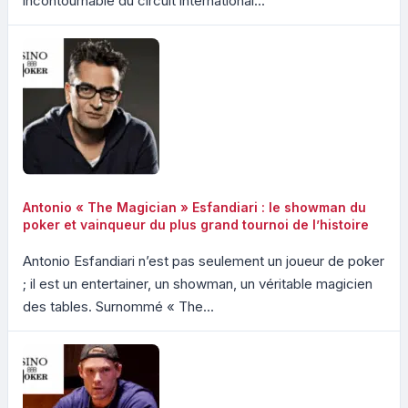
incontournable du circuit international...
Antonio « The Magician » Esfandiari : le showman du
poker et vainqueur du plus grand tournoi de l’histoire
Antonio Esfandiari n’est pas seulement un joueur de poker
; il est un entertainer, un showman, un véritable magicien
des tables. Surnommé « The...