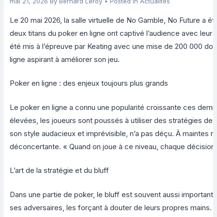
mai 21, 2026
By
Bernard Leroy
• Posted in
Actualités
Le 20 mai 2026, la salle virtuelle de No Gamble, No Future a 
deux titans du poker en ligne ont captivé l’audience avec leur 
été mis à l’épreuve par Keating avec une mise de 200 000 dolla
ligne aspirant à améliorer son jeu.
Poker en ligne : des enjeux toujours plus grands
Le poker en ligne a connu une popularité croissante ces derni
élevées, les joueurs sont poussés à utiliser des stratégies 
son style audacieux et imprévisible, n’a pas déçu. À maintes re
déconcertante. « Quand on joue à ce niveau, chaque décision pe
L’art de la stratégie et du bluff
Dans une partie de poker, le bluff est souvent aussi important 
ses adversaires, les forçant à douter de leurs propres mains. P