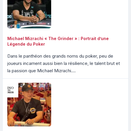
Michael Mizrachi « The Grinder » : Portrait d’une
Légende du Poker
Dans le panthéon des grands noms du poker, peu de
joueurs incarnent aussi bien la résilience, le talent brut et
la passion que Michael Mizrachi....