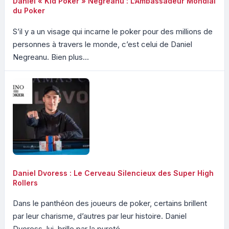
Daniel « Kid Poker » Negreanu : L’Ambassadeur Mondial
du Poker
S’il y a un visage qui incarne le poker pour des millions de
personnes à travers le monde, c’est celui de Daniel
Negreanu. Bien plus...
Daniel Dvoress : Le Cerveau Silencieux des Super High
Rollers
Dans le panthéon des joueurs de poker, certains brillent
par leur charisme, d’autres par leur histoire. Daniel
Dvoress, lui, brille par la pureté...