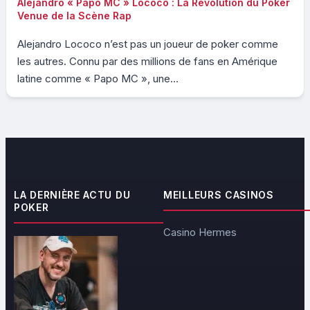
Alejandro « Papo MC » Lococo : La Révolution du Poker
Venue de la Scène Rap
Alejandro Lococo n’est pas un joueur de poker comme
les autres. Connu par des millions de fans en Amérique
latine comme « Papo MC », une...
LA DERNIÈRE ACTU DU
MEILLEURS CASINOS
POKER
Casino Hermes