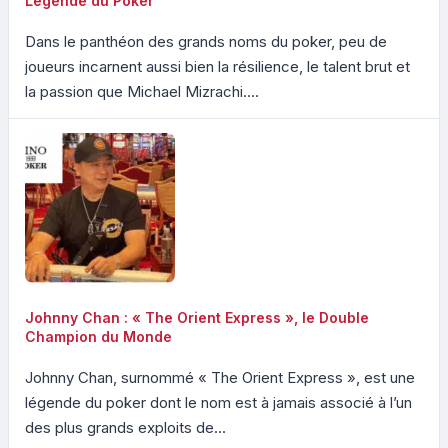
Légende du Poker
Dans le panthéon des grands noms du poker, peu de
joueurs incarnent aussi bien la résilience, le talent brut et
la passion que Michael Mizrachi....
Johnny Chan : « The Orient Express », le Double
Champion du Monde
Johnny Chan, surnommé « The Orient Express », est une
légende du poker dont le nom est à jamais associé à l’un
des plus grands exploits de...