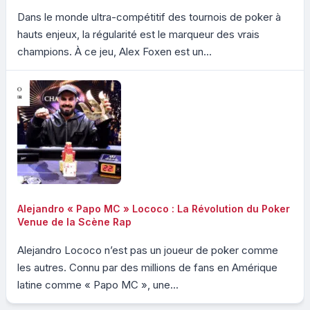
Dans le monde ultra-compétitif des tournois de poker à
hauts enjeux, la régularité est le marqueur des vrais
champions. À ce jeu, Alex Foxen est un...
Alejandro « Papo MC » Lococo : La Révolution du Poker
Venue de la Scène Rap
Alejandro Lococo n’est pas un joueur de poker comme
les autres. Connu par des millions de fans en Amérique
latine comme « Papo MC », une...