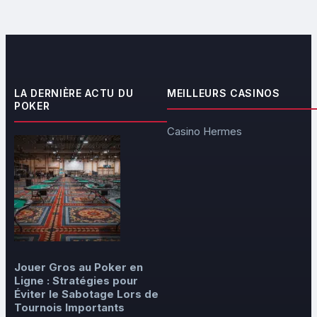
LA DERNIÈRE ACTU DU
MEILLEURS CASINOS
POKER
Casino Hermes
Jouer Gros au Poker en
Ligne : Stratégies pour
Éviter le Sabotage Lors de
Tournois Importants