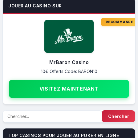
JOUER AU CASINO SUR
MrBaron Casino
10€ Offerts Code: BARON10
VISITEZ MAINTENANT
TOP CASINOS POUR JOUER AU POKER EN LIGNE