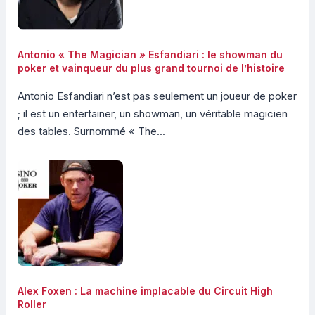
Antonio « The Magician » Esfandiari : le showman du
poker et vainqueur du plus grand tournoi de l’histoire
Antonio Esfandiari n’est pas seulement un joueur de poker
; il est un entertainer, un showman, un véritable magicien
des tables. Surnommé « The...
Alex Foxen : La machine implacable du Circuit High
Roller