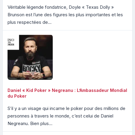
Véritable légende fondatrice, Doyle « Texas Dolly »
Brunson est l’une des figures les plus importantes et les
plus respectées de...
Daniel « Kid Poker » Negreanu : L’Ambassadeur Mondial
du Poker
S’il y a un visage qui incarne le poker pour des millions de
personnes à travers le monde, c’est celui de Daniel
Negreanu. Bien plus...