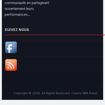
communauté en partageant
ouvertement leurs
performances...
SUIVEZ NOUS
Copyright © 2026. All Rights Reserved.
Casino 888 Poker