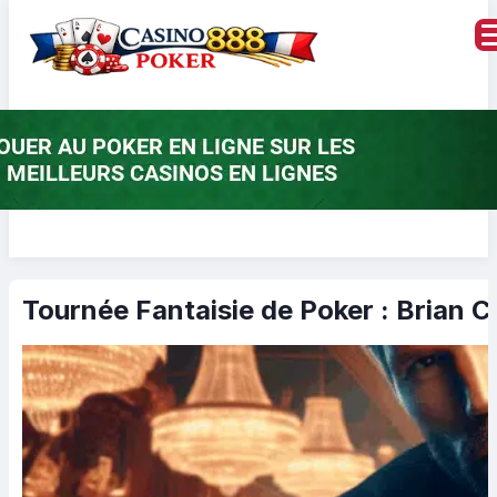
Tournée Fantaisie de Poker : Brian 