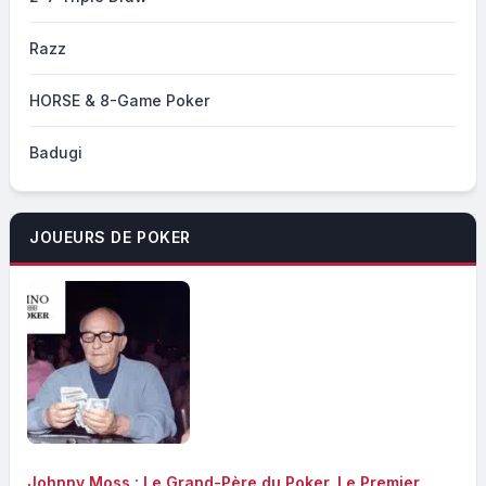
Razz
HORSE & 8-Game Poker
Badugi
JOUEURS DE POKER
Johnny Moss : Le Grand-Père du Poker, Le Premier