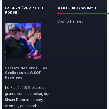
LA DERNIÈRE ACTU DU
MEILLEURS CASINOS
POKER
Casino Hermes
Secrets des Pros : Les
Coulisses du WSOP
Révélées
Le 7 août 2026, plusieurs
grands noms du poker, dont
Shaun Deeb et Jeremy
Ausmus, ont surpris la