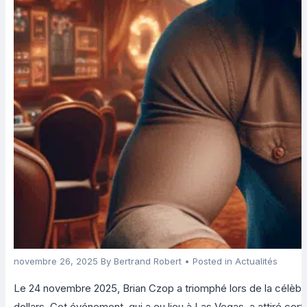
novembre 26, 2025
By
Bertrand Robert
• Posted in
Actualités
Le 24 novembre 2025, Brian Czop a triomphé lors de la célèbre
dollars. Cet événement, qui a eu lieu à Las Vegas, a attiré cer