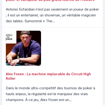
Antonio Esfandiari n’est pas seulement un joueur de poker
; il est un entertainer, un showman, un véritable magicien
des tables. Surnommé « The...
Alex Foxen : La machine implacable du Circuit High
Roller
Dans le monde ultra-compétitif des tournois de poker à
hauts enjeux, la régularité est le marqueur des vrais
champions. À ce jeu, Alex Foxen est un...