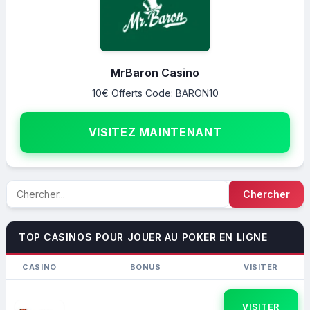
MrBaron Casino
10€ Offerts Code: BARON10
VISITEZ MAINTENANT
TOP CASINOS POUR JOUER AU POKER EN LIGNE
CASINO
BONUS
VISITER
VISITER