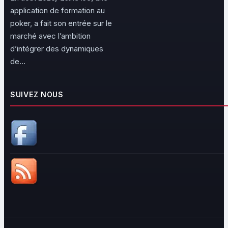
application de formation au
poker, a fait son entrée sur le
marché avec l’ambition
d’intégrer des dynamiques
de...
SUIVEZ NOUS