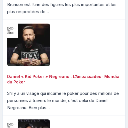
Brunson est l’une des figures les plus importantes et les
plus respectées de...
Daniel « Kid Poker » Negreanu : L’Ambassadeur Mondial
du Poker
S’il y a un visage qui incarne le poker pour des millions de
personnes à travers le monde, c’est celui de Daniel
Negreanu. Bien plus...