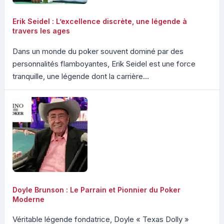
Erik Seidel : L’excellence discrète, une légende à
travers les ages
Dans un monde du poker souvent dominé par des
personnalités flamboyantes, Erik Seidel est une force
tranquille, une légende dont la carrière...
Doyle Brunson : Le Parrain et Pionnier du Poker
Moderne
Véritable légende fondatrice, Doyle « Texas Dolly »