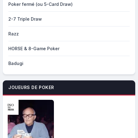
Poker fermé (ou 5-Card Draw)
2-7 Triple Draw
Razz
HORSE & 8-Game Poker
Badugi
JOUEURS DE POKER