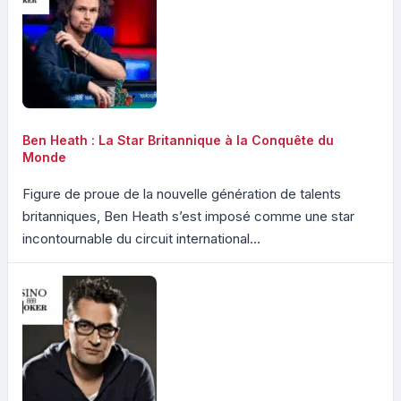
Ben Heath : La Star Britannique à la Conquête du
Monde
Figure de proue de la nouvelle génération de talents
britanniques, Ben Heath s’est imposé comme une star
incontournable du circuit international...