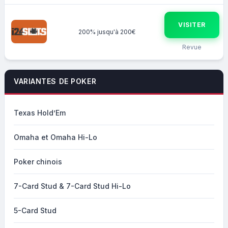
VISITER
200% jusqu'à 200€
Revue
VARIANTES DE POKER
Texas Hold’Em
Omaha et Omaha Hi-Lo
Poker chinois
7-Card Stud & 7-Card Stud Hi-Lo
5-Card Stud