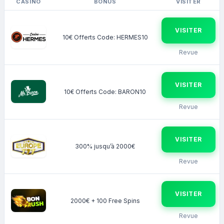
CASINO
BONUS
VISITER
VISITER
10€ Offerts Code: HERMES10
Revue
VISITER
10€ Offerts Code: BARON10
Revue
VISITER
300% jusqu’à 2000€
Revue
VISITER
2000€ + 100 Free Spins
Revue