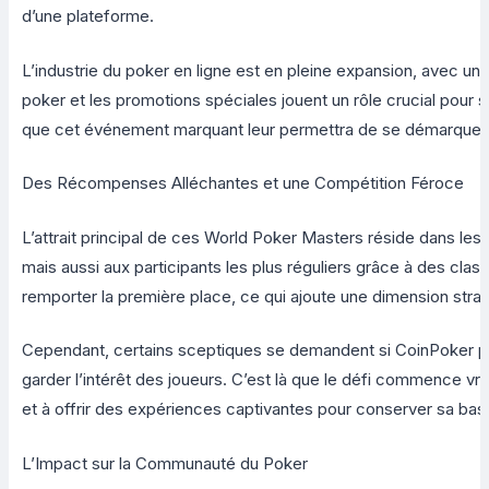
d’une plateforme.
L’industrie du poker en ligne est en pleine expansion, avec un
poker et les promotions spéciales jouent un rôle crucial pour 
que cet événement marquant leur permettra de se démarquer
Des Récompenses Alléchantes et une Compétition Féroce
L’attrait principal de ces World Poker Masters réside dans le
mais aussi aux participants les plus réguliers grâce à des cl
remporter la première place, ce qui ajoute une dimension stra
Cependant, certains sceptiques se demandent si CoinPoker pou
garder l’intérêt des joueurs. C’est là que le défi commence vr
et à offrir des expériences captivantes pour conserver sa bas
L’Impact sur la Communauté du Poker