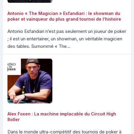
Antonio « The Magician » Esfandiari : le showman du
poker et vainqueur du plus grand tournoi de l’histoire
Antonio Esfandiari n’est pas seulement un joueur de poker
; il est un entertainer, un showman, un véritable magicien
des tables. Surnommé « The...
Alex Foxen : La machine implacable du Circuit High
Roller
Dans le monde ultra-compétitif des tournois de poker à