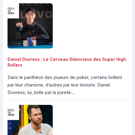
Daniel Dvoress : Le Cerveau Silencieux des Super High
Rollers
Dans le panthéon des joueurs de poker, certains brillent
par leur charisme, d’autres par leur histoire. Daniel
Dvoress, lui, brille par la pureté...