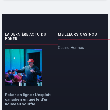
LA DERNIÈRE ACTU DU
MEILLEURS CASINOS
POKER
Casino Hermes
Poker en ligne : L’exploit
canadien en quête d’un
nouveau souffle