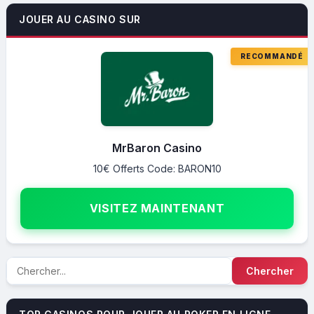
JOUER AU CASINO SUR
MrBaron Casino
10€ Offerts Code: BARON10
VISITEZ MAINTENANT