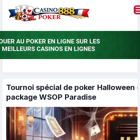
Tournoi spécial de poker Halloween
package WSOP Paradise