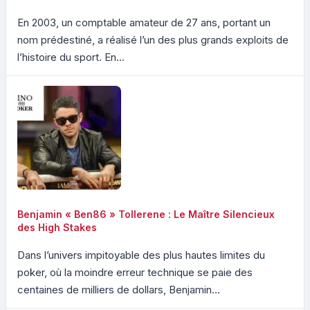
En 2003, un comptable amateur de 27 ans, portant un
nom prédestiné, a réalisé l’un des plus grands exploits de
l’histoire du sport. En...
Benjamin « Ben86 » Tollerene : Le Maître Silencieux
des High Stakes
Dans l’univers impitoyable des plus hautes limites du
poker, où la moindre erreur technique se paie des
centaines de milliers de dollars, Benjamin...