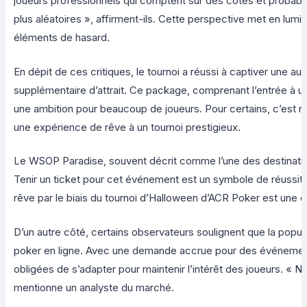
joueurs professionnels qui comptent sur des cotes et probabili
plus aléatoires », affirment-ils. Cette perspective met en lumiè
éléments de hasard.
En dépit de ces critiques, le tournoi a réussi à captiver un
supplémentaire d’attrait. Ce package, comprenant l’entrée à u
une ambition pour beaucoup de joueurs. Pour certains, c’est no
une expérience de rêve à un tournoi prestigieux.
Le WSOP Paradise, souvent décrit comme l’une des destinations 
Tenir un ticket pour cet événement est un symbole de réussite 
rêve par le biais du tournoi d’Halloween d’ACR Poker est une o
D’un autre côté, certains observateurs soulignent que la popular
poker en ligne. Avec une demande accrue pour des événements
obligées de s’adapter pour maintenir l’intérêt des joueurs. «
mentionne un analyste du marché.