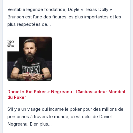
Véritable légende fondatrice, Doyle « Texas Dolly »
Brunson est l’une des figures les plus importantes et les
plus respectées de...
Daniel « Kid Poker » Negreanu : L’Ambassadeur Mondial
du Poker
S’il y a un visage qui incarne le poker pour des millions de
personnes à travers le monde, c’est celui de Daniel
Negreanu. Bien plus...