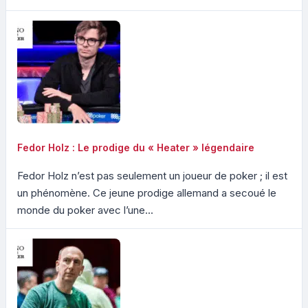
Fedor Holz : Le prodige du « Heater » légendaire
Fedor Holz n’est pas seulement un joueur de poker ; il est
un phénomène. Ce jeune prodige allemand a secoué le
monde du poker avec l’une...