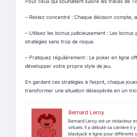
Pour ceux qui souhaitent suivre les traces de To
– Restez concentré : Chaque décision compte, al
– Utilisez les bonus judicieusement : Les bonus
stratégies sans trop de risque.
– Pratiquez régulièrement : Le poker en ligne o
développer votre propre style de jeu.
En gardant ces stratégies à l’esprit, chaque joue
transformer une situation désespérée en un tri
Bernard Leroy
Bernard Leroy est un rédacteur e
virtuels. Il a débuté sa carrière il
blackjack e ligne pour différents 