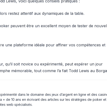
dd Lewis, voici quelques conseils pratiques :
ors restez attentif aux dynamiques de la table.
 poker peuvent être un excellent moyen de tester de nouvel
ffre une plateforme idéale pour affiner vos compétences et
ur, qu’il soit novice ou expérimenté, peut espérer un jour
omphe mémorable, tout comme l’a fait Todd Lewis au Borga
xpérimenté dans le domaine des jeux d’argent en ligne et des casin
 y a + de 10 ans en écrivant des articles sur les stratégies de poker e
sites web spécialisés.