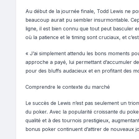
Au début de la journée finale, Todd Lewis ne pos
beaucoup aurait pu sembler insurmontable. Cep
ligne, il est bien connu que tout peut basculer e
où la patience et le timing sont cruciaux, et c’
« J’ai simplement attendu les bons moments pour 
approche a payé, lui permettant d’accumuler des
pour des bluffs audacieux et en profitant des mo
Comprendre le contexte du marché
Le succès de Lewis n’est pas seulement un triomp
du poker. Avec la popularité croissante du pok
qualité et à des tournois prestigieux, augmentant
bonus poker continuent d’attirer de nouveaux j