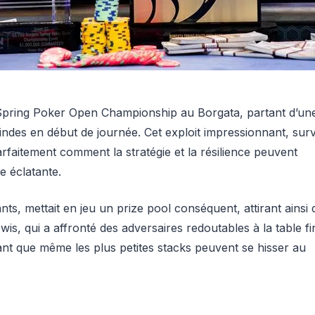
Spring Poker Open Championship au Borgata, partant d’un
lindes en début de journée. Cet exploit impressionnant, su
parfaitement comment la stratégie et la résilience peuvent
e éclatante.
ants, mettait en jeu un prize pool conséquent, attirant ainsi 
is, qui a affronté des adversaires redoutables à la table fi
vant que même les plus petites stacks peuvent se hisser au