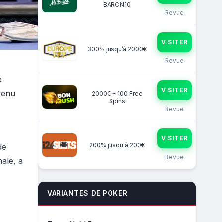
BARON10
Revue
VISITER
300% jusqu’à 2000€
Revue
e
VISITER
rvenu
2000€ + 100 Free
Spins
Revue
VISITER
200% jusqu'à 200€
de
Revue
nale, a
VARIANTES DE POKER