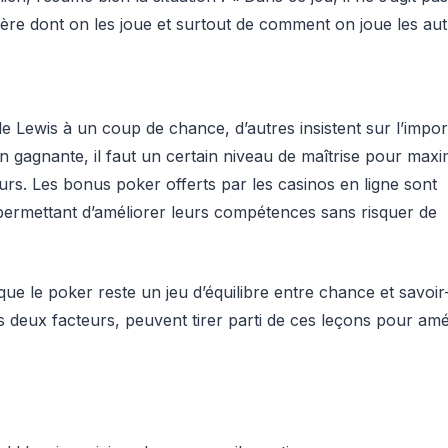
ière dont on les joue et surtout de comment on joue les aut
 de Lewis à un coup de chance, d’autres insistent sur l’impo
 gagnante, il faut un certain niveau de maîtrise pour maxi
eurs. Les bonus poker offerts par les casinos en ligne sont
 permettant d’améliorer leurs compétences sans risquer de
que le poker reste un jeu d’équilibre entre chance et savoir-
s deux facteurs, peuvent tirer parti de ces leçons pour amé