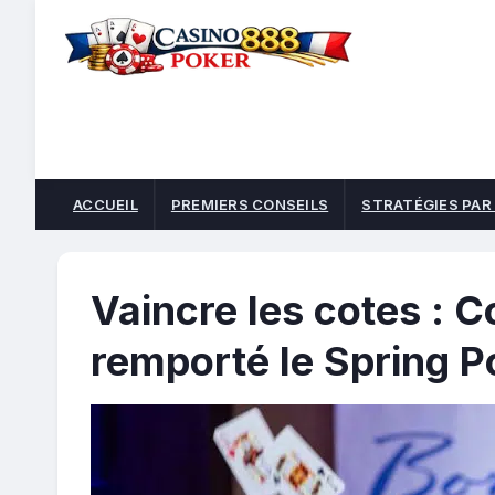
ACCUEIL
PREMIERS CONSEILS
STRATÉGIES PAR
Vaincre les cotes :
remporté le Spring 