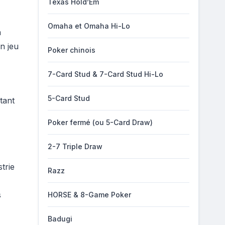
Texas Hold’Em
Omaha et Omaha Hi-Lo
n
n jeu
Poker chinois
7-Card Stud & 7-Card Stud Hi-Lo
5-Card Stud
tant
Poker fermé (ou 5-Card Draw)
2-7 Triple Draw
trie
Razz
s
HORSE & 8-Game Poker
Badugi