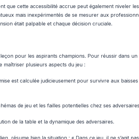
t que cette accessibilité accrue peut également niveler les
ntueux mais inexpérimentés de se mesurer aux professionn
sion était palpable et chaque décision cruciale.
 leçon pour les aspirants champions. Pour réussir dans un
e maîtriser plusieurs aspects du jeu :
 mise est calculée judicieusement pour survivre aux baisses
hémas de jeu et les failles potentielles chez ses adversaires
lution de la table et la dynamique des adversaires.
en, résume bien la situation : « Dans ce jeu, il ne s’agit pas