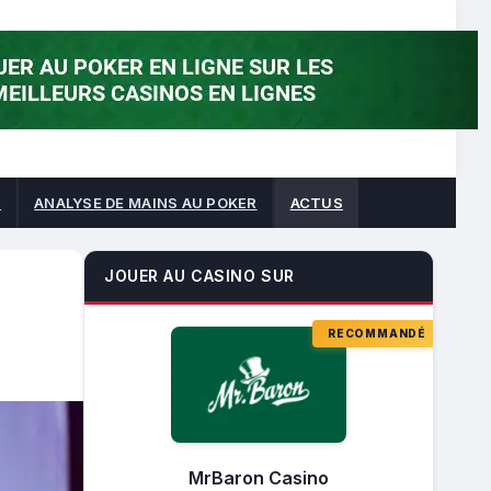
S
ANALYSE DE MAINS AU POKER
ACTUS
JOUER AU CASINO SUR
MrBaron Casino