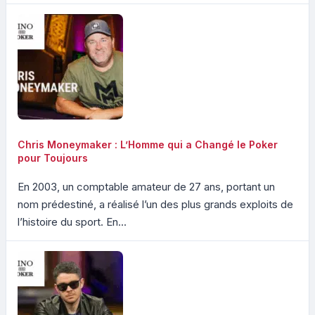
Chris Moneymaker : L’Homme qui a Changé le Poker
pour Toujours
En 2003, un comptable amateur de 27 ans, portant un
nom prédestiné, a réalisé l’un des plus grands exploits de
l’histoire du sport. En...