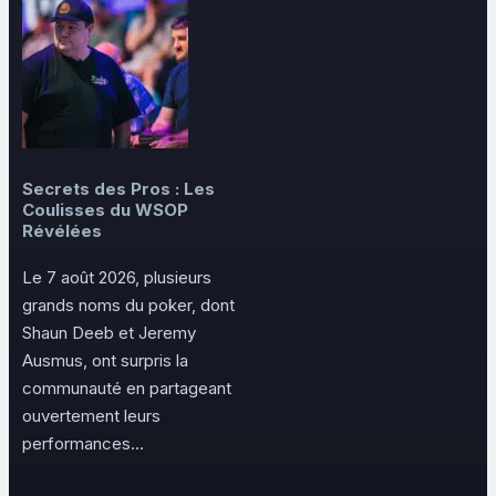
Secrets des Pros : Les
Coulisses du WSOP
Révélées
Le 7 août 2026, plusieurs
grands noms du poker, dont
Shaun Deeb et Jeremy
Ausmus, ont surpris la
communauté en partageant
ouvertement leurs
performances...