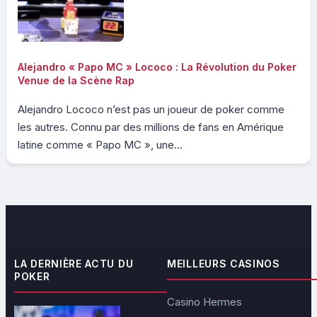
Alejandro « Papo MC » Lococo : La Révolution du Poker
Venue de la Scène Rap
Alejandro Lococo n’est pas un joueur de poker comme
les autres. Connu par des millions de fans en Amérique
latine comme « Papo MC », une...
LA DERNIÈRE ACTU DU
MEILLEURS CASINOS
POKER
Casino Hermes