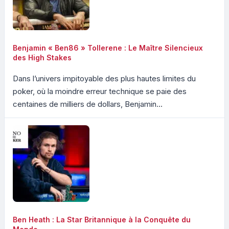
Benjamin « Ben86 » Tollerene : Le Maître Silencieux
des High Stakes
Dans l’univers impitoyable des plus hautes limites du
poker, où la moindre erreur technique se paie des
centaines de milliers de dollars, Benjamin...
Ben Heath : La Star Britannique à la Conquête du