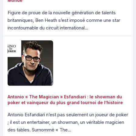
Monde
Figure de proue de la nouvelle génération de talents
britanniques, Ben Heath s’est imposé comme une star
incontournable du circuit international...
Antonio « The Magician » Esfandiari : le showman du
poker et vainqueur du plus grand tournoi de l’histoire
Antonio Esfandiari n’est pas seulement un joueur de poker
; il est un entertainer, un showman, un véritable magicien
des tables. Surnommé « The...