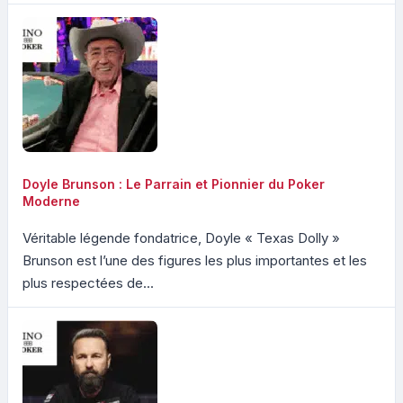
Doyle Brunson : Le Parrain et Pionnier du Poker
Moderne
Véritable légende fondatrice, Doyle « Texas Dolly »
Brunson est l’une des figures les plus importantes et les
plus respectées de...