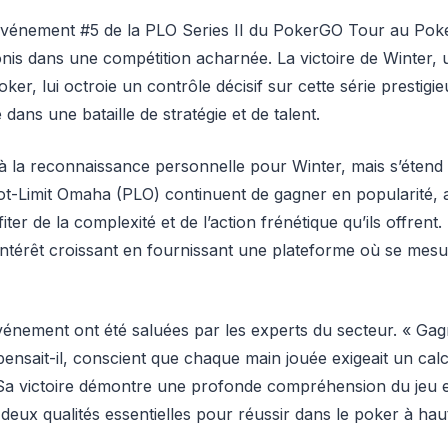
’Événement #5 de la PLO Series II du PokerGO Tour au Po
nis dans une compétition acharnée. La victoire de Winter, 
, lui octroie un contrôle décisif sur cette série prestigie
dans une bataille de stratégie et de talent.
à la reconnaissance personnelle pour Winter, mais s’étend 
ot-Limit Omaha (PLO) continuent de gagner en popularité, 
ter de la complexité et de l’action frénétique qu’ils offrent.
intérêt croissant en fournissant une plateforme où se mesu
énement ont été saluées par les experts du secteur. « Gagn
ensait-il, conscient que chaque main jouée exigeait un calc
. Sa victoire démontre une profonde compréhension du jeu 
 deux qualités essentielles pour réussir dans le poker à hau