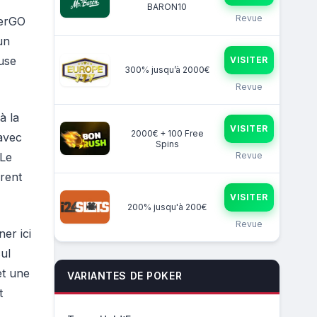
BARON10
Revue
kerGO
un
use
VISITER
300% jusqu’à 2000€
Revue
à la
VISITER
2000€ + 100 Free
avec
Spins
 Le
Revue
rent
VISITER
200% jusqu'à 200€
Revue
er ici
ul
et une
VARIANTES DE POKER
t