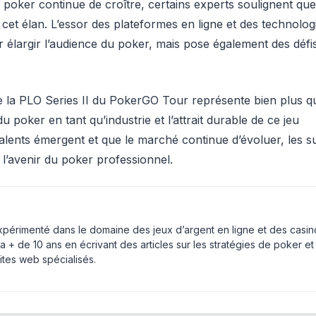
du poker continue de croître, certains experts soulignent que
cet élan. L’essor des plateformes en ligne et des technolog
 élargir l’audience du poker, mais pose également des défi
de la PLO Series II du PokerGO Tour représente bien plus q
é du poker en tant qu’industrie et l’attrait durable de ce jeu
alents émergent et que le marché continue d’évoluer, les s
l’avenir du poker professionnel.
xpérimenté dans le domaine des jeux d’argent en ligne et des casin
 y a + de 10 ans en écrivant des articles sur les stratégies de poker e
sites web spécialisés.