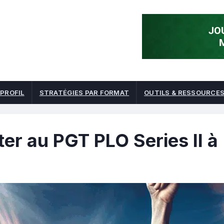
 PROFIL
STRATÉGIES PAR FORMAT
OUTILS & RESSOURCE
ter au PGT PLO Series II à