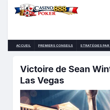
ACCUEIL
PREMIERS CONSEILS
STRATÉGIES PAR
Victoire de Sean Win
Las Vegas