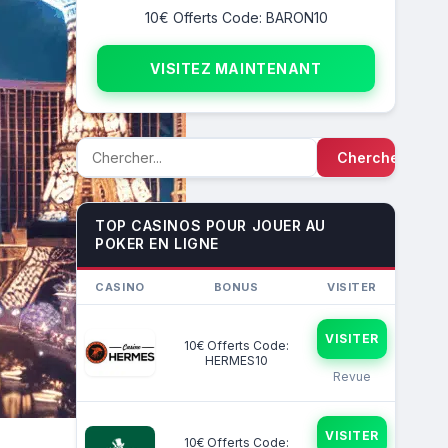
10€ Offerts Code: BARON10
VISITEZ MAINTENANT
TOP CASINOS POUR JOUER AU
POKER EN LIGNE
CASINO
BONUS
VISITER
VISITER
10€ Offerts Code:
HERMES10
Revue
VISITER
10€ Offerts Code: