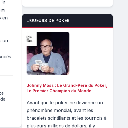
 le
ies
s en
JOUEURS DE POKER
u’un
uccès
Johnny Moss : Le Grand-Père du Poker,
Le Premier Champion du Monde
os
t de
Avant que le poker ne devienne un
phénomène mondial, avant les
bracelets scintillants et les tournois à
plusieurs millions de dollars, il y