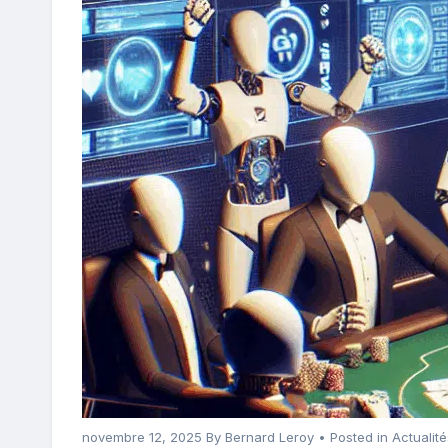
novembre 12, 2025
By
Bernard Leroy
• Posted in
Actualité