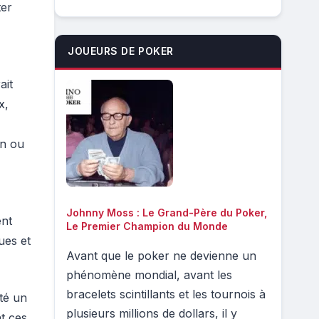
ter
JOUEURS DE POKER
ait
x,
in ou
Johnny Moss : Le Grand-Père du Poker,
ent
Le Premier Champion du Monde
ues et
Avant que le poker ne devienne un
phénomène mondial, avant les
bracelets scintillants et les tournois à
té un
plusieurs millions de dollars, il y
t ces