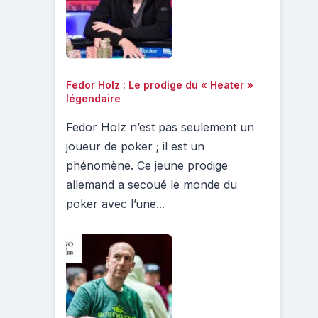
Fedor Holz : Le prodige du « Heater »
légendaire
Fedor Holz n’est pas seulement un
joueur de poker ; il est un
phénomène. Ce jeune prodige
allemand a secoué le monde du
poker avec l’une...