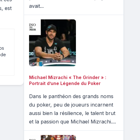
avait...
s, est
os
t de
Michael Mizrachi « The Grinder » :
Portrait d’une Légende du Poker
Dans le panthéon des grands noms
du poker, peu de joueurs incarnent
aussi bien la résilience, le talent brut
et la passion que Michael Mizrachi....