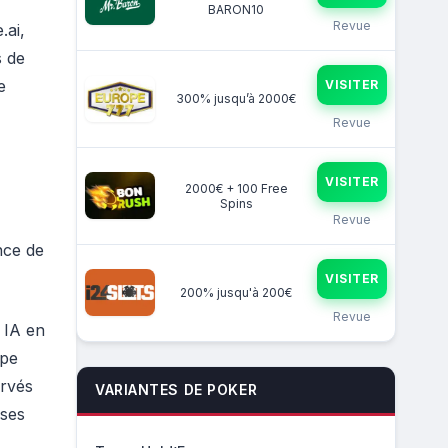
BARON10
Revue
.ai,
s de
e
VISITER
300% jusqu’à 2000€
Revue
VISITER
2000€ + 100 Free
Spins
Revue
nce de
VISITER
200% jusqu'à 200€
Revue
s IA en
ape
ervés
VARIANTES DE POKER
sses