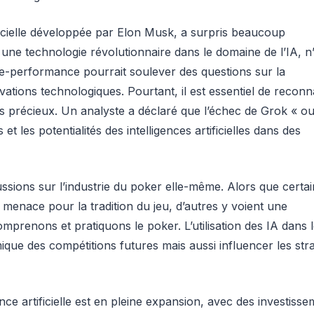
tificielle développée par Elon Musk, a surpris beaucoup
une technologie révolutionnaire dans le domaine de l’IA, n
re-performance pourrait soulever des questions sur la
tions technologiques. Pourtant, il est essentiel de reconn
 précieux. Un analyste a déclaré que l’échec de Grok « ou
et les potentialités des intelligences artificielles dans des
ssions sur l’industrie du poker elle-même. Alors que certai
menace pour la tradition du jeu, d’autres y voient une
mprenons et pratiquons le poker. L’utilisation des IA dans 
que des compétitions futures mais aussi influencer les stra
ence artificielle est en pleine expansion, avec des investiss