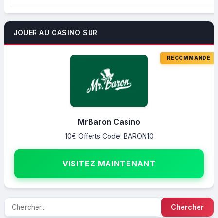
JOUER AU CASINO SUR
MrBaron Casino
10€ Offerts Code: BARON10
VISITEZ MAINTENANT