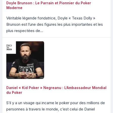
Doyle Brunson : Le Parrain et Pionnier du Poker
Moderne
Véritable légende fondatrice, Doyle « Texas Dolly »
Brunson est l’une des figures les plus importantes et les
plus respectées de...
Daniel « Kid Poker » Negreanu : L’Ambassadeur Mondial
du Poker
S’il y a un visage qui incarne le poker pour des millions de
personnes à travers le monde, c’est celui de Daniel