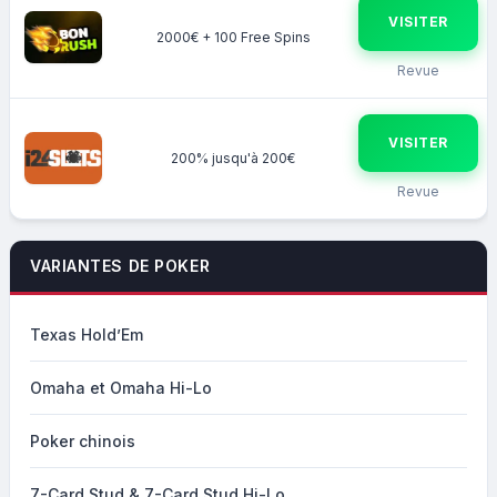
VISITER
2000€ + 100 Free Spins
Revue
VISITER
200% jusqu'à 200€
Revue
VARIANTES DE POKER
Texas Hold’Em
Omaha et Omaha Hi-Lo
Poker chinois
7-Card Stud & 7-Card Stud Hi-Lo