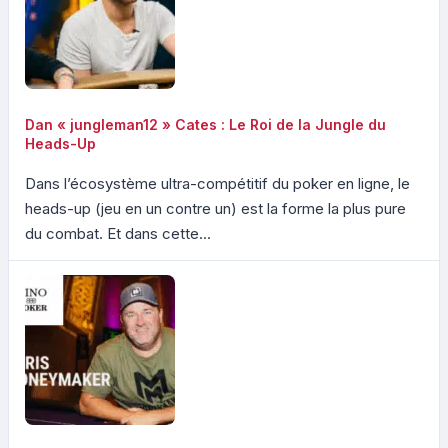
Dan « jungleman12 » Cates : Le Roi de la Jungle du
Heads-Up
Dans l’écosystème ultra-compétitif du poker en ligne, le
heads-up (jeu en un contre un) est la forme la plus pure
du combat. Et dans cette...