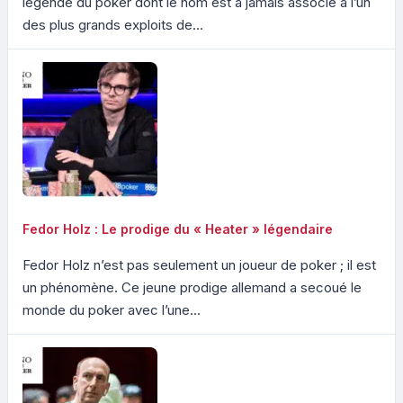
légende du poker dont le nom est à jamais associé à l’un
des plus grands exploits de...
Fedor Holz : Le prodige du « Heater » légendaire
Fedor Holz n’est pas seulement un joueur de poker ; il est
un phénomène. Ce jeune prodige allemand a secoué le
monde du poker avec l’une...