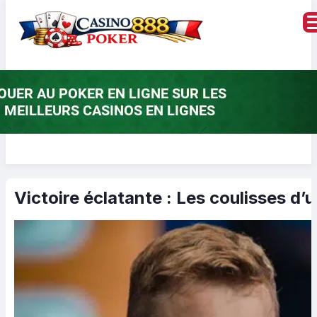
Victoire éclatante : Les coulisses d’