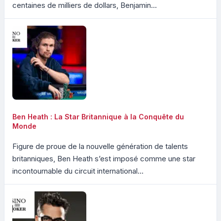
centaines de milliers de dollars, Benjamin...
Ben Heath : La Star Britannique à la Conquête du
Monde
Figure de proue de la nouvelle génération de talents
britanniques, Ben Heath s’est imposé comme une star
incontournable du circuit international...