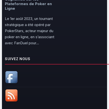
Plateformes de Poker en
Ligne
Le 1er août 2023, un tournant
stratégique a été opéré par
PokerStars, acteur majeur du
poker en ligne, en s’associant
avec FanDuel pour...
SUIVEZ NOUS