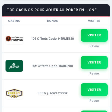
TOP CASINOS POUR JOUER AU POKER EN LIGNE
CASINO
BONUS
VISITER
VISITER
10€ Offerts Code: HERMES10
Revue
VISITER
10€ Offerts Code: BARON10
Revue
VISITER
300% jusqu’à 2000€
Revue