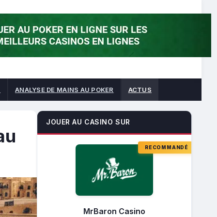
S
ANALYSE DE MAINS AU POKER
ACTUS
JOUER AU CASINO SUR
au
MrBaron Casino