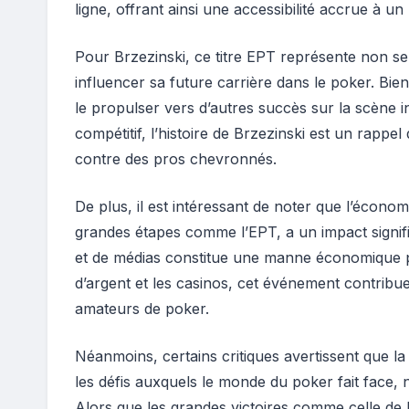
ligne, offrant ainsi une accessibilité accrue à un
Pour Brzezinski, ce titre EPT représente non s
influencer sa future carrière dans le poker. Bie
le propulser vers d’autres succès sur la scène 
compétitif, l’histoire de Brzezinski est un rapp
contre des pros chevronnés.
De plus, il est intéressant de noter que l’économ
grandes étapes comme l’EPT, a un impact signific
et de médias constitue une manne économique po
d’argent et les casinos, cet événement contribue
amateurs de poker.
Néanmoins, certains critiques avertissent que 
les défis auxquels le monde du poker fait face,
Alors que les grandes victoires comme celle de Brz