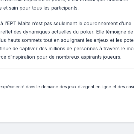
 et sain pour tous les participants.
i à l’EPT Malte n’est pas seulement le couronnement d’une
eflet des dynamiques actuelles du poker. Elle témoigne de 
lus hauts sommets tout en soulignant les enjeux et les pote
tinue de captiver des millions de personnes à travers le m
urce d’inspiration pour de nombreux aspirants joueurs.
 expérimenté dans le domaine des jeux d’argent en ligne et des cas