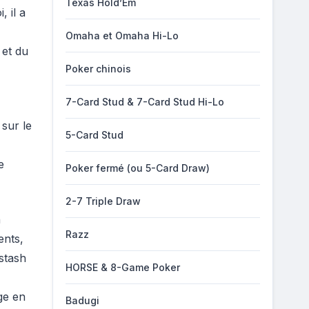
Texas Hold’Em
 il a
Omaha et Omaha Hi-Lo
 et du
Poker chinois
7-Card Stud & 7-Card Stud Hi-Lo
sur le
5-Card Stud
e
Poker fermé (ou 5-Card Draw)
2-7 Triple Draw
n
Razz
ents,
stash
HORSE & 8-Game Poker
ge en
Badugi