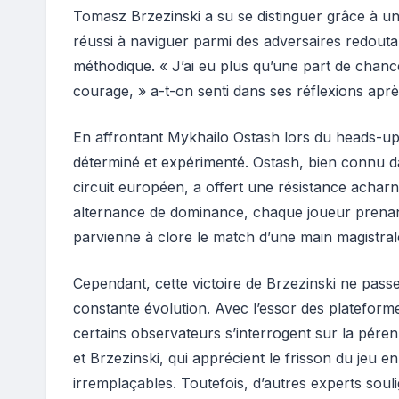
Tomasz Brzezinski a su se distinguer grâce à un j
réussi à naviguer parmi des adversaires redouta
méthodique. « J’ai eu plus qu’une part de chanc
courage, » a-t-on senti dans ses réflexions aprè
En affrontant Mykhailo Ostash lors du heads-up f
déterminé et expérimenté. Ostash, bien connu d
circuit européen, a offert une résistance achar
alternance de dominance, chaque joueur prenant 
parvienne à clore le match d’une main magistral
Cependant, cette victoire de Brzezinski ne pas
constante évolution. Avec l’essor des platefor
certains observateurs s’interrogent sur la pére
et Brzezinski, qui apprécient le frisson du jeu e
irremplaçables. Toutefois, d’autres experts soul