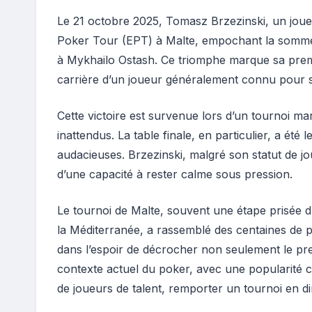
Le 21 octobre 2025, Tomasz Brzezinski, un joue
Poker Tour (EPT) à Malte, empochant la somme 
à Mykhailo Ostash. Ce triomphe marque sa premièr
carrière d’un joueur généralement connu pour s
Cette victoire est survenue lors d’un tournoi 
inattendus. La table finale, en particulier, a été
audacieuses. Brzezinski, malgré son statut de jo
d’une capacité à rester calme sous pression.
Le tournoi de Malte, souvent une étape prisée du c
la Méditerranée, a rassemblé des centaines de p
dans l’espoir de décrocher non seulement le prem
contexte actuel du poker, avec une popularité c
de joueurs de talent, remporter un tournoi en dir