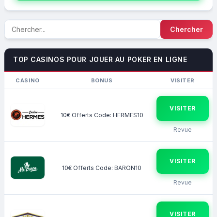
TOP CASINOS POUR JOUER AU POKER EN LIGNE
CASINO
BONUS
VISITER
VISITER
10€ Offerts Code: HERMES10
Revue
VISITER
10€ Offerts Code: BARON10
Revue
VISITER