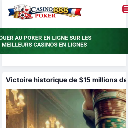
Victoire historique de $15 millions 