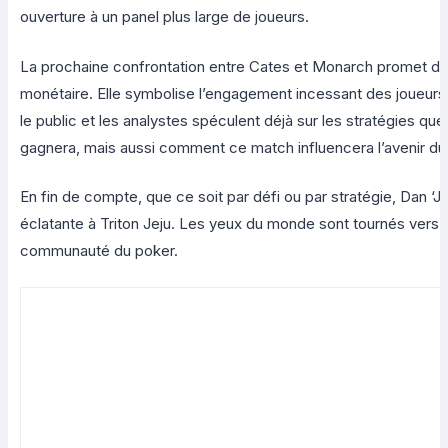
ouverture à un panel plus large de joueurs.
La prochaine confrontation entre Cates et Monarch promet d’êt
monétaire. Elle symbolise l’engagement incessant des joueurs 
le public et les analystes spéculent déjà sur les stratégies qu
gagnera, mais aussi comment ce match influencera l’avenir du
En fin de compte, que ce soit par défi ou par stratégie, Dan ‘
éclatante à Triton Jeju. Les yeux du monde sont tournés vers la
communauté du poker.