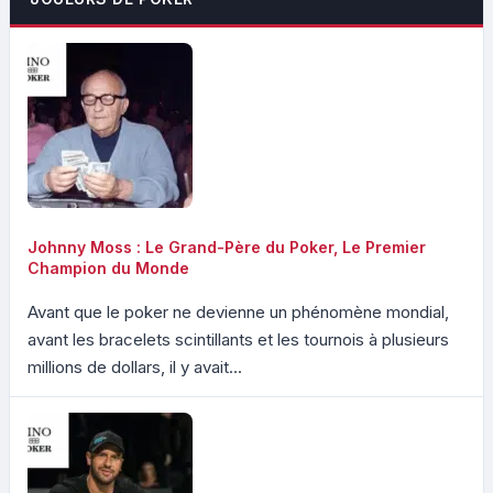
Johnny Moss : Le Grand-Père du Poker, Le Premier
Champion du Monde
Avant que le poker ne devienne un phénomène mondial,
avant les bracelets scintillants et les tournois à plusieurs
millions de dollars, il y avait...