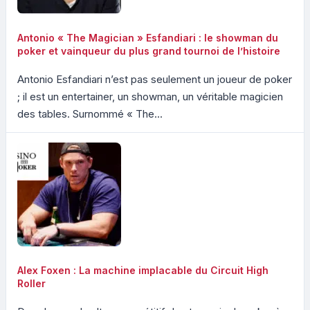
Antonio « The Magician » Esfandiari : le showman du
poker et vainqueur du plus grand tournoi de l’histoire
Antonio Esfandiari n’est pas seulement un joueur de poker
; il est un entertainer, un showman, un véritable magicien
des tables. Surnommé « The...
Alex Foxen : La machine implacable du Circuit High
Roller