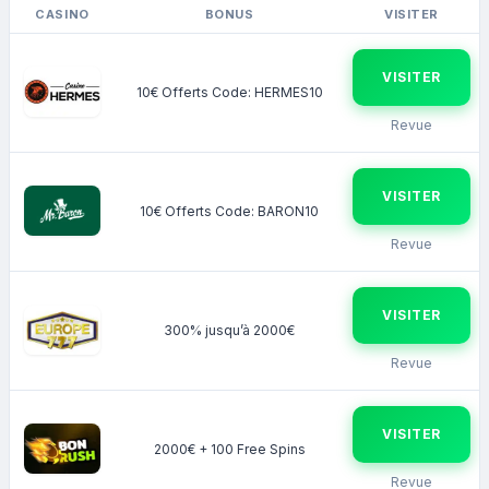
CASINO
BONUS
VISITER
VISITER
10€ Offerts Code: HERMES10
Revue
VISITER
10€ Offerts Code: BARON10
Revue
VISITER
300% jusqu’à 2000€
Revue
VISITER
2000€ + 100 Free Spins
Revue