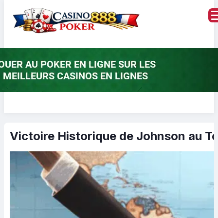
Victoire Historique de Johnson au T