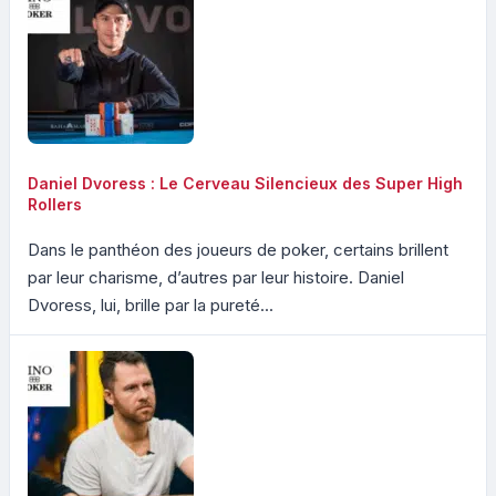
Daniel Dvoress : Le Cerveau Silencieux des Super High
Rollers
Dans le panthéon des joueurs de poker, certains brillent
par leur charisme, d’autres par leur histoire. Daniel
Dvoress, lui, brille par la pureté...