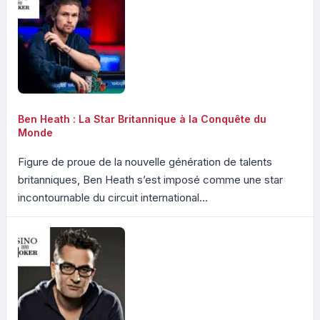
Ben Heath : La Star Britannique à la Conquête du
Monde
Figure de proue de la nouvelle génération de talents
britanniques, Ben Heath s’est imposé comme une star
incontournable du circuit international...