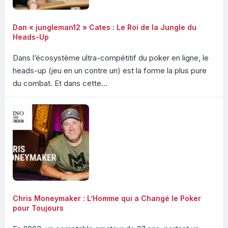
Dan « jungleman12 » Cates : Le Roi de la Jungle du
Heads-Up
Dans l’écosystème ultra-compétitif du poker en ligne, le
heads-up (jeu en un contre un) est la forme la plus pure
du combat. Et dans cette...
Chris Moneymaker : L’Homme qui a Changé le Poker
pour Toujours