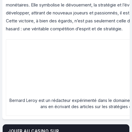
monétaires. Elle symbolise le dévouement, la stratégie et l’évol
développer, attirant de nouveaux joueurs et passionnés, il est cr
Cette victoire, à bien des égards, n’est pas seulement celle d
hasard : une véritable compétition d’esprit et de stratégie.
Bernard Leroy est un rédacteur expérimenté dans le domaine des 
ans en écrivant des articles sur les stratégies 
JOUER AU CASINO SUR