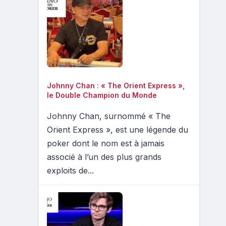
Johnny Chan : « The Orient Express »,
le Double Champion du Monde
Johnny Chan, surnommé « The
Orient Express », est une légende du
poker dont le nom est à jamais
associé à l’un des plus grands
exploits de...