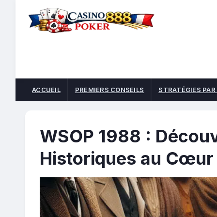
ACCUEIL
PREMIERS CONSEILS
STRATÉGIES PAR
WSOP 1988 : Découve
Historiques au Cœur