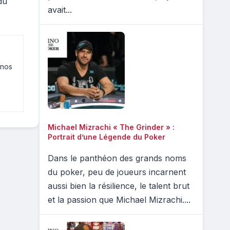
du
avait...
inos
Michael Mizrachi « The Grinder » :
Portrait d’une Légende du Poker
Dans le panthéon des grands noms
du poker, peu de joueurs incarnent
aussi bien la résilience, le talent brut
et la passion que Michael Mizrachi....