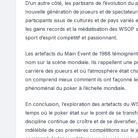
D’un autre côté, les partisans de l’évolution du
nouvelle génération de joueurs et de spectateurs,
participants issus de cultures et de pays variés e
les gains records et la médiatisation des WSOP 
sport d’esprit compétitif et passionnant.
Les artefacts du Main Event de 1988 témoignent 
nom sur la scène mondiale. Ils rappellent une p
carrière des joueurs et où l’atmosphère était c
on comprend mieux comment ils ont façonné les 
phénoménal du poker à l’échelle mondiale.
En conclusion, l’exploration des artefacts du 
temps où le poker était sur le point de se tran
discipline continue de croître et de se diversifier
indélébile de ces premières compétitions sur le