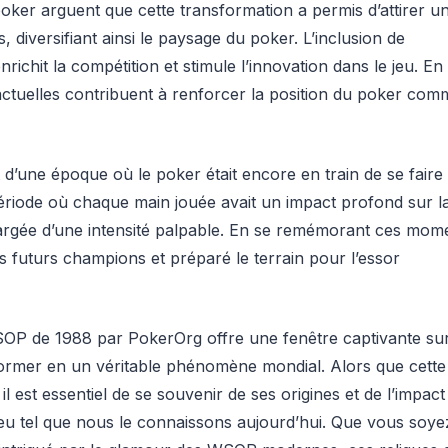
 poker arguent que cette transformation a permis d’attirer u
 diversifiant ainsi le paysage du poker. L’inclusion de
nrichit la compétition et stimule l’innovation dans le jeu. En
actuelles contribuent à renforcer la position du poker co
d’une époque où le poker était encore en train de se faire
ériode où chaque main jouée avait un impact profond sur l
hargée d’une intensité palpable. En se remémorant ces mom
futurs champions et préparé le terrain pour l’essor
WSOP de 1988 par PokerOrg offre une fenêtre captivante su
sformer en un véritable phénomène mondial. Alors que cette
, il est essentiel de se souvenir de ses origines et de l’impact
 jeu tel que nous le connaissons aujourd’hui. Que vous soy