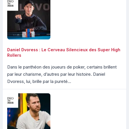
Daniel Dvoress : Le Cerveau Silencieux des Super High
Rollers
Dans le panthéon des joueurs de poker, certains brillent
par leur charisme, d’autres par leur histoire. Daniel
Dvoress, lui, brille par la pureté...