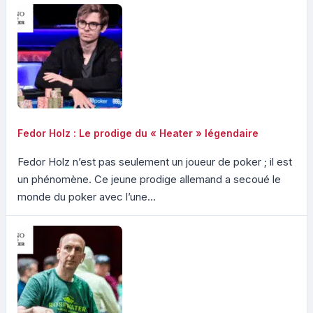
Fedor Holz : Le prodige du « Heater » légendaire
Fedor Holz n’est pas seulement un joueur de poker ; il est
un phénomène. Ce jeune prodige allemand a secoué le
monde du poker avec l’une...