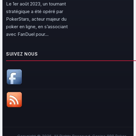
Le 1er août 2023, un tournant
stratégique a été opéré par
PokerStars, acteur majeur du
poker en ligne, en s’associant
avec FanDuel pour...
SUIVEZ NOUS