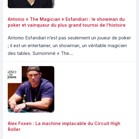
Antonio « The Magician » Esfandiari : le showman du
poker et vainqueur du plus grand tournoi de l’histoire
Antonio Esfandiari n’est pas seulement un joueur de poker
; il est un entertainer, un showman, un véritable magicien
des tables. Surnommé « The...
Alex Foxen : La machine implacable du Circuit High
Roller