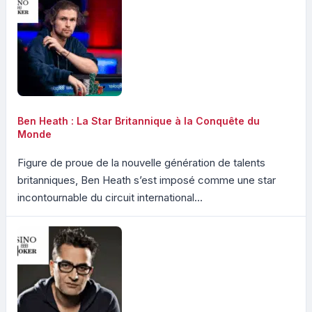
Ben Heath : La Star Britannique à la Conquête du
Monde
Figure de proue de la nouvelle génération de talents
britanniques, Ben Heath s’est imposé comme une star
incontournable du circuit international...