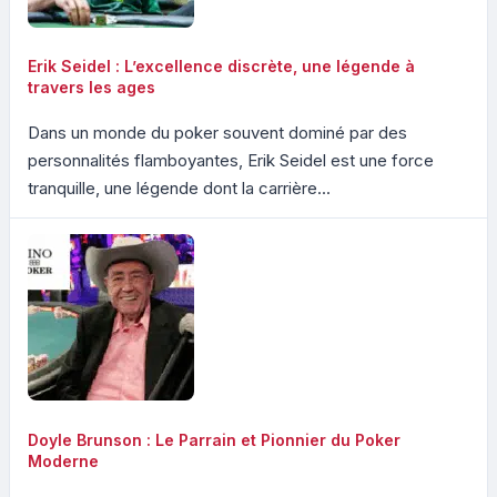
Erik Seidel : L’excellence discrète, une légende à
travers les ages
Dans un monde du poker souvent dominé par des
personnalités flamboyantes, Erik Seidel est une force
tranquille, une légende dont la carrière...
Doyle Brunson : Le Parrain et Pionnier du Poker
Moderne