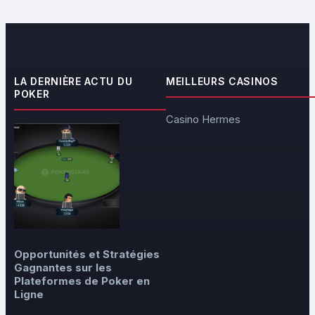
LA DERNIÈRE ACTU DU
MEILLEURS CASINOS
POKER
Casino Hermes
Opportunités et Stratégies
Gagnantes sur les
Plateformes de Poker en
Ligne