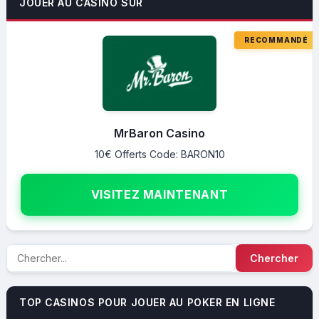
JOUER AU CASINO SUR
MrBaron Casino
10€ Offerts Code: BARON10
VISITEZ MAINTENANT
TOP CASINOS POUR JOUER AU POKER EN LIGNE