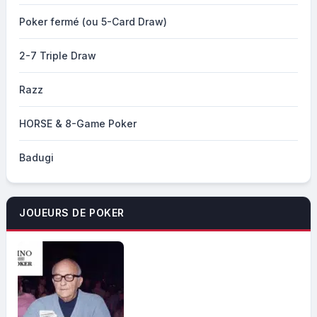
Poker fermé (ou 5-Card Draw)
2-7 Triple Draw
Razz
HORSE & 8-Game Poker
Badugi
JOUEURS DE POKER