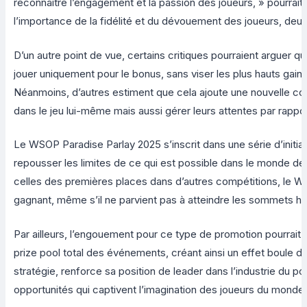
reconnaître l’engagement et la passion des joueurs, » pourrai
l’importance de la fidélité et du dévouement des joueurs, deu
D’un autre point de vue, certains critiques pourraient arguer que
jouer uniquement pour le bonus, sans viser les plus hauts gain
Néanmoins, d’autres estiment que cela ajoute une nouvelle cou
dans le jeu lui-même mais aussi gérer leurs attentes par rappor
Le WSOP Paradise Parlay 2025 s’inscrit dans une série d’initia
repousser les limites de ce qui est possible dans le monde de
celles des premières places dans d’autres compétitions, le 
gagnant, même s’il ne parvient pas à atteindre les sommets ha
Par ailleurs, l’engouement pour ce type de promotion pourrait s
prize pool total des événements, créant ainsi un effet boule 
stratégie, renforce sa position de leader dans l’industrie du 
opportunités qui captivent l’imagination des joueurs du monde 