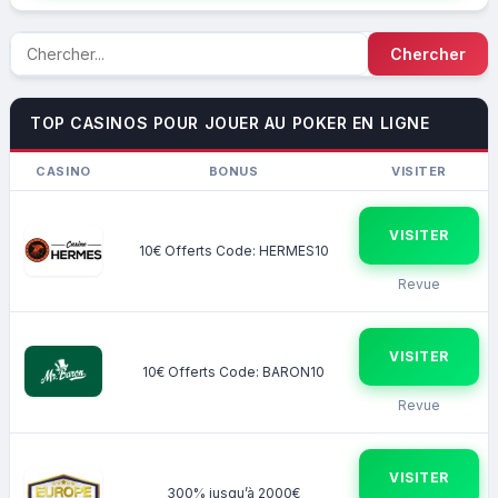
TOP CASINOS POUR JOUER AU POKER EN LIGNE
CASINO
BONUS
VISITER
VISITER
10€ Offerts Code: HERMES10
Revue
VISITER
10€ Offerts Code: BARON10
Revue
VISITER
300% jusqu’à 2000€