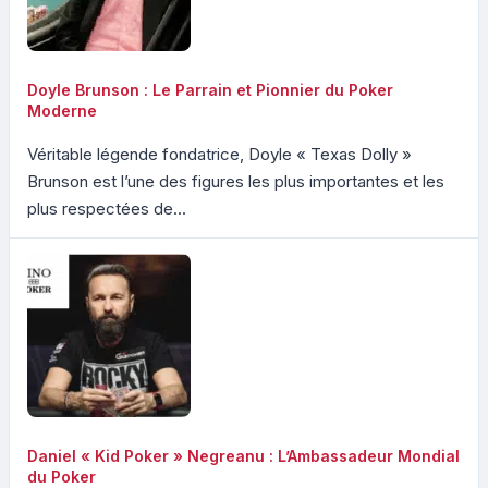
Doyle Brunson : Le Parrain et Pionnier du Poker
Moderne
Véritable légende fondatrice, Doyle « Texas Dolly »
Brunson est l’une des figures les plus importantes et les
plus respectées de...
Daniel « Kid Poker » Negreanu : L’Ambassadeur Mondial
du Poker