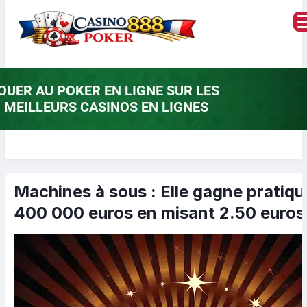
Machines à sous : Elle gagne pratiq
400 000 euros en misant 2.50 euros