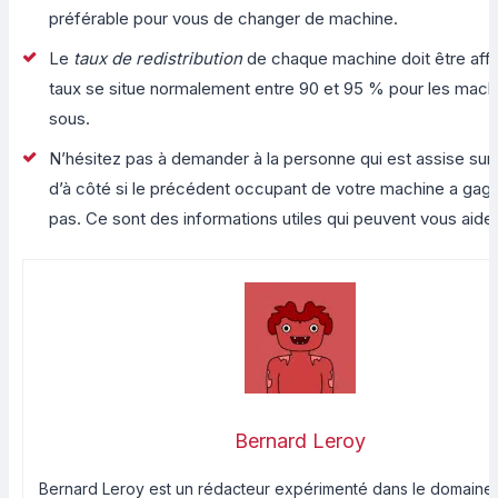
préférable pour vous de changer de machine.
Le
taux de redistribution
de chaque machine doit être aff
taux se situe normalement entre 90 et 95 % pour les mach
sous.
N’hésitez pas à demander à la personne qui est assise sur
d’à côté si le précédent occupant de votre machine a gag
pas. Ce sont des informations utiles qui peuvent vous aider
Bernard Leroy
Bernard Leroy est un rédacteur expérimenté dans le domaine