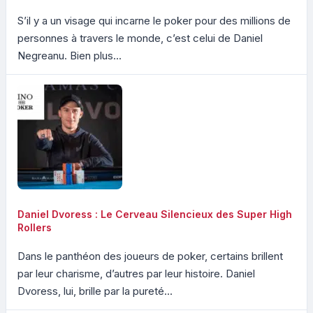
S’il y a un visage qui incarne le poker pour des millions de
personnes à travers le monde, c’est celui de Daniel
Negreanu. Bien plus...
Daniel Dvoress : Le Cerveau Silencieux des Super High
Rollers
Dans le panthéon des joueurs de poker, certains brillent
par leur charisme, d’autres par leur histoire. Daniel
Dvoress, lui, brille par la pureté...