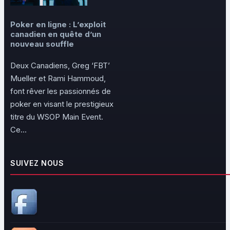
Poker en ligne : L’exploit
canadien en quête d’un
nouveau souffle
Deux Canadiens, Greg ‘FBT’
Mueller et Rami Hammoud,
font rêver les passionnés de
poker en visant le prestigieux
titre du WSOP Main Event.
Ce...
SUIVEZ NOUS