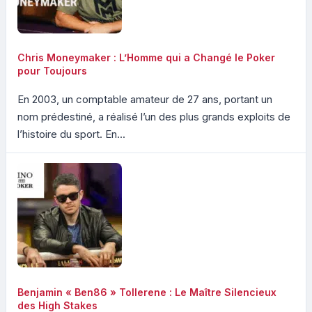
Chris Moneymaker : L’Homme qui a Changé le Poker
pour Toujours
En 2003, un comptable amateur de 27 ans, portant un
nom prédestiné, a réalisé l’un des plus grands exploits de
l’histoire du sport. En...
Benjamin « Ben86 » Tollerene : Le Maître Silencieux
des High Stakes